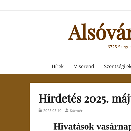
Skip
to
content
Alsóvá
6725 Szeged
Primary
Hírek
Miserend
Szentségi él
menu
Hirdetés 2025. máju
Posted
Author
2025.05.10.
Kázmér
on
Hivatások vasárnap