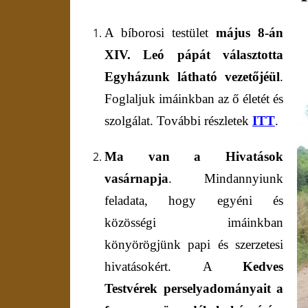
A bíborosi testület
m
ájus 8-án
XIV. Leó
pápát választotta
E
gyházunk látható vezetőjéül
.
Foglaljuk imáinkban az ő életét és
szolgálat. További részletek
ITT
.
Ma van a
H
ivatások
vasárnapja
. Mindannyiunk
feladata, hogy egyéni és
közösségi imáinkban
könyörögjünk papi és szerzetesi
hivatásokért.
A
Kedves
Testvérek perselyadományait a