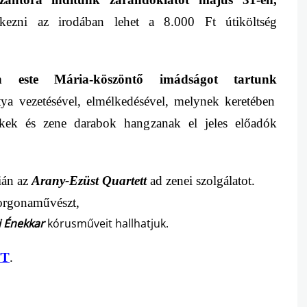
tkezni az irodában lehet a 8.000 Ft útiköltség
en este
Mária-köszöntő imádság
ot tartunk
atya
vezetésével,
elmélkedésével
,
melynek keretében
ekek és zene darabok hangzanak el jeles előadók
nián az
Arany-Ezüst Quartett
ad zenei szolgálatot.
rgonaművészt,
 Énekkar
kórusműveit hallhatjuk
.
TT
.