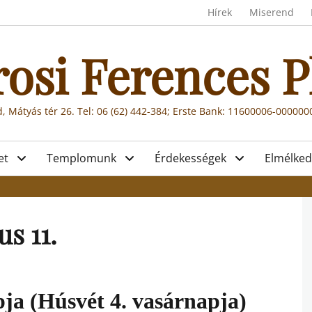
Header menu
Hírek
Miserend
rosi Ferences P
, Mátyás tér 26. Tel: 06 (62) 442-384; Erste Bank: 11600006-00000
et
Templomunk
Érdekességek
Elmélked
s 11.
ja (Húsvét 4. vasárnapja)