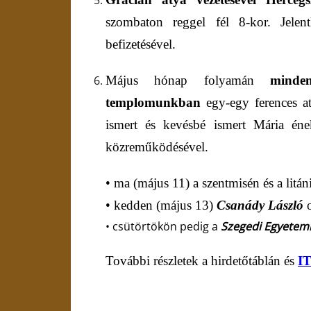
szombaton reggel fél 8-kor. Jelen
befizetésével.
Május hónap folyamán
mind
templom
unk
ban
egy-egy ferences 
ismert és kevésbé ismert Mária én
közreműködésével.
• ma (május 11) a szentmisén és a litá
•
k
edden (május
13
)
Csanády László
o
•
csütörtökön pedig a
Szegedi Egyetemi
További részletek a hirdetőtáblán és
I