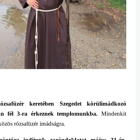
ózsafüzér keretében
Szegedet körülimádkozó
tán
fél
3-ra érkeznek templomunkba.
Mindenkit
közös rózsaf
ü
zér imádságra.
zántó
ra indítunk zarándoklatot
május 31-én,