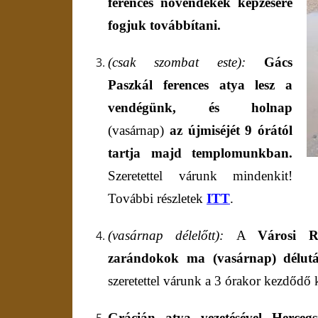
ferences növendékek képzésére
fogjuk továbbítani.
(csak szombat este):
Gács
Paszkál ferences atya lesz a
vendégünk,
és
holnap
(vasárnap)
az újmiséjét
9 órától
tartja majd templomunkban.
Szeretettel várunk mindenkit!
További részletek
ITT
.
(vasárnap délelőtt):
A
Városi
R
zarándokok
ma (
vasárnap
)
délu
szeretettel várunk a 3 órakor kezdődő 
Grácián atya vezetésével
Hercegs