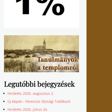
Legutóbbi bejegyzések
Hirdetés 2026. augusztus 2.
Új képek – Ferences Ifjúsági Találkozó
Hirdetés 2026. július 26.