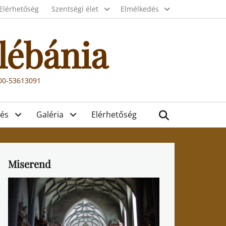
Elérhetőség
Szentségi élet
Elmélkedés
lébánia
000-53613091
Search
és
Galéria
Elérhetőség
Miserend