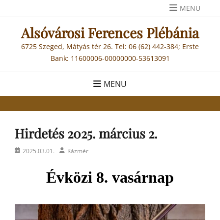
Skip
MENU
to
Alsóvárosi Ferences Plébánia
content
6725 Szeged, Mátyás tér 26. Tel: 06 (62) 442-384; Erste
Bank: 11600006-00000000-53613091
MENU
Hirdetés 2025. március 2.
Posted
Author
2025.03.01.
Kázmér
on
Évközi 8. vasárnap