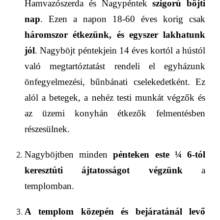
Hamvazószerda és Nagypéntek
szigorú böjti
nap
. Ezen a napon 18-60 éves korig csak
háromszor étkezünk, és egyszer lakhatunk
jól
. Nagyböjt péntekjein 14 éves kortól a hústól
való megtartóztatást rendeli el egyházunk
önfegyelmezési, bűnbánati cselekedetként. Ez
alól a betegek, a nehéz testi munkát végzők és
az üzemi konyhán étkezők felmentésben
részesülnek.
Nagyböjtben minden
pénteken este
¼ 6-
tól
keresztúti ájtatosságot végzünk
a
templomban.
A
templom közepén és bejáratánál levő