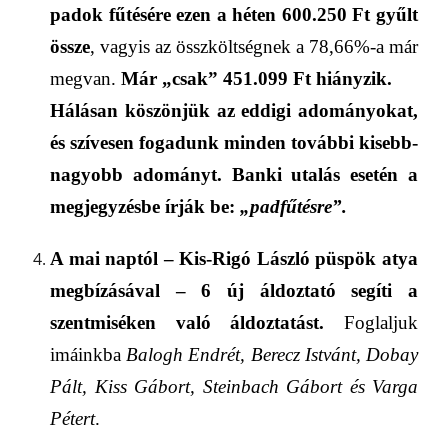
padok fűtésére e
zen a héten
600.25
0
Ft gyűlt
össze
, vagyis az összköltség
nek a
78
,
66
%-a már
megvan.
Már „csak” 451
.
099
Ft hiányzik.
Hálásan köszönjük az eddigi adományokat,
és s
zívesen fogadunk minden
további
kisebb-
nagyobb adományt.
Banki utalás esetén a
megjegyzésbe írják be:
„padfűtésre”.
A mai naptól –
Kis-Rigó László püspök atya
megbízásával –
6
új áldoztató
segíti
a
szentmiséken való áldoztatást
.
Foglaljuk
imáinkba
Balogh Endr
ét
, Berecz István
t
, Dobay
Pál
t
, Kiss Gábor
t
, Steinbach Gábor
t és
Varga
Péter
t
.