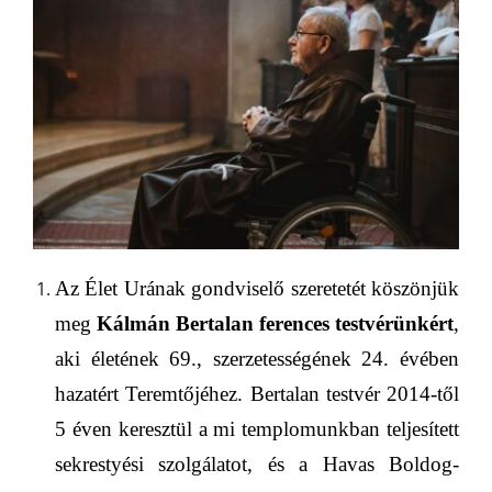
Az Élet Urának gondviselő szeretetét köszönjük
meg
Kálmán Bertalan
ferences testvérünkért
,
aki életének
69
.,
szerzetességének 24.
évében
hazatért Teremtőjéhez.
Bertalan testvér 2014-
től
5 éven keresztül a mi templomunkban
teljesített
sekrestyési szolgálatot,
és a Havas Boldog­