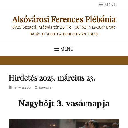
Skip
MENU
to
Alsóvárosi Ferences Plébánia
content
6725 Szeged, Mátyás tér 26. Tel: 06 (62) 442-384; Erste
Bank: 11600006-00000000-53613091
MENU
Hirdetés 2025. március 23.
Posted
Author
2025.03.22.
Kázmér
on
Nagyböjt 3. vasárnapja