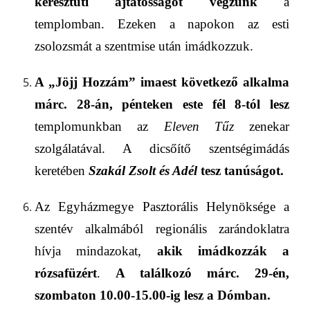
keresztúti ájtatosságot végzünk
a
templomban.
Ezeken a napokon az
esti
zsolozsmát a szentmise után imádkozzuk.
A
„Jöjj Hozzám” imaest
következő alkalma
márc. 28-á
n, pénteken este fél 8-tól lesz
templom
unk
ban az
Eleven Tűz
zenekar
szolgálatával.
A dicsőítő szentségimádás
keretében
Szakál Zsolt és Adél
tesz
tanúságot.
A
z
Egyházmegye Pasztorális Helynöksége a
szentév alkalmából regio
nális zarándoklatra
hívja mindazokat,
akik imádkozzák a
rózsafüzért
.
A találkozó márc. 29-én,
szombaton 10.
00
-15.00-ig
lesz a
Dómban
.