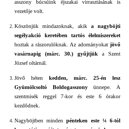
asszony búcsúink éjszakai virrasztásának is
vezetője volt.
Köszönjük mindazoknak, akik
a nagyböjti
segélyakció keretében tartós élelmiszereket
hoztak a rászorulóknak. Az adományokat
jövő
vasárnap
ig (márc. 30.)
gyűjtjük
a Szent
József
oltár
nál.
J
övő héten
kedden, márc. 25-én lesz
Gyümölcsoltó Boldogasszony
ünnepe. A
szentmisék reggel 7-kor és este 6 órakor
kezdődnek.
Nagyböjtben minden
pénteken este
¼ 6-
tól