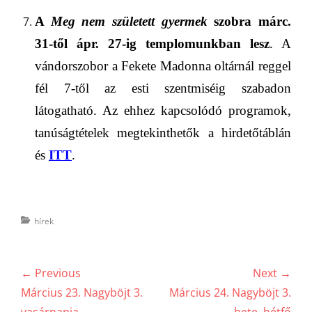
A
Meg nem született gyermek
szobra márc.
31-től ápr. 27-ig templomunkban lesz
. A
vándorszobor a Fekete Madonna oltárnál
reggel
fél 7-től az esti szentmiséig szabadon
látogatható.
Az ehhez kapcsolódó programok,
tanúságtételek megtekinthetők a hirdetőtáblán
és
ITT
.
Categories
hírek
Bejegyzés
← Previous
Next →
navigáció
Previous
Next
Március 23. Nagyböjt 3.
Március 24. Nagyböjt 3.
post:
post:
vasárnapja
hete, hétfő