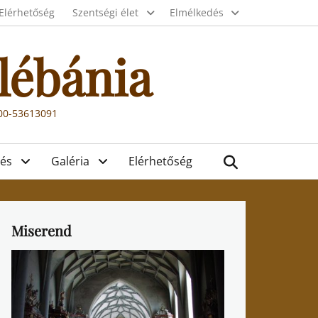
Elérhetőség
Szentségi élet
Elmélkedés
lébánia
000-53613091
Search
és
Galéria
Elérhetőség
Miserend