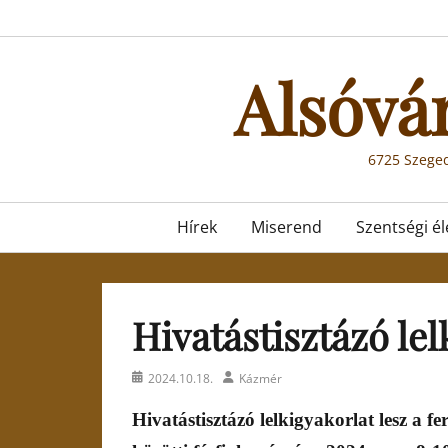
Skip
to
content
Alsóvá
6725 Szeged
Primary
Hírek
Miserend
Szentségi él
menu
Hivatástisztázó lel
Posted
Author
2024.10.18.
Kázmér
on
Hivatástisztázó lelkigyakorlat lesz
a
fer