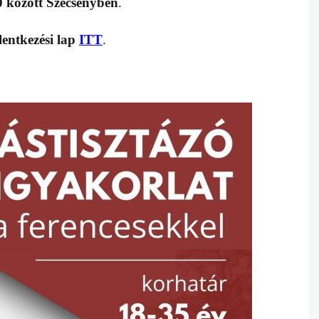
0 között Szécsényben
.
lentkezési lap
ITT
.