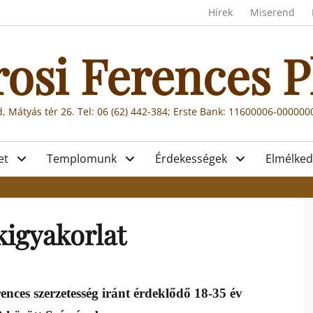
Header menu
Hírek
Miserend
rosi Ferences P
, Mátyás tér 26. Tel: 06 (62) 442-384; Erste Bank: 11600006-00000
et
Templomunk
Érdekességek
Elmélked
kigyakorlat
ences szerzetesség iránt érdeklődő
18-35 év