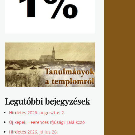
Legutóbbi bejegyzések
Hirdetés 2026. augusztus 2.
Új képek – Ferences Ifjúsági Találkozó
Hirdetés 2026. július 26.