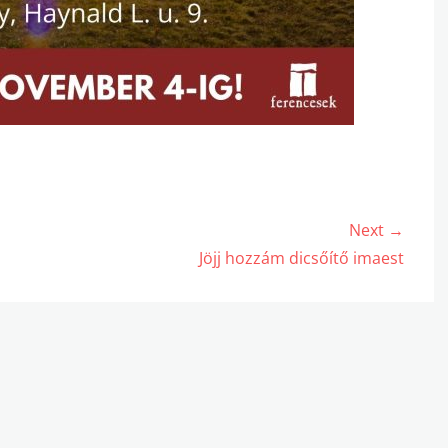
Next →
Next
Jöjj hozzám dicsőítő imaest
post: