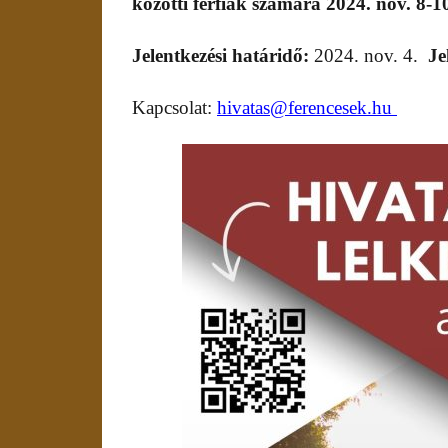
közötti férfiak számára 2024. nov. 8-1
Jelentkezési határidő:
2024. nov. 4.
Je
Kapcsolat:
hivatas@ferencesek.hu