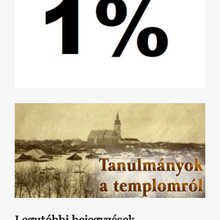
Legutóbbi bejegyzések