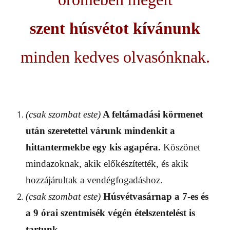
szent húsvétot kívánunk
minden kedves olvasónknak.
(csak szombat es
te)
A feltámadási
körmenet
után
szeretettel várunk mindenkit a
hittantermekbe
egy kis
agapéra.
Köszönet
mindazoknak, akik előkészítették, és akik
hozzájárultak a vendégfogadáshoz.
(csak szombat este)
Húsvétvasárnap a
7-es és
a
9 órai szentmis
ék végén étel
szentelést is
tartunk.