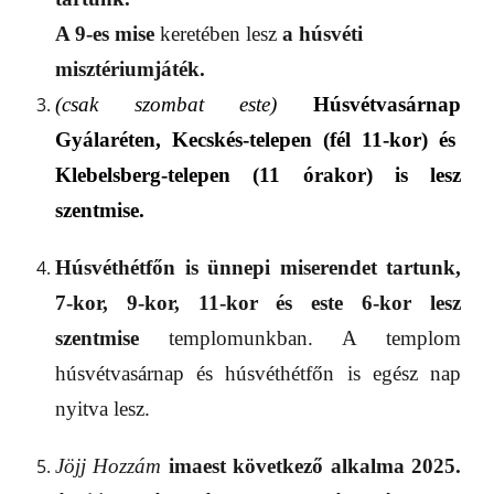
A 9-
es
mise
keretében lesz
a húsvéti
misztériumjáté
k.
(csak szombat este)
Húsvétvasárnap
Gyálaréten, Kecskés-telepen
(fél 11-kor)
és
Klebelsberg-telepen
(11 órakor) is
lesz
szentmise.
Húsvéthétfőn
is
ünnepi miserendet tartunk,
7-kor, 9-kor, 11-kor és este 6-kor lesz
szentmise
templomunkban.
A templom
húsvétvasárnap és húsvéthétfőn is egész nap
nyitva lesz.
Jöjj Hozzám
imaest következő alkalma 2025.