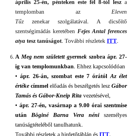
április 25-én, pénteken este fél 8-tól lesz
a
templomban az
Eleven
Tűz
zenekar szolgálatával. A dicsőítő
szentségimádás keretében
Fejes Antal ferences
atya
tesz tanúságot
. További részletek
ITT
.
A
Meg nem született gyermek
szobra ápr. 27-
ig
van
templomunkban
. E
hhez kapcsolódóan
•
ápr.
26-án,
szombat
este 7 órától
Az élet
értéke
címmel
előadás
és
beszélgetés
lesz
Gábor
Tamás és Gábor-Kneip Rita
vezetésével,
•
ápr.
27-én,
vasárnap
a
9.00
órai szentmise
után
Böginé Barna Ver
a néni
személyes
tanúságtétel
éből tanulhatunk.
További részletek a h
irdetőtáblán és
ITT
.