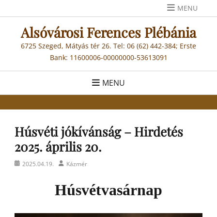
Skip
MENU
to
Alsóvárosi Ferences Plébánia
content
6725 Szeged, Mátyás tér 26. Tel: 06 (62) 442-384; Erste
Bank: 11600006-00000000-53613091
MENU
Húsvéti jókívánság – Hirdetés
2025. április 20.
Posted
Author
2025.04.19.
Kázmér
on
Húsvétvasárnap