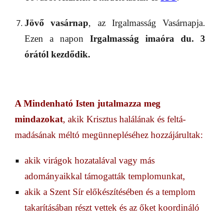
Jövő vasárnap
, az Irgalmasság Vasárnapja.
Ezen a napon
Irgalmasság imaóra du. 3
órátó
l
kezdődik.
A Mindenható Isten jutalmazza meg
mindazokat
, akik Krisztus halálának és feltá­
madásának méltó megünnepléséhez hozzájárultak:
akik virágok hozatalával vagy más
adományaikkal támogatták templomunkat,
akik a Szent Sír előkészítésében és a templom
takarításában részt vettek és az őket koordináló