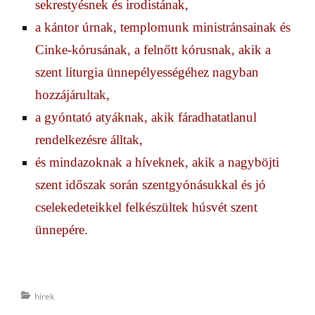
sekrestyésnek és irodistának,
a kántor úrnak, templomunk ministránsainak és
Cinke-kórusának, a felnőtt kórusnak, akik a
szent liturgia ünnepélyességéhez nagyban
hozzájárultak,
a gyóntató atyáknak, akik fáradhatatlanul
rendelkezésre álltak,
és mindazoknak a híveknek, akik a nagyböjti
szent időszak során szentgyónásuk­kal és jó
cselekedeteikkel felkészültek húsvét szent
ünnepére.
Categories
hírek