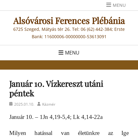
Skip
MENU
to
Alsóvárosi Ferences Plébánia
content
6725 Szeged, Mátyás tér 26. Tel: 06 (62) 442-384; Erste
Bank: 11600006-00000000-53613091
MENU
Január 10. Vízkereszt utáni
péntek
Posted
Author
2025.01.10.
Kázmér
on
Január 10. – 1Jn 4,19-5,4; Lk 4,14-22a
Milyen hatással van életünkre az Ige