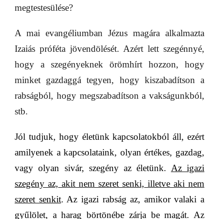
megtestesülése?
A mai evangéliumban Jézus magára alkalmazta
Izaiás próféta jövendölését. Azért lett szegénnyé,
hogy a szegényeknek örömhírt hozzon, hogy
minket gazdaggá tegyen, hogy kiszabadítson a
rabságból, hogy megszabadítson a vakságunkból,
stb.
Jól tudjuk, hogy életünk kapcsolatokból áll, ezért
amilyenek a kapcsolataink, olyan értékes, gazdag,
vagy olyan sivár, szegény az életünk.
Az igazi
szegény az, akit nem szeret senki, illetve aki nem
szeret senkit
. A
z igazi rabság az, amikor valaki a
gyűlölet, a harag börtönébe zárja be magát. Az