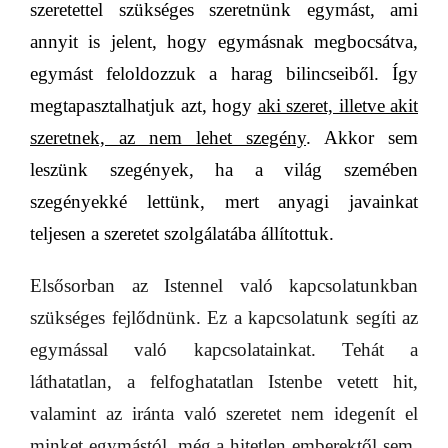
szeretettel szükséges szeretnünk egymást, ami
annyit is jelent, hogy egymásnak megbocsátva,
egymást feloldozzuk a harag bilincseiből. Így
megtapasztalhatjuk azt, hogy
aki szeret, illetve akit
szeretnek, az nem lehet szegény
.
Akkor sem
leszünk szegények, ha a világ szemében
szegényekké lettünk, mert anyagi javainkat
teljesen a szeretet szolgálatába állítottuk.
Elsősorban az Istennel való kapcsolatunkban
szükséges fejlődnünk. Ez a kapcsolatunk segíti az
egymással való kapcsolatainkat. Tehát a
láthatatlan, a felfoghatatlan Istenbe vetett hit,
valamint az iránta való szeretet nem idegenít el
minket egymástól, még a hitetlen emberektől sem.