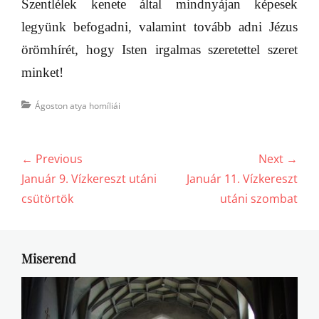
Szentlélek kenete által mindnyájan képesek
legyünk befogadni, valamint tovább adni Jézus
örömhírét, hogy Isten irgalmas szeretettel szeret
minket!
Categories
Ágoston atya homíliái
Bejegyzés
← Previous
Next →
navigáció
Previous
Next
Január 9. Vízkereszt utáni
Január 11. Vízkereszt
post:
post:
csütörtök
utáni szombat
Miserend