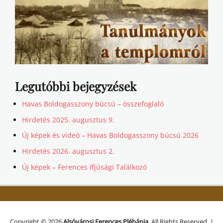
Legutóbbi bejegyzések
Havas Boldogasszony búcsú – összefoglaló
Hirdetés 2025. augusztus 9.
Új képek és videó – Havas Boldogasszony búcsú 2026
Hirdetés 2026. augusztus 2.
Új képek – Ferences Ifjúsági Találkozó
Copyright © 2026
Alsóvárosi Ferences Plébánia
. All Rights Reserved. |