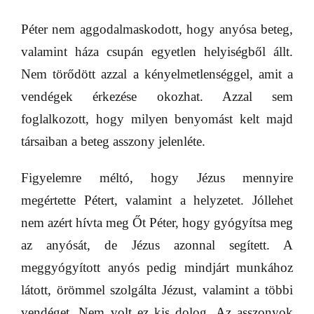
Péter nem aggodalmaskodott, hogy anyósa beteg,
valamint háza csupán egyetlen helyiségből állt.
Nem törődött azzal a kényelmetlenséggel, amit a
vendégek érkezése okozhat. Azzal sem
foglalkozott, hogy milyen benyomást kelt majd
társaiban a beteg asszony jelenléte.
Figyelemre méltó, hogy Jézus mennyire
megértette Pétert, valamint a helyzetet. Jóllehet
nem azért hívta meg Őt Péter, hogy gyógyítsa meg
az anyósát, de Jézus azonnal segített. A
meggyógyított anyós pedig mindjárt munkához
látott, örömmel szolgálta Jézust, valamint a többi
vendéget. Nem volt ez kis dolog. Az asszonyok