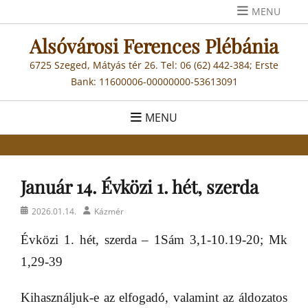
Skip
MENU
to
Alsóvárosi Ferences Plébánia
content
6725 Szeged, Mátyás tér 26. Tel: 06 (62) 442-384; Erste
Bank: 11600006-00000000-53613091
MENU
Január 14. Évközi 1. hét, szerda
Posted
Author
2026.01.14.
Kázmér
on
Évközi 1. hét, szerda – 1Sám 3,1-10.19-20; Mk
1,29-39
Kihasználjuk-e az elfogadó, valamint az áldozatos