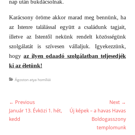
nap után bukdácsolnak.
Karácsony öröme akkor marad meg bennünk, ha
az Istenre találással együtt a családunk tagjait,
illetve az Istentől nekünk rendelt közösségünk
szolgálatát is szívesen vállaljuk. Igyekezzünk,
hogy
az ilyen odaadó szolgálatban teljesedjék
ki az életünk!
Categories
Ágoston atya homíliái
Bejegyzés
← Previous
Next →
navigáció
Previous
Next
Január 13. Évközi 1. hét,
Új képek – a havas Havas
post:
post:
kedd
Boldogasszony
templomunk