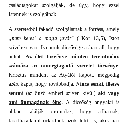
családtagokat szolgálják, de úgy, hogy ezzel
Istennek is szolgálnak.
A szeretetből fakadó szolgálatnak a forrása, amely
„nem keresi a maga javát”
(1Kor 13,5), Isten
szívében van. Istenünk dicsősége abban áll, hogy
adhat.
Az élet törvénye minden teremtmény
számára az önmegtagadó szeretet törvénye
.
Krisztus mindent az Atyától kapott, mégpedig
azért kapta, hogy továbbadja.
Nincs senki, illetve
semmi
(az önző emberi szíven kívül)
aki vagy
ami önmagának élne
. A dicsőség angyalai is
abban találják örömüket, hogy adhatnak;
fáradhatatlanul őrködnek azok felett is, akik nap