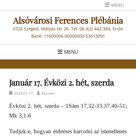
Skip
MENU
to
Alsóvárosi Ferences Plébánia
content
6725 Szeged, Mátyás tér 26. Tel: 06 (62) 442-384; Erste
Bank: 11600006-00000000-53613091
MENU
Január 17. Évközi 2. hét, szerda
Posted
Author
2024.01.17.
Kázmér
on
Évközi 2. hét, szerda – 1Sám 17,32-33.37.40-51;
Mk 3,1-6
Tudjuk-e, hogyan érdemes harcolni az istenellenes