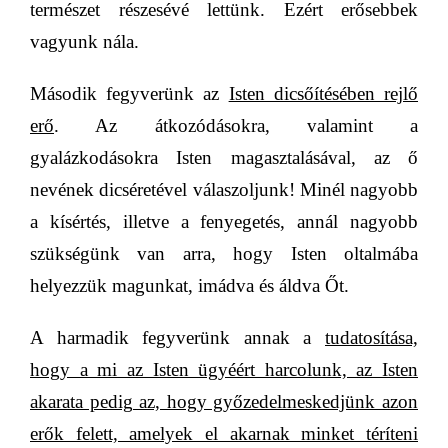
természet részesévé lettünk.
Ezért erősebbek
vagyunk nála.
Második fegyverünk az
Isten dicsőítésében rejlő
erő
. Az átkozódásokra, valamint a
gyalázkodásokra
Isten magasztalásával, az ő
nevének dicséretével válaszoljunk!
Minél nagyobb
a kísértés, illetve a fenyegetés, annál nagyobb
szükségünk van arra, hogy Isten oltalmába
helyezzük magunkat, imádva és áldva Őt.
A harmadik fegyverünk
annak a
tudatosítása,
hogy a mi az Isten ügyéért harcolunk, az Isten
akarata pedig az, hogy győzedelmeskedjünk azon
erők felett, amelyek el akarnak minket téríteni