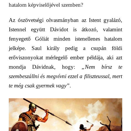
hatalom képviselőjével szemben?
Az ószövetségi olvasmányban az Istent gyalázó,
Istennel együtt Dávidot is átkozó, valamint
fenyegető Góliát minden istenellenes hatalom
jelképe. Saul király pedig a csupán földi
erőviszonyokat mérlegelő ember példája, aki azt
mondja Dávidnak, hogy:
„Nem bírsz te
szembeszállni és megvívni ezzel a filiszteussal, mert
te még csak gyermek vagy”
.