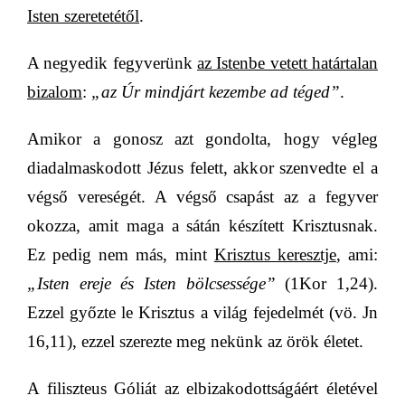
Isten szeretetétől
.
A negyedik fegyverünk
az Istenbe vetett határtalan
bizalom
:
„az Úr mindjárt kezembe ad téged”
.
Amikor a gonosz azt gondolta, hogy végleg
diadalmaskodott Jézus felett, akkor szenvedte el a
végső vereségét. A végső csapást az a fegyver
okozza, amit maga a sátán készített Krisztusnak.
Ez pedig nem más, mint
Krisztus keresztje
, ami:
„Isten
ereje és Isten bölcsessége”
(1Kor 1,24).
Ezzel győzte le Krisztus
a világ fejedelmét (vö. Jn
16,11), ezzel szerezte meg nekünk az örök életet.
A filiszteus Góliát az elbizakodottságáért életével