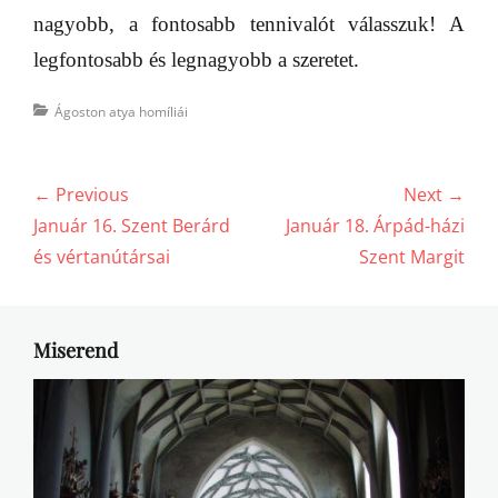
nagyobb, a fontosabb tennivalót válasszuk! A
legfontosabb és legnagyobb a szeretet.
Categories
Ágoston atya homíliái
Bejegyzés
← Previous
Next →
navigáció
Previous
Next
Január 16. Szent Berárd
Január 18. Árpád-házi
post:
post:
és vértanútársai
Szent Margit
Miserend