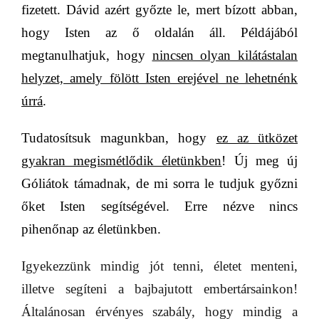
fizetett. Dávid azért győzte le, mert bízott abban,
hogy Isten az ő oldalán áll. Példájából
megtanulhatjuk, hogy
nincsen olyan kilátástalan
helyzet, amely fölött Isten erejével ne lehetnénk
úrrá
.
Tudatosítsuk magunkban, hogy
ez az ütközet
gyakran megismétlődik életünkben
!
Új meg új
Góliátok támadnak, de mi sorra le tudjuk győzni
őket Isten segítségével. Erre nézve nincs
pihenőnap az életünkben.
Igyekezzünk mindig jót tenni, életet menteni,
illetve segíteni a bajbajutott embertársainkon!
Általánosan érvényes szabály, hogy mindig a