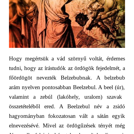
Hogy megértsük a vád szörnyű voltát, érdemes
tudni, hogy az írástudók az ördögök fejedelmét, a
főördögöt nevezték
Belzebubnak. A belzebub
arám nyelven pontosabban
Beelzebul
. A
beel
(úr),
valamint a
zebúl
(lakóhely, uralom) szavak
összetételéből ered. A Beelzebul
név a zsidó
hagyományban fokozatosan vált a sátán egyik
elnevezésévé. Mivel az ördögűzések tényét még