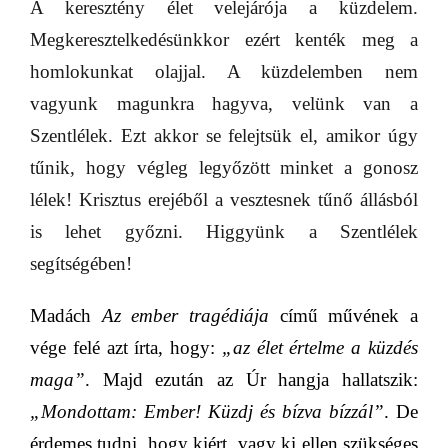
A keresztény élet velejárója a küzdelem.
Megkeresztelkedésünkkor ezért kenték meg a
homlokunkat olajjal. A küzdelemben nem
vagyunk magunkra hagyva, velünk van a
Szentlélek. Ezt akkor se felejtsük el, amikor úgy
tűnik, hogy végleg legyőzött minket a gonosz
lélek! Krisztus erejéből a vesztesnek tűnő állásból
is lehet győzni. Higgyünk a Szentlélek
segítségében!
Madách
Az ember tragédiája
című művének a
vége felé azt írta, hogy:
„az élet értelme a küzdés
maga”
.
Majd ezután az Úr hangja hallatszik:
„Mondottam: Ember! Küzdj és bízva bízzál”
.
De
érdemes tudni, hogy kiért, vagy ki ellen szükséges