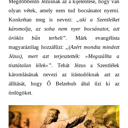
Megdöbbentő Jézusnak az a kijelentése, hogy van
olyan vétek, amely nem tud bocsánatot nyerni.
Konkrétan meg is nevezi:
„aki a Szentlelket
káromolja, az soha nem nyer bocsánatot, azt
örökös bűn terheli”
.
Márk evangélista
magyarázólag hozzáfűzi:
„(Azért mondta mindezt
Jézus), mert azt terjesztették:
»
Megszállta a
tisztátalan lélek
«
”
.
Tehát Jézus a Szentlélek
káromlásának nevezi az írástudóknak azt az
állítását, hogy Ő Belzebub által űzi ki az
ördögöket.