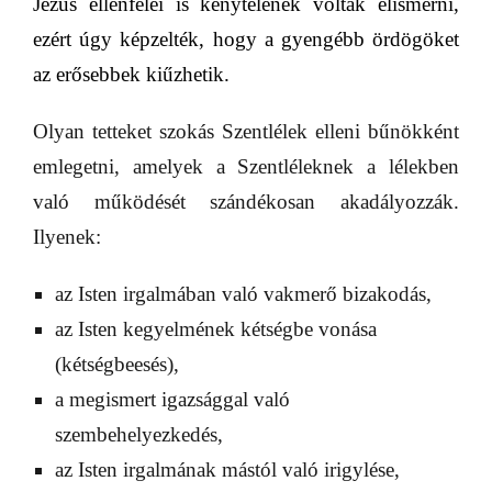
Jézus ellenfelei is kénytelenek voltak elismerni,
ezért úgy képzelték, hogy a gyengébb ördögöket
az erősebbek kiűzhetik.
Olyan tetteket szokás Szentlélek elleni bűnökként
emlegetni, amelyek a Szentléleknek a lélekben
való működését szándékosan akadályozzák.
Ilyenek:
az Isten irgalmában való vakmerő bizakodás,
az Isten kegyelmének kétségbe vonása
(kétségbeesés),
a megismert igazsággal való
szembehelyezkedés,
az Isten irgalmának mástól való irigylése,