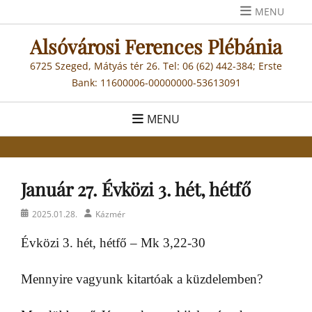
Skip
MENU
to
Alsóvárosi Ferences Plébánia
content
6725 Szeged, Mátyás tér 26. Tel: 06 (62) 442-384; Erste
Bank: 11600006-00000000-53613091
MENU
Január 27. Évközi 3. hét, hétfő
Posted
Author
2025.01.28.
Kázmér
on
Évközi 3. hét, hétfő – Mk 3,22-30
Mennyire vagyunk kitartóak a küzdelemben?