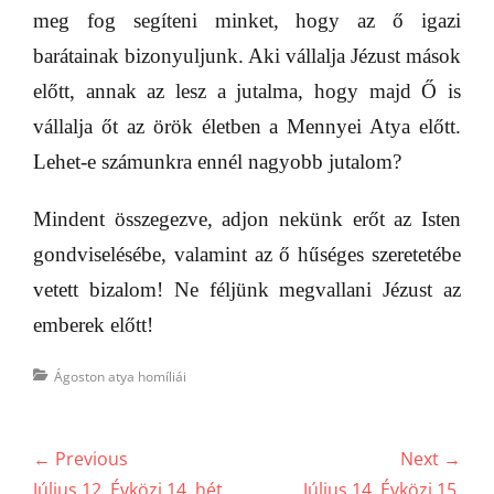
meg fog segíteni minket, hogy az ő igazi
barátainak bizonyuljunk. Aki vállalja Jézust mások
előtt, annak az lesz a jutalma, hogy majd Ő is
vállalja őt az örök életben a Mennyei Atya előtt.
Lehet-e számunkra ennél nagyobb jutalom?
Mindent összegezve, adjon nekünk erőt az Isten
gondviselésébe, valamint az ő hűséges szeretetébe
vetett bizalom! Ne féljünk megvallani Jézust az
emberek előtt!
Categories
Ágoston atya homíliái
Bejegyzés
← Previous
Next →
navigáció
Previous
Next
Július 12. Évközi 14. hét,
Július 14. Évközi 15.