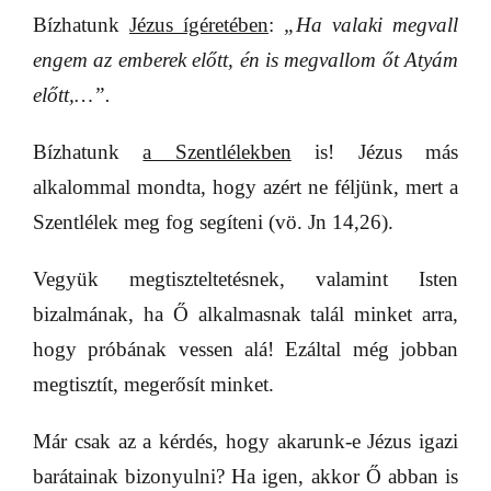
Bízhatunk
Jézus ígéretében
:
„Ha valaki megvall
engem az emberek előtt, én is megvallom őt Atyám
előtt,…”.
Bízhatunk
a Szentlélekben
is! Jézus más
alkalommal mondta, hogy azért ne féljünk, mert a
Szentlélek meg fog segíteni (vö. Jn 14,26).
Vegyük megtiszteltetésnek, valamint Isten
bizalmának, ha Ő alkalmasnak talál minket arra,
hogy próbának vessen alá! Ezáltal még jobban
megtisztít, megerősít minket.
Már csak az a kérdés, hogy akarunk-e Jézus igazi
barátainak bizonyulni? Ha igen, akkor Ő abban is