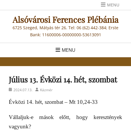
Skip
MENU
to
Alsóvárosi Ferences Plébánia
content
6725 Szeged, Mátyás tér 26. Tel: 06 (62) 442-384; Erste
Bank: 11600006-00000000-53613091
MENU
Július 13. Évközi 14. hét, szombat
Posted
Author
2024.07.13.
Kázmér
on
Évközi 14. hét, szombat – Mt 10,24-33
Vállaljuk-e mások előtt, hogy keresztények
vagyunk?