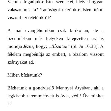
Vajon elfogadjuk-e Isten szeretetét, illetve hogyan
válaszolunk rá? Tanúságot teszünk-e Isten iránti
viszont-szeretetünkről?
A mai evangéliumban csak burkoltan, de a
Szentírásban más helyeken kifejezetten azt is
mondja Jézus, hogy:
„Bízzatok”
(pl. Jn 16,33)! A
félelem megbénítja az embert, a bizalom viszont
szárnyakat ad.
Miben bízhatunk?
Bízhatunk a gondviselő
Mennyei Atyában
, aki a
legkisebb teremtményeit is óvja, védi! Óv minket
is!