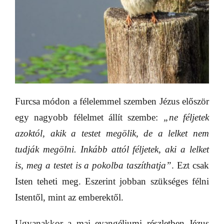
Furcsa módon a félelemmel szemben Jézus először
egy nagyobb félelmet állít szembe:
„ne féljetek
azoktól, akik a testet megölik, de a lelket nem
tudják megölni. Inkább attól féljetek, aki a lelket
is, meg a testet is a pokolba taszíthatja”
. Ezt csak
Isten teheti meg. Eszerint jobban szükséges félni
Istentől, mint az emberektől.
Ugyanakkor a mai evangéliumi részletben Jézus