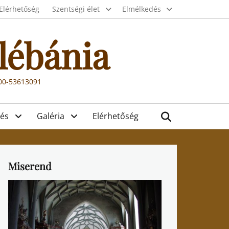
Elérhetőség
Szentségi élet
Elmélkedés
lébánia
000-53613091
Search
és
Galéria
Elérhetőség
Miserend