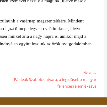
á Isten szemével nézzük a magunk, illetve mások
észülnünk a vasárnap megszentelésére. Mindent
ap igazi ünnepe legyen családunknak, illetve
en minket arra a nagy napra is, amikor majd a
l mindnyájan együtt leszünk az örök nyugodalomban.
Next →
Next
Páldeák Szabolcs atyára, a legidősebb magyar
post:
ferencesre emlékezve