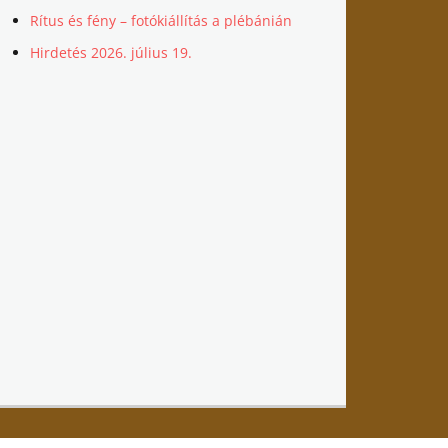
Rítus és fény – fotókiállítás a plébánián
Hirdetés 2026. július 19.