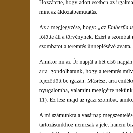
Hozzátette, hogy adott esetben az irgalma
mint az áldozatbemutatás.
Az a megjegyzése, hogy:
„az Emberfia u
fölötte áll a törvénynek. Ezért a szombat m
szombatot a teremtés ünneplésévé avatta.
Amikor mi az Úr napját a hét első napján
arra gondolhatunk, hogy a teremtés műve 
fejeződött be igazán. Másrészt arra emlék
nyugalomba, valamint megígérte nekünk,
11). Ez lesz majd az igazi szombat, ami
A mi számunkra a vasárnap megszentelése
tartozásunkhoz nemcsak a jele, hanem biz