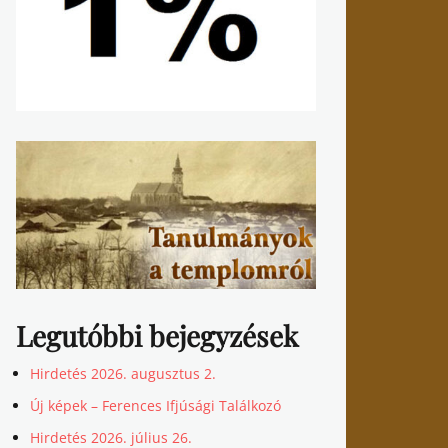
Legutóbbi bejegyzések
Hirdetés 2026. augusztus 2.
Új képek – Ferences Ifjúsági Találkozó
Hirdetés 2026. július 26.