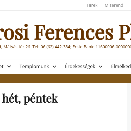
Header menu
Hírek
Miserend
rosi Ferences P
, Mátyás tér 26. Tel: 06 (62) 442-384; Erste Bank: 11600006-00000
et
Templomunk
Érdekességek
Elmélked
. hét, péntek