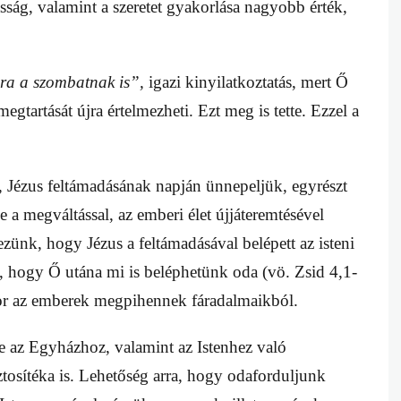
sság, valamint a szeretet gyakorlása nagyobb érték,
ra a szombatnak is”,
igazi kinyilatkoztatás, mert Ő
egtartását újra értelmezheti. Ezt meg is tette. Ezzel a
, Jézus feltámadásának napján ünnepeljük, egyrészt
a megváltással, az emberi élet újjáteremtésével
ezünk, hogy Jézus a feltámadásával belépett az isteni
 hogy Ő utána mi is beléphetünk oda (vö. Zsid 4,1-
kor az emberek megpihennek fáradalmaikból.
 az Egyházhoz, valamint az Istenhez való
tosítéka is. Lehetőség arra, hogy odaforduljunk