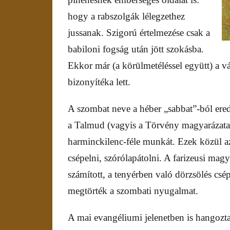
hogy a rabszolgák lélegzethez
jussanak. Szigorú értelmezése csak a
babiloni fogság után jött szokásba.
Ekkor már (a körülmetéléssel együtt) a vál
bizonyítéka lett.
A szombat neve a héber „sabbat”-ból ered
a Talmud (vagyis a Törvény magyarázata) s
harminckilenc-féle munkát. Ezek közül az e
csépelni, szórólapátolni. A farizeusi magy
számított, a tenyérben való dörzsölés csé
megtörték a szombati nyugalmat.
A mai evangéliumi jelenetben is hangozta