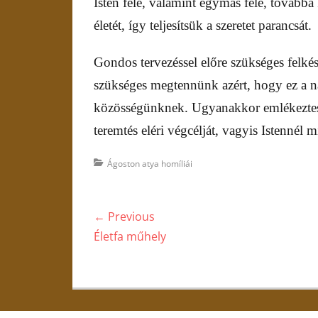
Isten felé, valamint egymás felé, tovább
életét, így teljesítsük a szeretet parancsát.
Gondos tervezéssel előre szükséges felk
szükséges megtennünk azért, hogy ez a n
közösségünknek. Ugyanakkor emlékeztess
teremtés eléri végcélját, vagyis Istenné
Categories
Ágoston atya homíliái
Bejegyzés
← Previous
navigáció
Previous
Életfa műhely
post: