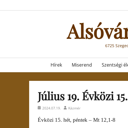
Skip
to
content
Alsóvá
6725 Szeged
Primary
Hírek
Miserend
Szentségi él
menu
Július 19. Évközi 15
Posted
Author
2024.07.19.
Kázmér
on
Évközi 15. hét, péntek – Mt 12,1-8