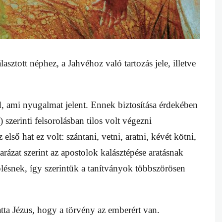
asztott néphez, a Jahvéhoz való tartozás jele, illetve
, ami nyugalmat jelent. Ennek biztosítása érdekében
zerinti felsorolásban tilos volt végezni
lső hat ez volt: szántani, vetni, aratni, kévét kötni,
arázat szerint az apostolok kalásztépése aratásnak
plésnek, így szerintük a tanítványok többszörösen
tta Jézus, hogy a törvény az emberért van.