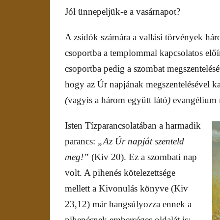
Jól ünnepeljük-e a vasárnapot?
A zsidók számára a vallási törvények hár
csoportba a templommal kapcsolatos előírá
csoportba pedig a szombat megszentelésév
hogy az Úr napjának megszentelésével kap
(
vagyis a három együtt látó
)
evangélium 
Isten Tízparancsolatában a harmadik
parancs:
„Az Úr napját szenteld
meg!”
(Kiv 20). Ez a szombati nap
volt. A pihenés kötelezettsége
mellett a Kivonulás könyve (Kiv
23,12) már hangsúlyozza ennek a
pihenésnek emberséges oldalát is: