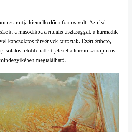
om csoportja kiemelkedően fontos volt. Az első
sok, a másodikba a rituális tisztasággal, a harmadik
el kapcsolatos törvények tartoztak. Ezért érthető,
csolatos előbb hallott jelenet a három szinoptikus
mindegyikében megtalálható.