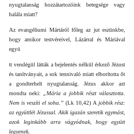
nyugtalanság hozzátartozóink betegsége vagy
halála miatt?
Az evangéliumi Mártáról főleg az jut eszünkbe,
hogy amikor testvéreivel, Lázárral és Máriával
együ
tt vendégül látták a bejelentés nélkül érkező Jézust
és tanítványait, a sok tennivaló miatt elborította őt
a gondterhelt nyugtalanság. Jézus akkor azt
mondta neki:
„Mária a jobbik részt választotta.
Nem is veszíti el soha.”
(Lk 10,42) A
jobbik rész:
az együttlét Jézussal. Akik
igazán szeretik egymást,
azok leginkább arra vágyódnak, hogy együtt
legyenek.