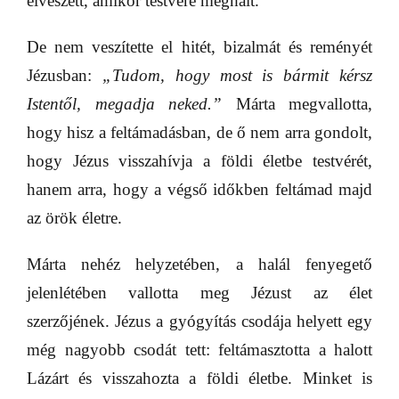
elveszett, amikor testvére meghalt.
De nem veszítette el hitét, bizalmát és reményét
Jézusban:
„Tudom, hogy most is bármit kérsz
Istentől, megadja neked.”
Márta megvallotta,
hogy hisz a feltámadásban, de ő nem arra gondolt,
hogy Jézus visszahívja a földi életbe testvérét,
hanem arra, hogy a végső időkben feltámad majd
az örök életre.
Márta nehéz helyzetében, a halál fenyegető
jelenlétében vallotta meg Jézust az élet
szerzőjének. Jézus a gyógyítás csodája helyett egy
még nagyobb csodát tett: feltámasztotta a halott
Lázárt és visszahozta a földi életbe. Minket is