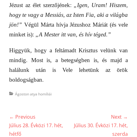
Jézust az élet szerzőjének:
„Igen, Uram! Hiszem,
hogy te vagy a Messiás, az Isten Fia, aki a világba
jön!”
Végül Márta hívja Jézushoz Máriát (és vele
minket is):
„A Mester itt van, és hív téged.”
Higgyük, hogy a feltámadt Krisztus velünk van
mindig. Most is, a betegségben is, és majd a
halálunk után is Vele lehetünk az örök
boldogságban.
Categories
Ágoston atya homíliái
Bejegyzés
← Previous
Next →
navigáció
Previous
Next
Július 28. Évközi 17. hét,
Július 30. Évközi 17. hét,
post:
post:
hétfő
szerda