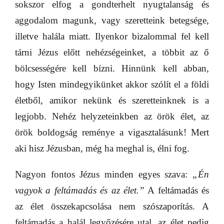
sokszor elfog a gondterhelt nyugtalanság és
aggodalom magunk, vagy szeretteink betegsége,
illetve halála miatt. Ilyenkor bizalommal fel kell
tárni Jézus előtt nehézségeinket, a többit az ő
bölcsességére kell bízni. Hinnünk kell abban,
hogy Isten mindegyikünket akkor szólít el a földi
életből, amikor nekünk és szeretteinknek is a
legjobb. Nehéz helyzeteinkben az örök élet, az
örök boldogság reménye a vigasztalásunk! Mert
aki hisz Jézusban, még ha meghal is, élni fog.
Nagyon fontos Jézus minden egyes szava:
„Én
vagyok a feltámadás és az élet.”
A feltámadás és
az élet összekapcsolása nem szószaporítás. A
feltámadás a halál legyőzésére utal, az élet pedig