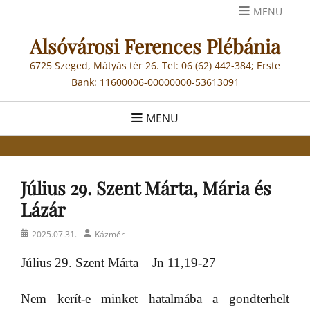
Skip
MENU
to
Alsóvárosi Ferences Plébánia
content
6725 Szeged, Mátyás tér 26. Tel: 06 (62) 442-384; Erste
Bank: 11600006-00000000-53613091
MENU
Július 29. Szent Márta, Mária és
Lázár
Posted
Author
2025.07.31.
Kázmér
on
Július 29. Szent Márta – Jn 11,19-27
Nem kerít-e minket hatalmába a gondterhelt