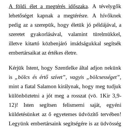
A földi élet a megtérés időszaka
.
A
tévelygők
lehetőséget kapnak a megtérésre. A hívőknek
pedig az a szerepük, hogy életük jó példájával, a
szeretet gyakorlásával, valamint türelmükkel,
illetve kitartó közbenjáró imádságukkal segítsék
embertársaikat az értékes életre.
Kérjük Istent, hogy Szentlelke által adjon nekünk
is
„bölcs és értő szívet”, vagyis „bölcsességet”,
mint a fiatal Salamon királynak,
hogy meg tudjuk
különböztetni a jót meg a rosszat (vö. 1Kir 3,9-
12)! Isten s
egítsen felismerni saját, egyéni
küldetésünket az ő egyetemes üdvözítő tervében!
Legyünk embertársaink segítségére is az üdvösség