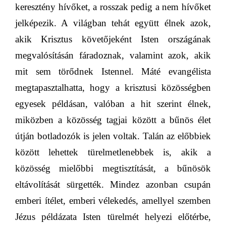
keresztény hívőket, a rosszak pedig a nem hívőket
jelképezik. A világban tehát együtt élnek azok,
akik Krisztus követőjeként Isten országának
megvalósításán fáradoznak, valamint azok, akik
mit sem törődnek Istennel. Máté evangélista
megtapasztalhatta, hogy a krisztusi közösségben
egyesek példásan, valóban a hit szerint élnek,
miközben a közösség tagjai között a bűnös élet
útján botladozók is jelen voltak. Talán az előbbiek
között lehettek türelmetlenebbek is, akik a
közösség mielőbbi megtisztítását, a bűnösök
eltávolítását sürgették. Mindez azonban csupán
emberi ítélet, emberi vélekedés, amellyel szemben
Jézus példázata Isten türelmét helyezi előtérbe,