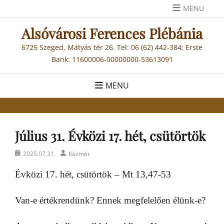
Skip
MENU
to
Alsóvárosi Ferences Plébánia
content
6725 Szeged, Mátyás tér 26. Tel: 06 (62) 442-384; Erste
Bank: 11600006-00000000-53613091
MENU
Július 31. Évközi 17. hét, csütörtök
Posted
Author
2025.07.31.
Kázmér
on
Évközi 17. hét, csütörtök – Mt 13,47-53
Van-e értékrendünk? Ennek megfelelően élünk-e?