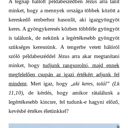
A tegnap hallott példabeszédben Jézus arra tanít
minket, hogy a mennyek országa többek között a
kereskedő emberhez hasonlít, aki igazgyöngyöt
keres. A gyöngykeresés közben többféle gyöngyöt
is találunk, de nekünk a legértékesebb gyöngyöt
szükséges keresnünk. A tengerbe vetett hálóról
szóló példabeszéddel Jézus arra akar megtanítani
minket, hogy
tudjunk rangsorolni, majd ennek
megfelelően csupán az igazi értékért adjunk fel
mindent
. Mert igaz, hogy „
aki keres, talál” (Lk
11,10)
, de kérdés, hogy amikor rátalálunk a
legértékesebb kincsre, fel tudunk-e hagyni előző,
kevésbé értékes életünkkel?