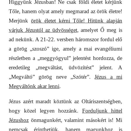
Higgyünk Jézusban! Ne csak földi életet kérjünk
Tőle, hanem olyat amely megmarad az örök életre!
Merjünk
örök életet kérni Tőle! Hitünk alapján
várjuk Jézustól az üdvösséget
, amelyet Ő meg is
ad nekünk. A 21-22. versben háromszor fordul elő
a görög „szoszó” ige, amely a mai evangéliumi
részletben a „meggyógyul” jelentést hordozza, de
eredetileg „megváltást, üdvözítést” jelent. A
„Megváltó” görög neve „Szótér”.
Jézus a mi
Megváltónk akar lenni
.
Jézus azért maradt köztünk az Oltáriszentségben,
hogy közel legyen hozzánk.
Forduljunk hittel
Jézushoz
önmagunkért, valamint másokért is! Mi
nemcsak érinthetjük, hanem magunkhoz is