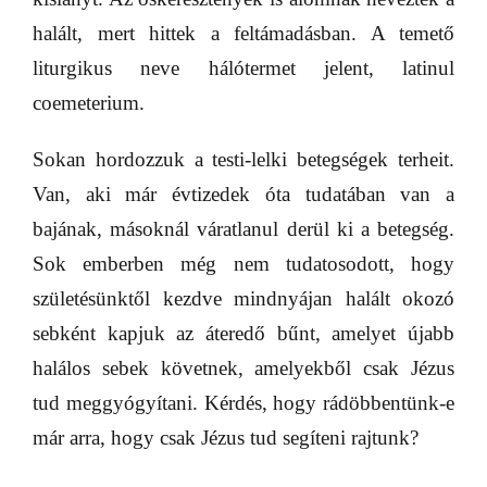
halált, mert hittek a feltámadásban. A temető
liturgikus neve hálótermet jelent, latinul
coemeterium.
Sokan hordozzuk a testi-lelki betegségek terheit.
Van, aki már évtizedek óta tudatában van a
bajának, másoknál váratlanul derül ki a betegség.
Sok emberben még nem tudatosodott, hogy
születésünktől kezdve mindnyájan halált okozó
sebként kapjuk az áteredő bűnt, amelyet újabb
halálos sebek követnek, amelyekből csak Jézus
tud meggyógyítani. Kérdés, hogy rádöbbentünk-e
már arra, hogy csak Jézus tud segíteni rajtunk?