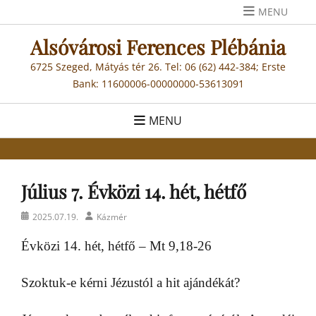
Skip
MENU
to
Alsóvárosi Ferences Plébánia
content
6725 Szeged, Mátyás tér 26. Tel: 06 (62) 442-384; Erste
Bank: 11600006-00000000-53613091
MENU
Július 7. Évközi 14. hét, hétfő
Posted
Author
2025.07.19.
Kázmér
on
Évközi 14. hét, hétfő – Mt 9,18-26
Szoktuk-e kérni Jézustól a hit ajándékát?