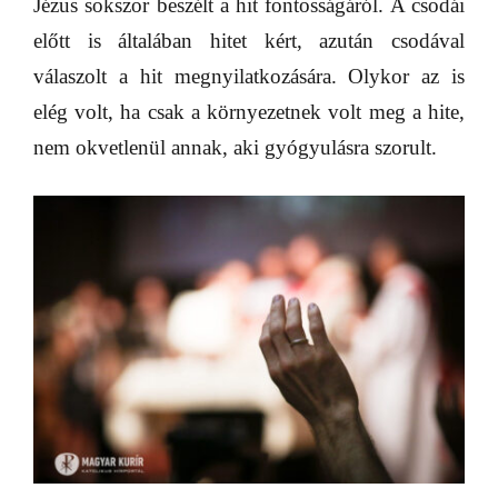
Jézus sokszor beszélt a hit fontosságáról. A csodái
előtt is általában hitet kért, azután csodával
válaszolt a hit megnyilatkozására. Olykor az is
elég volt, ha csak a környezetnek volt meg a hite,
nem okvetlenül annak, aki gyógyulásra szorult.