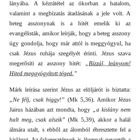
lányába. A kézrátétel az ókorban a hatalom,
valamint a megbízatás átadásának a jele volt. A
beteg asszonynak is a hitét emelik ki az
evangélisták, amikor leírják, hogy a beteg asszony
úgy gondolja, hogy már attól is meggyógyul, ha
csak Jézus ruhája szegélyét érinti. Jézus szava
megerősíti az asszony hitét:
„
Bízzál, leányom!
Hited meggyógyított téged.
”
Márk leírása szerint Jézus az elöljárót is biztatta:
„Ne félj, csak higgy!”
(Mk 5,36). Amikor Jézus
Jairus házában azt mondta, hogy
„a kislány nem
halt meg, csak alszik”
(Mk 5,39), akkor a halál
álmára utalt, s ebből az álomból ébresztette fel a
kislányt. Az őskeresztények is álomnak nevezték a