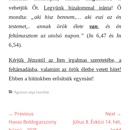
vehetjük Őt.
Legyünk bizalommal iránta
! Ő
mondta:
„aki hisz bennem,… aki eszi az én
testemet,.. annak örök élete
van
, és én
feltámasztom az utolsó napon.”
(Jn 6,47 és Jn
6,54).
Kérjük Jézustól az Iten irgalmas szeretetébe, a
feltámadásba, valamint az örök életbe vetett hitet!
Ebben a hitünkben erősítsük egymást!
Categories
Ágoston atya homíliái
Bejegyzés
← Previous
Next →
navigáció
Previous
Next
Havas Boldogasszony
Július 8. Évközi 14. hét,
post:
post:
búcsú – 2025
kedd