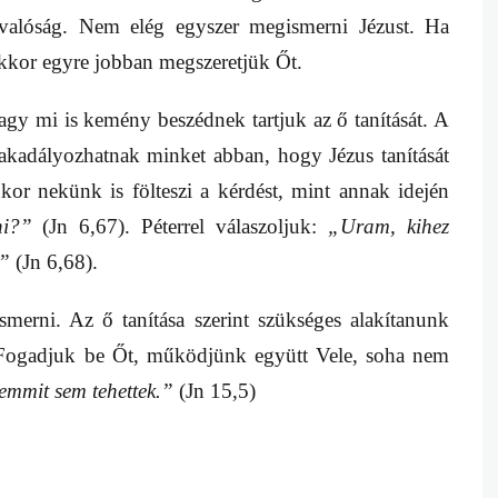
 valóság. Nem elég egyszer megismerni Jézust. Ha
kor egyre jobban megszeretjük Őt.
agy mi is kemény beszédnek tartjuk az ő tanítását. A
s akadályozhatnak minket abban, hogy Jézus tanítását
enkor nekünk is fölteszi a kérdést, mint annak idején
ni?”
(Jn 6,67). Péterrel válaszoljuk:
„Uram, kihez
s”
(Jn 6,68).
merni. Az ő tanítása szerint szükséges alakítanunk
 Fogadjuk be Őt, működjünk együtt Vele, soha nem
emmit sem tehettek.”
(Jn 15,5)