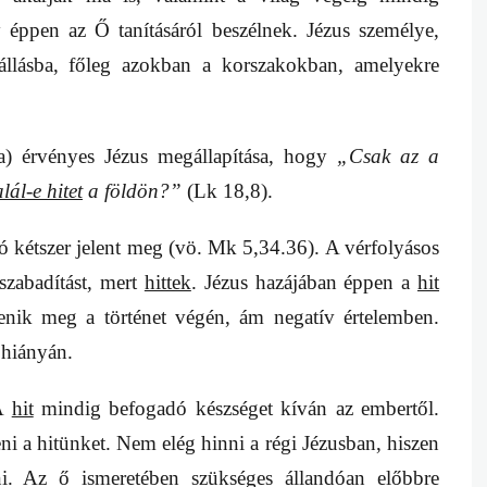
gy éppen az Ő tanításáról beszélnek. Jézus személye,
nállásba, főleg azokban a korszakokban, amelyekre
a) érvényes Jézus megállapítása, hogy
„Csak az a
alál-e hitet
a földön?”
(Lk 18,8).
ó kétszer jelent meg (vö. Mk 5,34.36). A vérfolyásos
 szabadítást, mert
hittek
. Jézus hazájában éppen a
hit
lenik meg a történet végén, ám negatív értelemben.
 hiányán.
 A
hit
mindig befogadó készséget kíván az embertől.
i a hitünket. Nem elég hinni a régi Jézusban, hiszen
i. Az ő ismeretében szükséges állandóan előbbre