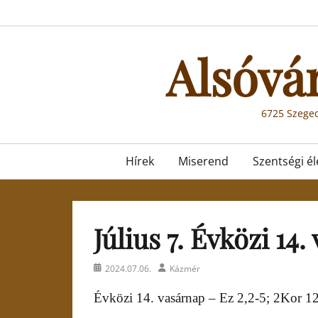
Skip
to
content
Alsóvá
6725 Szeged
Primary
Hírek
Miserend
Szentségi él
menu
Július 7. Évközi 14
Posted
Author
2024.07.06.
Kázmér
on
Évközi 14. vasárnap – Ez 2,2-5; 2Kor 1