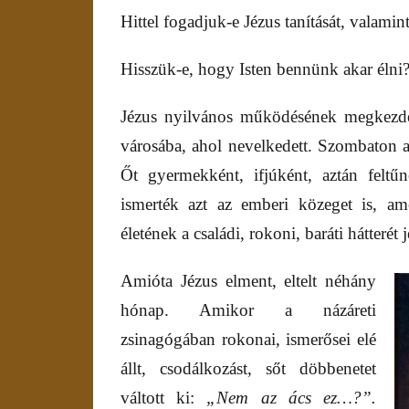
Hittel fogadjuk-e Jézus tanítását, valamin
Hisszük-e, hogy Isten bennünk akar élni
Jézus nyilvános működésének megkezdése
városába, ahol nevelkedett. Szombaton a
Őt gyermekként, ifjúként, aztán feltűn
ismerték azt az emberi közeget is, am
életének a családi, rokoni, baráti hátterét j
Amióta Jézus elment, eltelt néhány
hónap. Amikor a názáreti
zsinagógában rokonai, ismerősei elé
állt, csodálkozást, sőt döbbenetet
váltott ki:
„Nem az ács ez…?”.