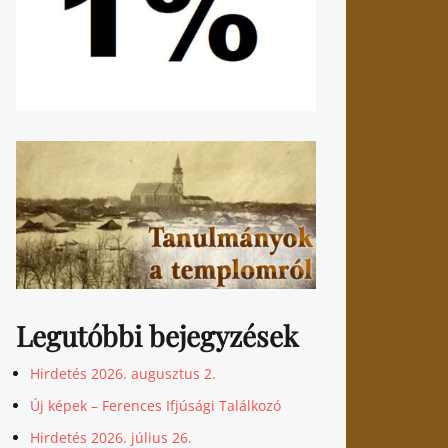
Legutóbbi bejegyzések
Hirdetés 2026. augusztus 2.
Új képek – Ferences Ifjúsági Találkozó
Hirdetés 2026. július 26.