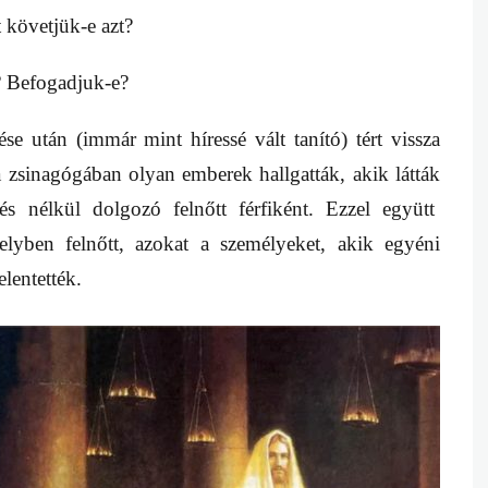
t követjük-e azt?
? Befogadjuk-e?
 után (immár mint híressé vált tanító) tért vissza
 zsinagógában olyan emberek hallgatták, akik látták
és nélkül dolgozó felnőtt férfiként. Ezzel együtt
elyben felnőtt, azokat a személyeket, akik egyéni
elentették.