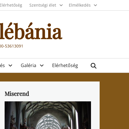
Elérhetőség
Szentségi élet
Elmélkedés
lébánia
000-53613091
Search
és
Galéria
Elérhetőség
Miserend