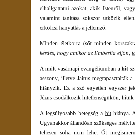
elhallgattatni azokat, akik Istenről, va
valamint tanítása sokszor ütközik elle
erkölcsi hanyatlás a jellemző.
Minden életkorra (sőt minden korszakr
kérdés, hogy amikor az Emberfia eljön,
t
A múlt vasárnapi evangéliumban a
hit
sz
asszony, illetve Jairus megtapasztalták a
hiányzik. Ez a szó egyetlen egyszer je
Jézus csodálkozik hitetlenségükön, hitük
A legsúlyosabb betegség a
hit
hiánya.
Ugyanakkor állandóan szükséges mélyíten
teljesen soha nem lehet Őt megismern