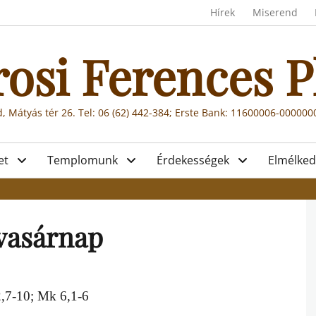
Header menu
Hírek
Miserend
rosi Ferences P
, Mátyás tér 26. Tel: 06 (62) 442-384; Erste Bank: 11600006-00000
et
Templomunk
Érdekességek
Elmélked
. vasárnap
2,7-10; Mk 6,1-6