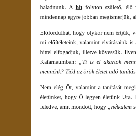
haladnunk. A
hit
folyton születő, élő
mindennap egyre jobban megismerjük, ak
Előfordulhat, hogy olykor nem értjük, v
mi előítéleteink, valamint elvárásaink i
hittel elfogadjuk, illetve kövessük. Ily
Kafarnaumban:
„Ti is el akartok men
mennénk? Tiéd az örök életet adó tanítá
Nem elég Őt, valamint a tanítását megis
életünket, hogy Ő legyen életünk Ura.
feledve, amit mondott, hogy
„nélkülem s