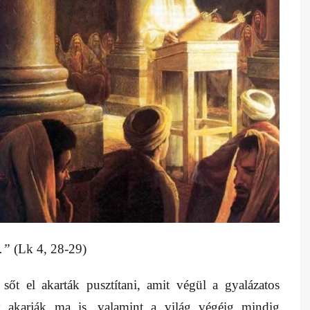
k.”
(Lk 4, 28-29)
 sőt el akarták pusztítani, amit végül a gyalázatos
úgy akarják ma is, valamint a világ végéig mindig