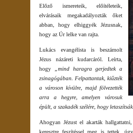
Előző ismereteik, előítéleteik,
elvárásaik megakadályozták őket
abban, hogy elhiggyék Jézusnak,
hogy az Úr lelke van rajta.
Lukács evangélista is beszámolt
Jézus názáreti kudarcáról. Leírta,
hogy
„mind haragra gerjedtek a
zsinagógában. Felpattantak, kiűzték
a városon kívülre, majd fölvezették
arra a hegyre, amelyen városuk
épült, a szakadék szélére, hogy letaszítsá
Ahogyan Jézust el akarták hallgattatni,
keresztre feszítéssel meg is tettek, 