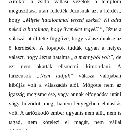
Amikor a zsidó vallási vezetők a templom
megtisztítása után feltették Jézusnak azt a kérdést,
hogy
„Miféle hatalommal teszed ezeket? Ki adta
neked a hatalmat, hogy ilyeneket tegyél?”,
Jézus a
válaszát attól tette függővé, hogy válaszolnak-e az
ő kérdésére. A főpapok tudták ugyan a helyes
választ, hogy Jézus hatalma
„a mennyből volt”
, de
ezt nem akarták elismerni, kimondani. A
farizeusok
„Nem tudjuk”
válasza valójában
kibújás volt a válaszadás alól. Mögötte nem az
igazság megismerése, vagy annak elfogadása utáni
vágy húzódott meg, hanem lényegében elutasítás
volt. A tartózkodó ember ugyanis nem állít, nem is
tagad, nem kötelezi el magát, nem vállal