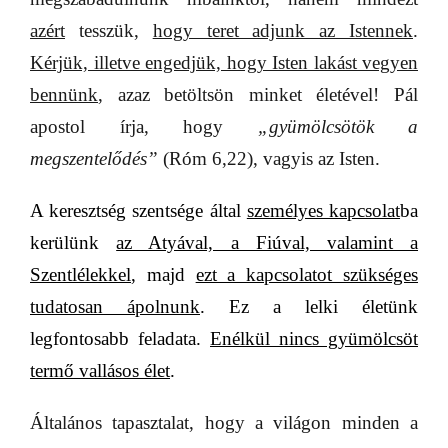
azért
tesszük,
hogy teret adjunk az Istennek
.
Kérjük, illetve engedjük, hogy Isten lakást vegyen
bennünk
, azaz betöltsön minket életével! Pál
apostol írja, hogy
„gyümölcsötök a
megszentelődés”
(Róm 6,22), vagyis az Isten.
A keresztség szentsége által
személyes kapcsolat
ba
kerülünk
az Atyával, a Fiúval, valamint a
Szentlélekkel
, majd
ezt a kapcsolatot szükséges
tudatosan ápolnunk
. Ez a lelki életünk
legfontosabb feladata.
Enélkül nincs gyümölcsöt
termő vallásos élet
.
Általános tapasztalat, hogy a világon minden a