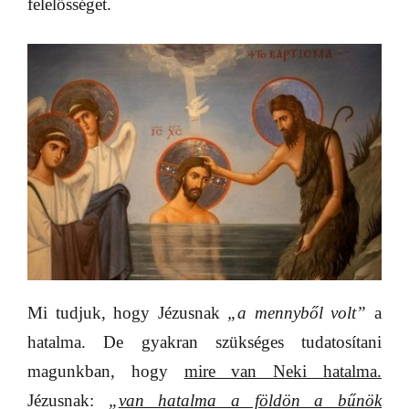
felelősséget.
Mi tudjuk, hogy Jézusnak
„a mennyből volt”
a
hatalma. De gyakran szükséges tudatosítani
magunkban, hogy
mire van Neki hatalma.
Jézusnak:
„
van hatalma a földön a bűnök