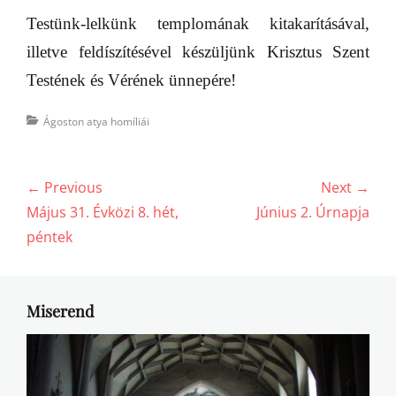
Testünk-lelkünk templomának kitakarításával,
illetve feldíszítésével készüljünk Krisztus Szent
Testének és Vérének ünnepére!
Categories
Ágoston atya homíliái
Bejegyzés
← Previous
Next →
navigáció
Previous
Next
Május 31. Évközi 8. hét,
Június 2. Úrnapja
post:
post:
péntek
Miserend