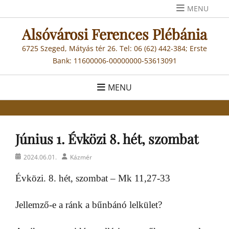
Skip
MENU
to
Alsóvárosi Ferences Plébánia
content
6725 Szeged, Mátyás tér 26. Tel: 06 (62) 442-384; Erste
Bank: 11600006-00000000-53613091
MENU
Június 1. Évközi 8. hét, szombat
Posted
Author
2024.06.01.
Kázmér
on
Évközi. 8. hét, szombat – Mk 11,27-33
Jellemző-e a ránk a bűnbánó lelkület?