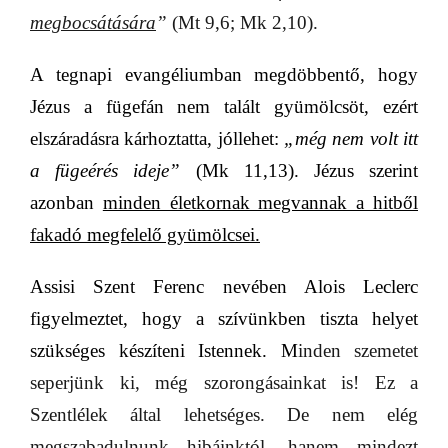
megbocsátására
”
(Mt 9,6; Mk 2,10).
A tegnapi evangéliumban megdöbbentő, hogy
Jézus a fügefán nem talált gyümölcsöt, ezért
elszáradásra kárhoztatta, jóllehet:
„még nem volt itt
a fügeérés ideje”
(Mk 11,13). Jézus szerint
azonban
minden életkornak megvannak a hitből
fakadó megfelelő gyümölcsei.
Assisi Szent Ferenc nevében Alois Leclerc
figyelmeztet, hogy a szívünkben tiszta helyet
szükséges készíteni Istennek. M
inden szemetet
seperjünk ki, még szorongásainkat is! Ez a
Szentlélek által lehetséges. De nem elég
megszabadulnunk hibáinktól, hanem mindezt