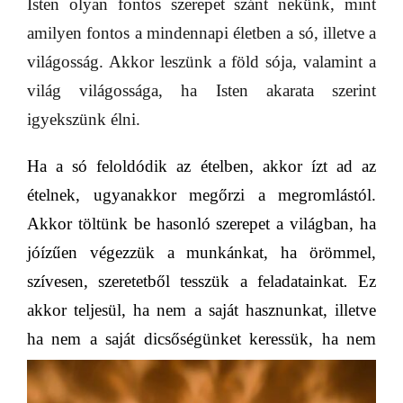
Isten olyan fontos szerepet szánt nekünk, mint
amilyen fontos a mindennapi életben a só, illetve a
világosság. Akkor leszünk a föld sója, valamint a
világ világossága, ha Isten akarata szerint
igyekszünk élni.
Ha a só feloldódik az ételben, akkor ízt ad az
ételnek, ugyanakkor megőrzi a megromlástól.
Akkor töltünk be hasonló szerepet a világban, ha
jóízűen
végezzük a munkánkat, ha örömmel,
szívesen, szeretetből tesszük a
feladatainkat
.
Ez
akkor teljesül, ha nem a saját hasznunkat, illetve
ha nem a saját dicsőségünket keressük,
ha nem