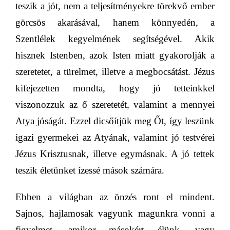
teszik a jót, nem a teljesítményekre törekvő ember
görcsös akarásával, hanem könnyedén, a
Szentlélek kegyelmének segítségével. Akik
hisznek Istenben, azok Isten miatt gyakorolják a
szeretetet, a türelmet, illetve a megbocsátást. Jézus
kifejezetten mondta, hogy jó tetteinkkel
viszonozzuk az ő szeretetét, valamint a mennyei
Atya jóságát. Ezzel
dicsőítjük meg
Őt, így leszünk
igazi gyermekei az Atyának, valamint jó testvérei
Jézus Krisztusnak, illetve egymásnak. A jó tettek
teszik életünket
ízessé
mások számára.
Ebben a világban az önzés ront el mindent.
Sajnos, hajlamosak vagyunk magunkra vonni a
figyelmet, amikor
másokért élünk, vagy