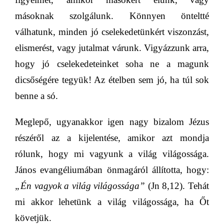
másoknak szolgálunk
. Könnyen önteltté
válhatunk, minden jó cselekedetünkért viszonzást,
elismerést, vagy jutalmat várunk. Vigyázzunk arra,
hogy jó cselekedeteinket soha ne a magunk
dicsőségére tegyük! Az ételben sem jó, ha túl sok
benne a só.
Meglepő, ugyanakkor igen nagy bizalom Jézus
részéről az a kijelentése, amikor azt mondja
rólunk, hogy mi vagyunk a
világ világossága
.
János evangéliumában önmagáról állította, hogy:
„Én vagyok a világ világossága”
(Jn 8,12). Tehát
mi akkor lehetünk a
világ világossága,
ha Őt
követjük.