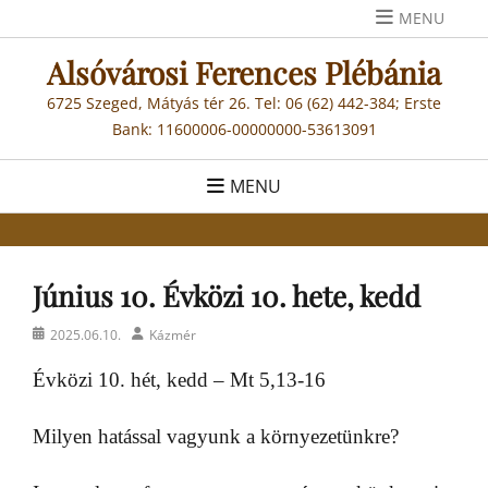
Skip
MENU
to
Alsóvárosi Ferences Plébánia
content
6725 Szeged, Mátyás tér 26. Tel: 06 (62) 442-384; Erste
Bank: 11600006-00000000-53613091
MENU
Június 10. Évközi 10. hete, kedd
Posted
Author
2025.06.10.
Kázmér
on
Évközi 10. hét, kedd – Mt 5,13-16
Milyen hatással vagyunk a környezetünkre?