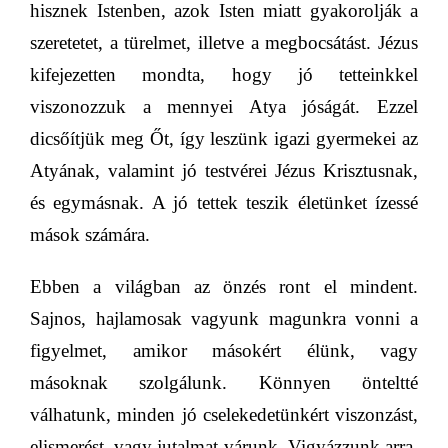
hisznek Istenben, azok Isten miatt gyakorolják a
szeretetet, a türelmet, illetve a megbocsátást. Jézus
kifejezetten mondta, hogy jó tetteinkkel
viszonozzuk a mennyei Atya jóságát. Ezzel
dicsőítjük meg
Őt, így leszünk igazi gyermekei az
Atyának, valamint jó testvérei Jézus Krisztusnak,
és egymásnak. A jó tettek teszik életünket
ízessé
mások számára.
Ebben a világban az önzés ront el mindent.
Sajnos, hajlamosak vagyunk magunkra vonni a
figyelmet, amikor
másokért élünk, vagy
másoknak szolgálunk
. Könnyen önteltté
válhatunk, minden jó cselekedetünkért viszonzást,
elismerést, vagy jutalmat várunk. Vigyázzunk arra,