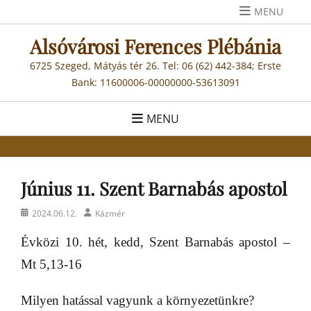
Skip
MENU
to
Alsóvárosi Ferences Plébánia
content
6725 Szeged, Mátyás tér 26. Tel: 06 (62) 442-384; Erste
Bank: 11600006-00000000-53613091
MENU
Június 11. Szent Barnabás apostol
Posted
Author
2024.06.12.
Kázmér
on
Évközi 10. hét, kedd, Szent Barnabás apostol –
Mt 5,13-16
Milyen hatással vagyunk a környezetünkre?