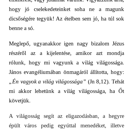
hogy jó cselekedeteinket soha ne a magunk
dicsőségére tegyük! Az ételben sem jó, ha túl sok
benne a só.
Meglepő, ugyanakkor igen nagy bizalom Jézus
részéről az a kijelentése, amikor azt mondja
rólunk, hogy mi vagyunk a
világ világossága
.
János evangéliumában önmagáról állította, hogy:
„Én vagyok a világ világossága”
(Jn 8,12). Tehát
mi akkor lehetünk a
világ világossága,
ha Őt
követjük.
A világosság segít az eligazodásban, a hegyre
épült város pedig egyúttal menedéket, illetve