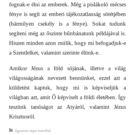
fognak-e élni az emberek. Még a pislákoló mécses
fénye is segít az emberi tájékozatlanság sötétjében
(bármilyen csekély is a fénye). Sokat tudunk
segíteni még az őszinte bűnbánatunk példájával is.
Hiszen minden azon múlik, hogy mi befogadjuk-e
a Szentlelket, valamint szerinte élünk-e.
Amikor Jézus a föld sójának, illetve a világ
világosságának nevezett bennünket, ezzel azt a
küldetést kaptuk, hogy mi is képviseljük a
világban azt, amit Ő képviselt a földi életében. Így
teszünk tanúságot az Atyáról, valamint Jézus
Krisztusról.
Categories
Ágoston atya homíliái