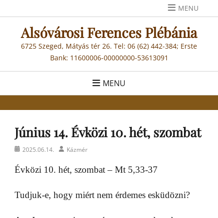
Skip
MENU
to
Alsóvárosi Ferences Plébánia
content
6725 Szeged, Mátyás tér 26. Tel: 06 (62) 442-384; Erste
Bank: 11600006-00000000-53613091
MENU
Június 14. Évközi 10. hét, szombat
Posted
Author
2025.06.14.
Kázmér
on
Évközi 10. hét, szombat – Mt 5,33-37
Tudjuk-e, hogy miért nem érdemes esküdözni?