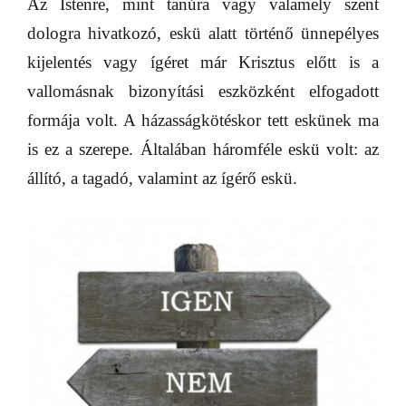
Az Istenre, mint tanúra vagy valamely szent
dologra hivatkozó, eskü alatt történő ünnepélyes
kijelentés vagy ígéret már Krisztus előtt is a
vallomásnak bizonyítási eszközként elfogadott
formája volt. A házasságkötéskor tett eskünek ma
is ez a szerepe. Általában háromféle eskü volt: az
állító, a tagadó, valamint az ígérő eskü.