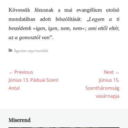
Kövessük Jézusnak a mai evangélium utolsó
mondatában adott felszólítását: „
Legyen a ti
beszédetek
»
igen, igen, nem, nem
«
; ami ettől eltér,
az a gonosztól van
”.
Categories
Ágoston atya homíliái
Bejegyzés
← Previous
Next →
navigáció
Previous
Next
Június 13. Páduai Szent
Június 15.
post:
post:
Antal
Szentháromság
vasárnapja
Miserend