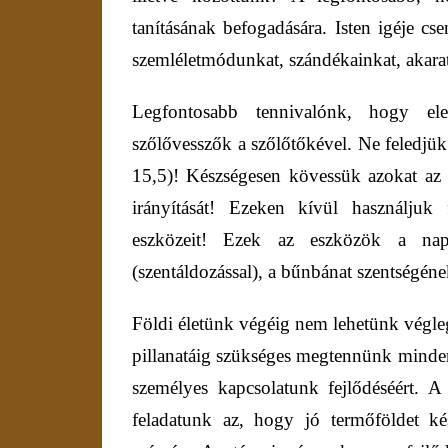
tanításának befogadására. Isten igéje cs
szemléletmódunkat, szándékainkat, akara
Legfontosabb tennivalónk, hogy el
szőlővesszők a szőlőtőkével. Ne feledjük 
15,5)!
Készségesen kövessük azokat az ú
irányítását! Ezeken kívül használjuk
eszközeit! Ezek az eszközök a nap
(szentáldozással), a bűnbánat szentségén
Földi életünk végéig nem lehetünk végle
pillanatáig szükséges megtennünk mindent
személyes kapcsolatunk fejlődéséért. 
feladatunk az, hogy jó termőföldet k