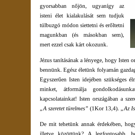
gyorsabban nőjön, ugyanígy az
isteni élet kialakulását sem tudjuk
túlbuzgó módon siettetni és erőltetni
magunkban (és másokban sem),
mert ezzel csak kárt okozunk.
Jézus tanításának a lényege, hogy Isten 
bennünk. Egész életünk folyamán gazdago
Egyszerűen Isten idejében szükséges éln
minket, átformálja gondolkodásunka
kapcsolatainkat! Isten országában a sze
„A szeretet türelmes”
(1Kor 13,4).
„Az Is
De mit tehetünk annak érdekében, hogy
illetve közöttünk? A legfontosabb, h