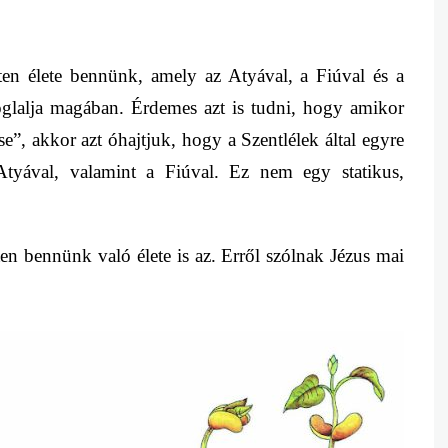
ten élete bennünk, amely az Atyával, a Fiúval és a
 foglalja magában. Érdemes azt is tudni, hogy amikor
se”, akkor azt óhajtjuk, hogy a Szentlélek által egyre
Atyával, valamint a Fiúval. Ez nem egy statikus,
ten bennünk való élete is az. Erről szólnak Jézus mai