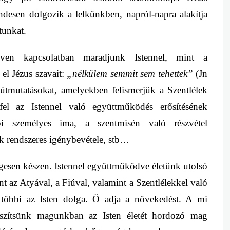
endesen dolgozik a lelkünkben, napról-napra alakítja
tunkat.
even kapcsolatban maradjunk Istennel, mint a
el Jézus szavait:
„nélkülem semmit sem tehettek”
(Jn
tmutatásokat, amelyekben felismerjük a Szentlélek
 fel az Istennel való együttműködés erősítésének
i személyes ima, a szentmisén való részvétel
ek rendszeres igénybevétele, stb…
gesen készen. Istennel együttműködve életünk utolsó
 az Atyával, a Fiúval, valamint a Szentlélekkel való
A többi az Isten dolga. Ő adja a növekedést. A mi
észítsünk magunkban az Isten életét hordozó mag