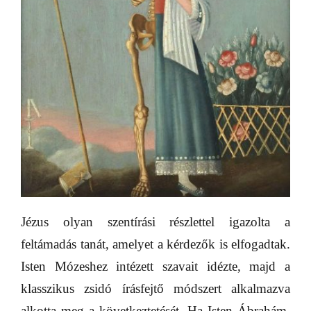
Jézus olyan szentírási részlettel igazolta a
feltámadás tanát, amelyet a kérdezők is elfogadtak.
Isten Mózeshez intézett szavait idézte, majd a
klasszikus zsidó írásfejtő módszert alkalmazva
alkotta meg a következtetését.
Ha
Isten Ábrahám,