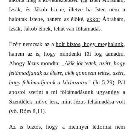
Izsák, és Jákob Istene, illetve
ha
Isten nem a
halottak Istene, hanem az élőké,
akkor
Ábrahám,
Izsák, Jákob élnek,
tehát
van föltámadás.
Ezért nemcsak az a
holt biztos
, hogy meghalunk
,
hanem
az is, hogy mindenki föl fog támadni
.
Ahogy Jézus mondta:
„Akik jót tettek, azért, hogy
feltámadjanak az életre, akik gonoszat tettek, azért,
hogy feltámadjanak a kárhozatra”
(Jn 5,29). Pál
apostol szerint a mi föltámadásunk ugyanúgy a
Szentlélek műve lesz, mint Jézus feltámadása volt
(vö. Róm 8,11).
Az is biztos
, hogy a mennyei létforma nem