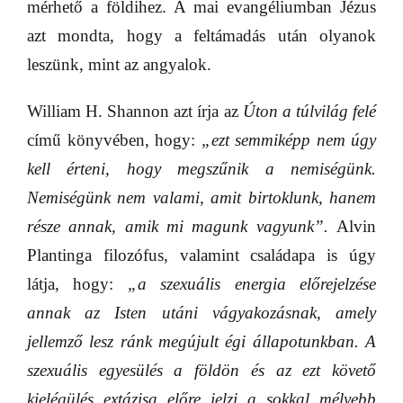
mérhető a földihez. A mai evangéliumban Jézus
azt mondta, hogy a feltámadás után olyanok
leszünk, mint az angyalok.
William H. Shannon azt írja az
Úton a túlvilág felé
című könyvében, hogy:
„ezt semmiképp nem úgy
kell érteni, hogy megszűnik a nemiségünk.
Nemiségünk nem valami, amit birtoklunk, hanem
része annak, amik mi magunk vagyunk”.
Alvin
Plantinga filozófus, valamint családapa is úgy
látja, hogy:
„a szexuális energia előrejelzése
annak az Isten utáni vágyakozásnak, amely
jellemző lesz ránk megújult égi állapotunkban. A
szexuális egyesülés a földön és az ezt követő
kielégülés extázisa előre jelzi a sokkal mélyebb