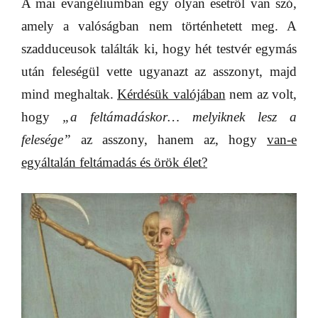
A mai evangéliumban egy olyan esetről van szó,
amely a valóságban nem történhetett meg. A
szadduceusok találták ki, hogy hét testvér egymás
után feleségül vette ugyanazt az asszonyt, majd
mind meghaltak.
Kérdésük valójában
nem az volt,
hogy
„a feltámadáskor… melyiknek lesz a
felesége”
az asszony,
hanem az, hogy
van-e
egyáltalán feltámadás és örök élet?