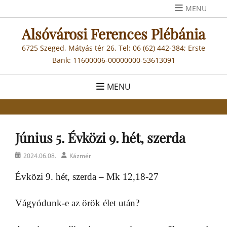
Skip
MENU
to
Alsóvárosi Ferences Plébánia
content
6725 Szeged, Mátyás tér 26. Tel: 06 (62) 442-384; Erste
Bank: 11600006-00000000-53613091
MENU
Június 5. Évközi 9. hét, szerda
Posted
Author
2024.06.08.
Kázmér
on
Évközi 9. hét, szerda – Mk 12,18-27
Vágyódunk-e az örök élet után?