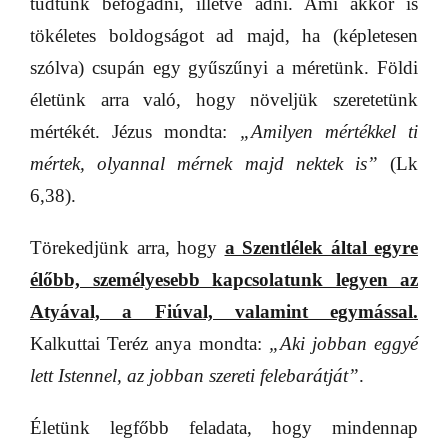
tudtunk befogadni, illetve adni. Ami akkor is
tökéletes boldogságot ad majd, ha (képletesen
szólva) csupán egy gyűszűnyi a méretünk. Földi
életünk arra való, hogy növeljük szeretetünk
mértékét. Jézus mondta:
„Amilyen mértékkel ti
mértek, olyannal mérnek majd nektek is”
(Lk
6,38).
Törekedjünk arra, hogy
a Szentlélek által egyre
élőbb, személyesebb kapcsolatunk legyen az
Atyával, a Fiúval, valamint egymással.
Kalkuttai Teréz anya mondta:
„Aki jobban eggyé
lett Istennel, az jobban szereti felebarátját”
.
Életünk legfőbb feladata, hogy mindennap