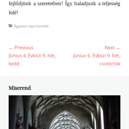
fejlődjünk a szeretetben! Így haladjunk a teljesség
felé!
Categories
Ágoston atya homíliái
Bejegyzés
← Previous
Next →
navigáció
Previous
Next
Június 4. Évközi 9. hét,
Június 6. Évközi 9. hét,
post:
post:
kedd
csütörtök
Miserend