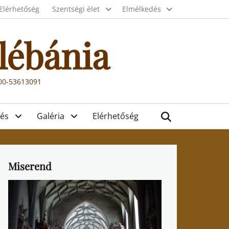
Elérhetőség
Szentségi élet
Elmélkedés
lébánia
000-53613091
Search
és
Galéria
Elérhetőség
Miserend