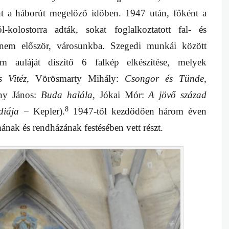
nt a háborút megelőző időben. 1947 után, főként a
l-kolostorra adták, sokat foglalkoztatott fal- és
nem először, városunkba. Szegedi munkái között
m auláját díszítő 6 falkép elkészítése, melyek
s Vitéz
, Vörösmarty Mihály:
Csongor és Tünde
,
ny János:
Buda halála
, Jókai Mór:
A jövő század
8
édiája
− Kepler).
1947-től kezdődően három éven
ának és rendházának festésében vett részt.