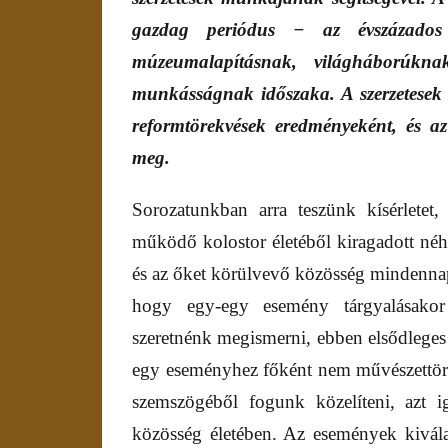
gazdag periódus − az évszázados m
múzeumalapításnak, világháborúknak
munkásságnak időszaka. A szerzetesek
reformtörekvések eredményeként, és az
meg.
Sorozatunkban arra teszünk kísérletet,
működő kolostor életéből kiragadott néh
és az őket körülvevő közösség mindennap
hogy egy-egy esemény tárgyalásakor
szeretnénk megismerni, ebben elsődleges
egy eseményhez főként nem művészettör
szemszögéből fogunk közelíteni, azt ig
közösség életében. Az események kivál