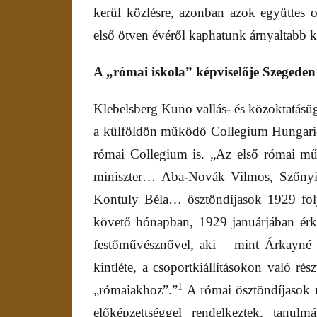
kerül közlésre, azonban azok együttes o
első ötven évéről kaphatunk árnyaltabb k
A „római iskola” képviselője Szegeden
Klebelsberg Kuno vallás- és közoktatásü
a külföldön működő Collegium Hungaricu
római Collegium is. „Az első római műv
miniszter… Aba-Novák Vilmos, Szőnyi 
Kontuly Béla… ösztöndíjasok 1929 fol
követő hónapban, 1929 januárjában érk
festőművésznővel, aki – mint Árkayné 
kintléte, a csoportkiállításokon való ré
1
„rómaiakhoz”.”
A római ösztöndíjasok 
előképzettséggel rendelkeztek, tanulm