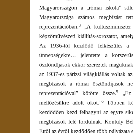
Magyarországon a „római iskola” stílu
Magyarországa számos megbízást tet
3
reprezentációban.
„A kultuszminiszter
képzőművészeti kiállítás-sorozatot, amel
Az 1936-tól kezdődő felkészülés a S
ünnepségekre… jelentette a korszerű
ösztöndíjasok ekkor szereztek magukna
az 1937-es párizsi világkiállás voltak az
megbízások a római ösztöndíjasok ne
5
reprezentációval” kötötte össze.
„Ez a
6
mellőzésükre adott okot.”
Többen köz
kezdődően kezd felhagyni az egyre sike
megbízások felé fordulnak. Kontuly Bél
Ettől az évtől kezdődően több pályázata 