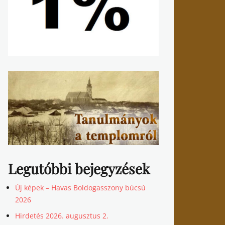
Legutóbbi bejegyzések
Új képek – Havas Boldogasszony búcsú
2026
Hirdetés 2026. augusztus 2.