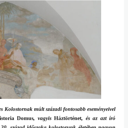
s Kolostornak múlt századi fontosabb eseményeivel
istoria Domus
, vagyis
Háztörténet
, és az azt író
A 20. század időszaka kolostorunk életében nagyon