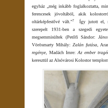
egyház „még inkább foglalkoztatta, mi
ferencesek jóvoltából, akik kolostorró
7
oltárképfestővé vált.”
Így jutott el, 
szerepelt 1931-ben a szegedi egyete
megsemmisültek (Petőfi Sándor:
Jáno
Vörösmarty Mihály:
Zalán futása
, Ara
regénye
, Madách Imre:
Az ember trag
keresztül az Alsóvárosi Kolostor templom