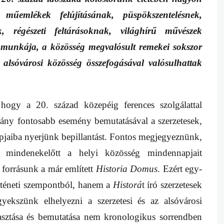
űemlékek felújításának, püspökszentelésnek,
, régészeti feltárásoknak, világhírű művészek
 munkája, a közösség megvalósult remekei sokszor
 alsóvárosi közösség összefogásával valósulhattak
 hogy a 20. század közepéig ferences szolgálattal
ány fontosabb esemény bemutatásával a szerzetesek,
jaiba nyerjünk bepillantást. Fontos megjegyeznünk,
 mindenekelőtt a helyi közösség mindennapjait
 forrásunk a már említett
Historia Domus
. Ezért egy-
téneti szempontból, hanem a
Historá
t író szerzetesek
yekszünk elhelyezni a szerzetesi és az alsóvárosi
asztása és bemutatása nem kronologikus sorrendben