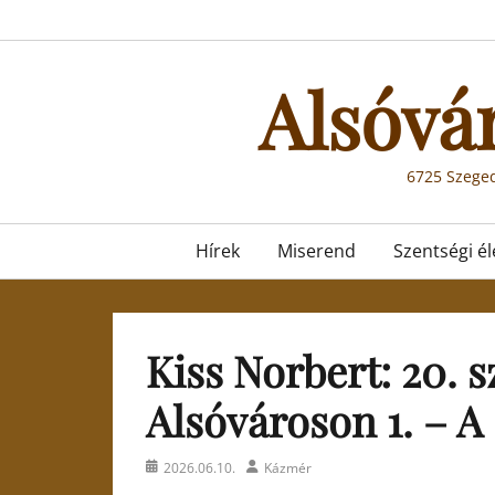
Skip
to
content
Alsóvá
6725 Szeged
Primary
Hírek
Miserend
Szentségi él
menu
Kiss Norbert: 20.
Alsóvároson 1. – A
Posted
Author
2026.06.10.
Kázmér
on