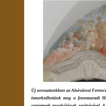
Új sorozatunkban az Alsóvárosi Ference
ismerkedhetünk meg a fennmaradt
H
szerzetesek munkájának segítségével. 