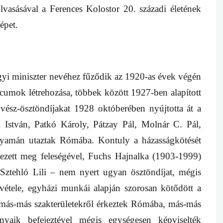
lvasásával a Ferences Kolostor 20. századi életének
épet.
gyi miniszter nevéhez fűződik az 1920-as évek végén
mok létrehozása, többek között 1927-ben alapított
ész-ösztöndíjakat 1928 októberében nyújtotta át a
István, Patkó Károly, Pátzay Pál, Molnár C. Pál,
yamán utaztak Rómába. Kontuly a házasságkötését
ezett meg feleségével, Fuchs Hajnalka (1903-1999)
Sztehló Lili – nem nyert ugyan ösztöndíjat, mégis
szvétele, egyházi munkái alapján szorosan kötődött a
más-más szakterületekről érkeztek Rómába, más-más
ányaik befejeztével mégis egységesen képviselték