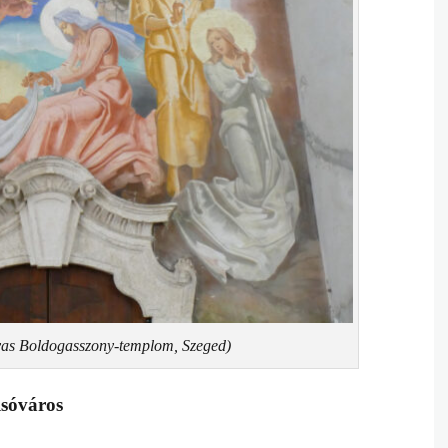
as Boldogasszony-templom, Szeged)
lsóváros