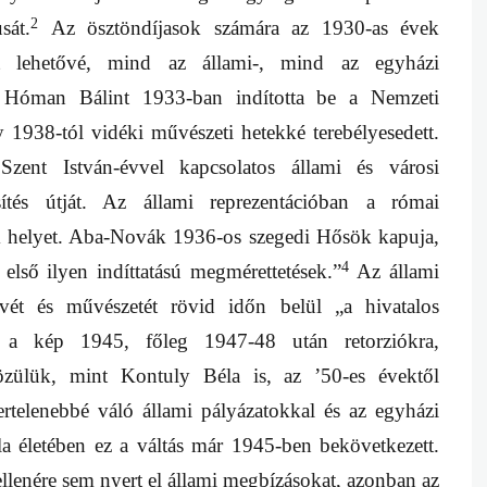
2
sát.
Az ösztöndíjasok számára az 1930-as évek
t lehetővé, mind az állami-, mind az egyházi
 Hóman Bálint 1933-ban indította be a Nemzeti
y 1938-tól vidéki művészeti hetekké terebélyesedett.
zent István-évvel kapcsolatos állami és városi
sítés útját. Az állami reprezentációban a római
k helyet. Aba-Novák 1936-os szegedi Hősök kapuja,
4
 első ilyen indíttatású megmérettetések.”
Az állami
vét és művészetét rövid időn belül „a hivatalos
 kép 1945, főleg 1947-48 után retorziókra,
ülük, mint Kontuly Béla is, az ’50-es évektől
rtelenebbé váló állami pályázatokkal és az egyházi
a életében ez a váltás már 1945-ben bekövetkezett.
ellenére sem nyert el állami megbízásokat, azonban az