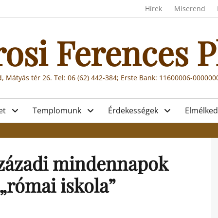
Header menu
Hírek
Miserend
rosi Ferences P
, Mátyás tér 26. Tel: 06 (62) 442-384; Erste Bank: 11600006-00000
et
Templomunk
Érdekességek
Elmélked
 századi mindennapok
 „római iskola”