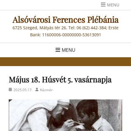
Skip
MENU
to
Alsóvárosi Ferences Plébánia
content
6725 Szeged, Mátyás tér 26. Tel: 06 (62) 442-384; Erste
Bank: 11600006-00000000-53613091
MENU
Május 18. Húsvét 5. vasárnapja
Posted
Author
2025.05.17.
Kázmér
on