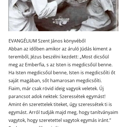
EVANGÉLIUM Szent János könyvéből
Abban az időben amikor az áruló Júdás kiment a
teremből, Jézus beszélni kezdett: „Most dicsőül
meg az Emberfia, s az Isten is megdicsőül benne.
Ha Isten megdicsőül benne, Isten is megdicsőíti őt
saját magában, sőt hamarosan megdicsőíti.
Fiaim, már csak rövid ideig vagyok veletek. Új
parancsot adok nektek: Szeressétek egymást!
Amint én szerettelek titeket, úgy szeressétek ti is
egymást. Arról tudják majd meg, hogy tanítványaim
vagytok, hogy szeretettel vagytok egymás iránt.”