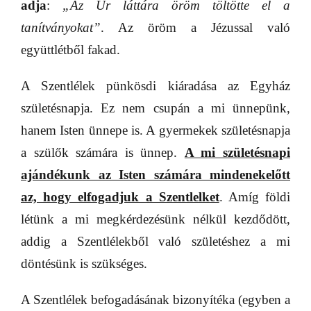
adja
:
„Az Úr láttára öröm töltötte el a
tanítványokat”
. Az öröm a Jézussal való
együttlétből fakad.
A Szentlélek pünkösdi kiáradása az Egyház
születésnapja. Ez nem csupán a mi ünnepünk,
hanem Isten ünnepe is. A gyermekek születésnapja
a szülők számára is ünnep.
A mi születésnapi
ajándékunk az Isten számára mindenekelőtt
az, hogy elfogadjuk a Szentlelket
. Amíg földi
létünk a mi megkérdezésünk nélkül kezdődött,
addig a Szentlélekből való születéshez a mi
döntésünk is szükséges.
A Szentlélek befogadásának bizonyítéka (egyben a