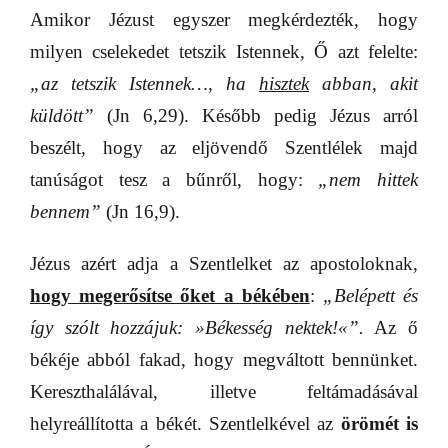
Amikor Jézust egyszer megkérdezték, hogy
milyen cselekedet tetszik Istennek, Ő azt felelte:
„az tetszik Istennek…, ha
hisztek
abban, akit
küldött”
(Jn 6,29). Később pedig Jézus arról
beszélt, hogy az eljövendő Szentlélek majd
tanúságot tesz a bűnről, hogy:
„nem hittek
bennem”
(Jn 16,9).
Jézus azért adja a Szentlelket az apostoloknak,
hogy megerősítse őket a békében
:
„Belépett és
így szólt hozzájuk:
»
Békesség nektek!
«
”.
Az ő
békéje abból fakad, hogy megváltott bennünket.
Kereszthalálával, illetve feltámadásával
helyreállította a békét. Szentlelkével az
örömét is