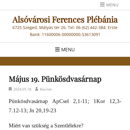
Skip
MENU
to
Alsóvárosi Ferences Plébánia
content
6725 Szeged, Mátyás tér 26. Tel: 06 (62) 442-384; Erste
Bank: 11600006-00000000-53613091
MENU
Május 19. Pünkösdvasárnap
Posted
Author
2024.05.18.
Kázmér
on
Pünkösdvasárnap
ApCsel 2,1-11; 1Kor 12,3-
7.12-13; Jn 20,19-23
Miért van szükség a Szentlélekre?