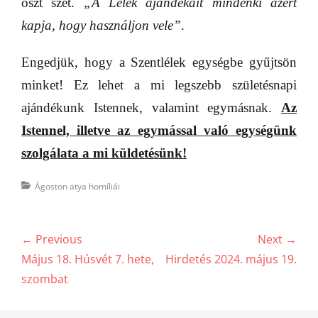
oszt szét.
„A Lélek ajándékait mindenki azért
kapja, hogy használjon vele”
.
Engedjük, hogy a Szentlélek egységbe gyűjtsön
minket! Ez lehet a mi legszebb születésnapi
ajándékunk Istennek, valamint egymásnak.
Az
Istennel, illetve az egymással való egységünk
szolgálata a mi küldetésünk!
Categories
Ágoston atya homíliái
Bejegyzés
← Previous
Next →
navigáció
Previous
Next
Május 18. Húsvét 7. hete,
Hirdetés 2024. május 19.
post:
post:
szombat