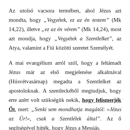
Az utolsó vacsora termében, ahol Jézus azt
mondta, hogy
„Vegyétek, ez az én testem”
(Mk
14,22), illetve
„ez az én vérem”
(Mk 14,24), most
azt mondja, hogy
„Vegyétek a Szentlelket”
, az
Atya, valamint a Fiú közötti szeretet Személyét.
A mai evangélium arról szól, hogy a feltámadt
Jézus már az első megjelenése alkalmával
(Húsvétvasárnap) megadta a Szentlelket az
apostoloknak. A szentleckéből megtudjuk, hogy
erre azért volt szükségük nekik,
hogy felismerjék
Őt
, mert:
„Senki sem mondhatja magától:
»
Jézus
az Úr!
«
, csak a Szentlélek által”.
Az ő
segítségével hitték, hogy Jézus a Messiás.