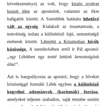
következménye) az volt, hogy
közös nyelvet
hozott létre
az apostolok, valamint az őket
hallgatók között. A Szentlélek hatására
lehetővé
vált az egység
. Kialakult az összetartozás, a
testvériség tudata a különböző fajú, nemzetiségű
emberek között.
Létrejött a Krisztusban
hívők
közössége
.
A szentleckében erről ír Pál apostol:
„egy Lélekben egy testté lettünk keresztségünk
által”
.
Azt is hangsúlyozza az apostol, hogy a híveket
közösséggé formáló Lélek egyben
a különböző
kegyelmi adományok (karizmák) forrása
,
amelyeket teljesen szabadon, saját tetszése szerint