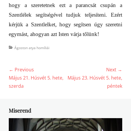
hogy a szeretetnek ezt a parancsát
csupán a
Szentlélek segítségével tudjuk teljesíteni. Ezért
kérjük a Szentlelket, hogy segítsen úgy szeretni
egymást, ahogyan azt Isten várja tőlünk!
Categories
Ágoston atya homíliái
Bejegyzés
← Previous
Next →
navigáció
Previous
Next
Május 21. Húsvét 5. hete,
Május 23. Húsvét 5. hete,
post:
post:
szerda
péntek
Miserend