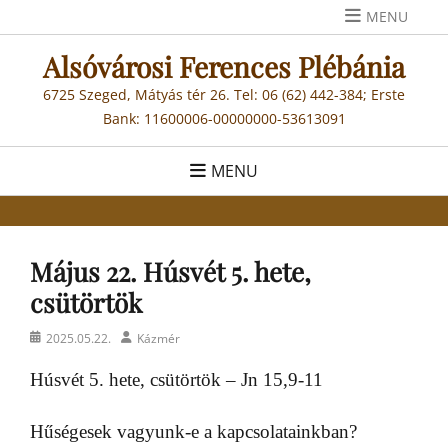
Skip
MENU
to
Alsóvárosi Ferences Plébánia
content
6725 Szeged, Mátyás tér 26. Tel: 06 (62) 442-384; Erste
Bank: 11600006-00000000-53613091
MENU
Május 22. Húsvét 5. hete,
csütörtök
Posted
Author
2025.05.22.
Kázmér
on
Húsvét 5. hete, csütörtök – Jn 15,9-11
Hűségesek vagyunk-e a kapcsolatainkban?