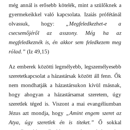
még annál is erősebb kötelék, mint a szülőknek a
gyermekeikkel való kapcsolata. Izaiás prófétánál
olvassuk, hogy:
„Megfeledkezhet-e a
csecsemőjéről az asszony. Még ha az
megfeledkeznék is, én akkor sem feledkezem meg
rólad.”
(Iz 49,15)
Az emberek közötti legmélyebb, legszemélyesebb
szeretetkapcsolat a házastársak között áll fenn. Ők
nem mondhatják a házastársukon kívül másnak,
hogy ahogyan a házastársamat szeretem, úgy
szeretlek téged is. Viszont a mai evangéliumban
Jézus azt mondja, hogy
„Amint engem szeret az
Atya, úgy szeretlek én is titeket.”
Ő sokkal