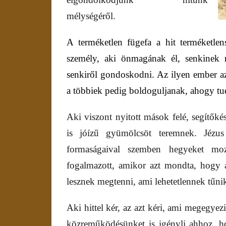
mélységéről.
A terméketlen fügefa a hit terméketlen
személy, aki önmagának él, senkinek 
senkiről gondoskodni. Az ilyen ember az
a többiek pedig boldoguljanak, ahogy tu
Aki viszont nyitott mások felé, segítők
is jóízű gyümölcsöt teremnek. Jézus 
formaságaival szemben hegyeket mo
fogalmazott, amikor azt mondta, hogy a
lesznek megtenni, ami lehetetlennek tűni
Aki hittel kér, az azt kéri, ami megegyezi
közreműködésünket is igényli ahhoz, h