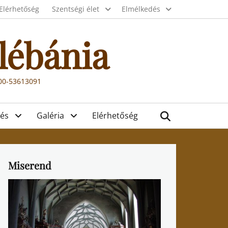
Elérhetőség
Szentségi élet
Elmélkedés
lébánia
000-53613091
Search
és
Galéria
Elérhetőség
Miserend