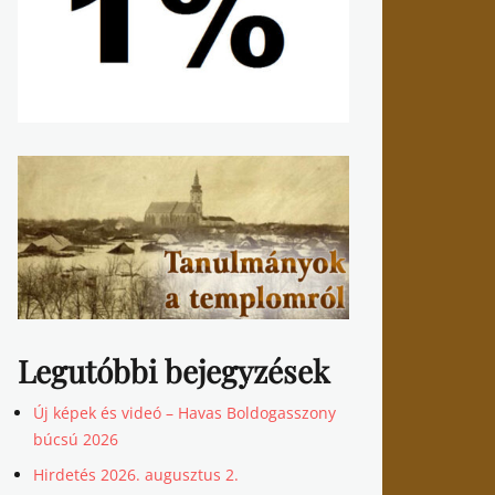
Legutóbbi bejegyzések
Új képek és videó – Havas Boldogasszony
búcsú 2026
Hirdetés 2026. augusztus 2.