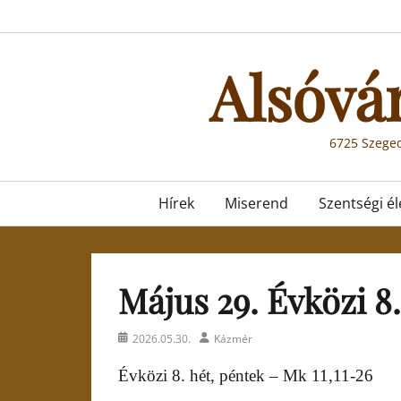
Skip
to
content
Alsóvá
6725 Szeged
Primary
Hírek
Miserend
Szentségi él
menu
Május 29. Évközi 8.
Posted
Author
2026.05.30.
Kázmér
on
Évközi 8. hét, péntek – Mk 11,11-26