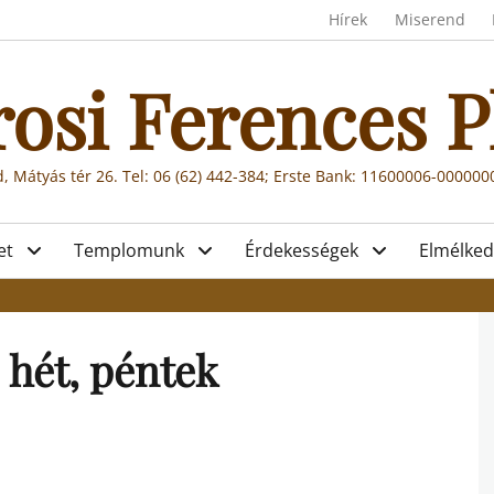
Header menu
Hírek
Miserend
rosi Ferences P
, Mátyás tér 26. Tel: 06 (62) 442-384; Erste Bank: 11600006-00000
et
Templomunk
Érdekességek
Elmélked
 hét, péntek