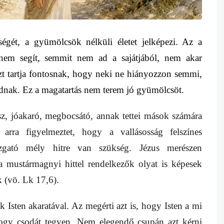
ségét, a gyümölcsök nélküli életet jelképezi. Az a
nem segít, semmit nem ad a sajátjából, nem akar
t tartja fontosnak, hogy neki ne hiányozzon semmi,
dnak. Ez a magatartás nem terem jó gyümölcsöt.
ész, jóakaró, megbocsátó, annak tettei mások számára
arra figyelmeztet, hogy a vallásosság felszínes
zgató mély hitre van szükség. Jézus merészen
 mustármagnyi hittel rendelkezők olyat is képesek
k (vö. Lk 17,6).
k Isten akaratával. Az megérti azt is, hogy Isten a mi
ogy csodát tegyen. Nem elegendő csupán azt kérni