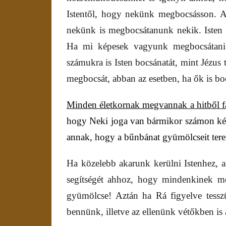
Istentől, hogy nekünk megbocsásson. 
nekünk is megbocsátanunk nekik. Isten
Ha mi képesek vagyunk megbocsátani a
számukra is Isten bocsánatát, mint Jézus t
megbocsát, abban az esetben, ha ők is bo
Minden életkornak megvannak a hitből 
hogy Neki joga van bármikor számon kérni
annak, hogy a bűnbánat gyümölcseit ter
Ha közelebb akarunk kerülni Istenhez, a
segítségét ahhoz, hogy mindenkinek m
gyümölcse! Aztán ha Rá figyelve tessz
bennünk, illetve az ellenünk vétőkben is