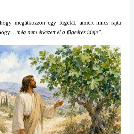
 hogy megátkozzon egy fügefát, amiért nincs rajta
 hogy:
„még nem érkezett el a fügeérés ideje”
.