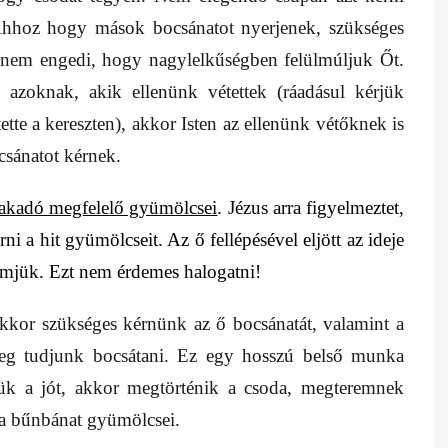
Ahhoz hogy mások bocsánatot nyerjenek, szükséges
 nem engedi, hogy nagylelkűségben felülmúljuk Őt.
zoknak, akik ellenünk vétettek (ráadásul kérjük
ette a kereszten), akkor Isten az ellenünk vétőknek is
csánatot kérnek.
fakadó megfelelő gyümölcsei
. Jézus arra figyelmeztet,
 a hit gyümölcseit. Az ő fellépésével eljött az ideje
emjük. Ezt nem érdemes halogatni!
kkor szükséges kérnünk az ő bocsánatát, valamint a
eg tudjunk bocsátani. Ez egy hosszú belső munka
ük a jót, akkor megtörténik a csoda, megteremnek
 a bűnbánat gyümölcsei.