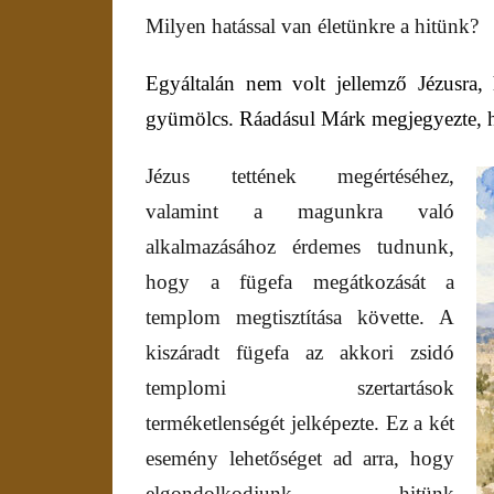
Milyen hatással van életünkre a hitünk?
Egyáltalán nem volt jellemző Jézusra,
gyümölcs. Ráadásul Márk megjegyezte,
Jézus tettének megértéséhez,
valamint a magunkra való
alkalmazásához érdemes tudnunk,
hogy a fügefa megátkozását a
templom megtisztítása követte. A
kiszáradt fügefa az akkori zsidó
templomi szertartások
terméketlenségét jelképezte. Ez a két
esemény lehetőséget ad arra, hogy
elgondolkodjunk hitünk