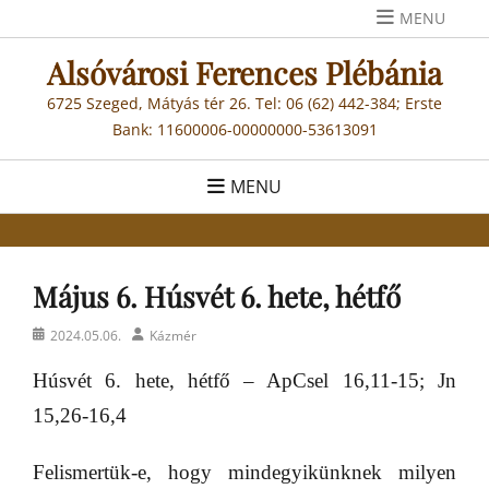
Skip
MENU
to
Alsóvárosi Ferences Plébánia
content
6725 Szeged, Mátyás tér 26. Tel: 06 (62) 442-384; Erste
Bank: 11600006-00000000-53613091
MENU
Május 6. Húsvét 6. hete, hétfő
Posted
Author
2024.05.06.
Kázmér
on
Húsvét 6. hete, hétfő – ApCsel 16,11-15; Jn
15,26-16,4
Felismertük-e, hogy mindegyikünknek milyen