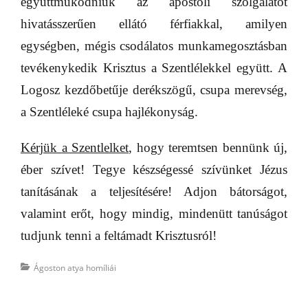
együttműködniük az apostoli szolgálatot
hivatásszerűen ellátó férfiakkal, amilyen
egységben, mégis csodálatos
munkamegosztásban
tevékenykedik Krisztus a Szentlélekkel együtt. A
Logosz kezdőbetűje derékszögű, csupa merevség,
a Szentléleké csupa hajlékonyság.
Kérjük a Szentlelket
, hogy teremtsen bennünk új,
éber szívet! Tegye készségessé szívünket Jézus
tanításának a teljesítésére! Adjon bátorságot,
valamint erőt, hogy mindig, mindenütt tanúságot
tudjunk tenni a feltámadt Krisztusról!
Categories
Ágoston atya homíliái