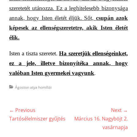
szeretetét utánozza. Ez a leghitelesebb bizonysága
annak, hogy Isten életét éljük. Sőt,
csupán azok
képesek az ellenségszeretetre, akik Isten
életét
élik.
Isten a tiszta szeretet.
Ha szeretjük ellenségeinket,
ez a jele, illetve bizonyítéka annak, hogy
valóban Isten gyermekei vagyunk
.
Categories
Ágoston atya homíliái
Bejegyzés
← Previous
Next →
navigáció
Previous
Next
Tartósélelmiszer gyűjtés
Március 16. Nagyböjt 2.
post:
post:
vasárnapja