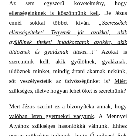
Az sem egyszerű követelmény, hogy
ellenségeinknek is köszönnünk kell
. De Jézus
ennél
sokkal többet kíván.
„Szeressétek
ellenségeiteket! Tegyetek jót azokkal, akik
gyűlölnek titeket! Imádkozzatok azokért, akik
üldöznek és gyaláznak titeket…!
”
Azokat is
szeretnünk
kell
, akik gyűlölnek, gyaláznak,
üldöznek minket, mindig ártani akarnak nekünk,
sőt veszélyeztetik az üdvösségünket is?
Miért
szükséges, illetve hogyan lehet őket is szeretnünk?
Mert Jézus szerint
ez a bizonyítéka annak, hogy
valóban Isten gyermekei vagyunk
. A Mennyei
Atyához szükséges hasonlókká válnunk. Ehhez
persze szükséges tudnunk, hogy Ő milyen! Sok