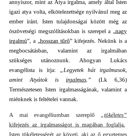
annyiszor, mint az Atya irgalma, amely által Isten
igazi atya volta, elkötelezettsége nyilvánul meg az
ember iránt. Isten tulajdonságai között még az
ószövetségi megszólításokban is szerepel a
„
nagy
irgalmú
”, a
„
hosszan tűrő
” kifejezés
. Nekünk is a
megbocsátásban, valamint az irgalmában
szükséges utánoznunk. Ahogyan Lukács
evangélista is írja:
„Legyetek hát irgalmasok,
amint Atyátok is
irgalmas
.”
(Lk 6,36)
Természetesen Isten irgalmasságának, valamint a
miénknek is feltételei vannak.
A mai evangéliumban szereplő
„
tökéletes”
kifejezés az
irgalmasságot
is magában foglalja.
Isten tökéletességét az követi, aki az ő egyetemes