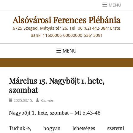
Skip
MENU
to
Alsóvárosi Ferences Plébánia
content
6725 Szeged, Mátyás tér 26. Tel: 06 (62) 442-384; Erste
Bank: 11600006-00000000-53613091
MENU
Március 15. Nagyböjt 1. hete,
szombat
Posted
Author
2025.03.15.
Kázmér
on
Nagyböjt 1. hete, szombat – Mt 5,43-48
Tudjuk-e, hogyan lehetséges szeretni