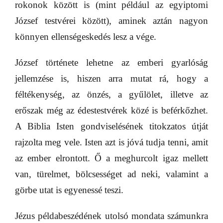
rokonok között is (mint például az egyiptomi
József testvérei között), aminek aztán nagyon
könnyen ellenségeskedés lesz a vége.
József története lehetne az emberi gyarlóság
jellemzése is, hiszen arra mutat rá, hogy a
féltékenység, az önzés, a gyűlölet, illetve az
erőszak még az édestestvérek közé is beférkőzhet.
A Biblia Isten gondviselésének titokzatos útját
rajzolta meg vele. Isten azt is jóvá tudja tenni, amit
az ember elrontott. Ő a meghurcolt igaz mellett
van, türelmet, bölcsességet ad neki, valamint a
görbe utat is egyenessé teszi.
Jézus példabeszédének utolsó mondata számunkra