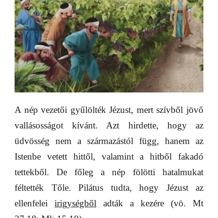
A nép vezetői gyűlölték Jézust, mert szívből jövő
vallásosságot kívánt. Azt hirdette, hogy az
üdvösség nem a származástól függ, hanem az
Istenbe vetett hittől, valamint a hitből fakadó
tettekből. De főleg a nép fölötti hatalmukat
féltették Tőle. Pilátus tudta, hogy Jézust az
ellenfelei
irigységből
adták a kezére (vö. Mt