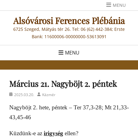
Skip
MENU
to
Alsóvárosi Ferences Plébánia
content
6725 Szeged, Mátyás tér 26. Tel: 06 (62) 442-384; Erste
Bank: 11600006-00000000-53613091
MENU
Március 21. Nagyböjt 2. péntek
Posted
Author
2025.03.20.
Kázmér
on
Nagyböjt 2. hete, péntek – Ter 37,3-28; Mt 21,33-
43,45-46
Küzdünk-e az
irigység
ellen?