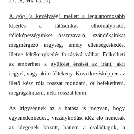
27,18; Mk 15,10).
A gőg (a kevélység) mellett a legalattomosabb
kísértés
a látásunkat elhomályosító,
ítélőképességünket összezavaró, szándékainkat
megmérgező
irigység
, amely ellenségeskedés,
illetve féltékenykedés forrásává válhat. Felkelheti
az emberben a
gyűlölet érzését az iránt, akit
irigyel, vagy akire féltékeny
. Következésképpen az
illető kész róla rosszat mondani, őt befeketíteni,
megrágalmazni, neki rosszat tenni.
Az irigységnek az a hatása is megvan, hogy
egyenetlenkedést, viszálykodást idéz elő nemcsak
az idegenek között, hanem a családtagok, a