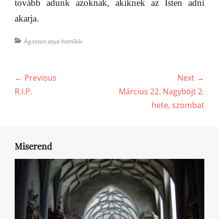
tovább adunk azoknak, akiknek az Isten adni
akarja.
Categories
Ágoston atya homíliái
Bejegyzés
← Previous
Next →
navigáció
Previous
Next
R.I.P.
Március 22. Nagyböjt 2.
post:
post:
hete, szombat
Miserend