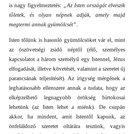
is nagy figyelmeztetés:
„Az Isten országát elveszik
tőletek, és olyan népnek adják, amely majd
megtermi annak gyümölcsét”
.
Isten tőlünk is hasonló gyümölcsöket vár el, mint
az ószövetségi zsidó néptől (élő, személyes
kapcsolatot a három személyű egy Istennel, Jézus
elfogadását, illetve követését, valamint a szeretet új
parancsának teljesítését). Az irigység mérgének a
leghatásosabb ellenszere annak a tudata, hogy az
elképzelhető legnagyobb örökség birtokosai
lehetünk (az Isten lehet a miénk). De csupán
akkor, ha mindent, amit Istentől kapunk, az
önfeláldozó szeretet oltárára teszünk, vagyis