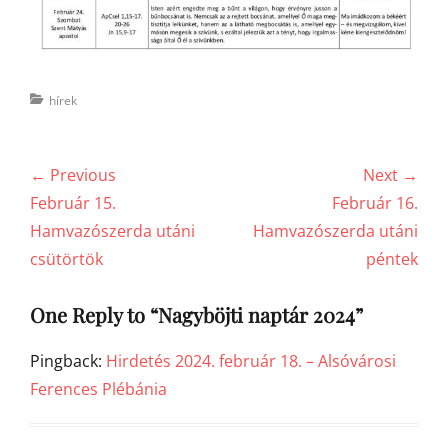
Categories
hírek
Bejegyzés
← Previous
Next →
navigáció
Previous
Next
Február 15.
Február 16.
post:
post:
Hamvazószerda utáni
Hamvazószerda utáni
csütörtök
péntek
One Reply to “Nagyböjti naptár 2024”
Pingback:
Hirdetés 2024. február 18. – Alsóvárosi
Ferences Plébánia