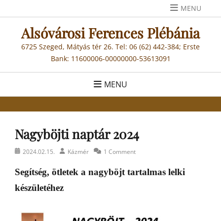
Skip
MENU
to
Alsóvárosi Ferences Plébánia
content
6725 Szeged, Mátyás tér 26. Tel: 06 (62) 442-384; Erste
Bank: 11600006-00000000-53613091
MENU
Nagyböjti naptár 2024
Posted
Author
2024.02.15.
Kázmér
1 Comment
on
Segítség, ötletek a nagyböjt tartalmas lelki
készületéhez