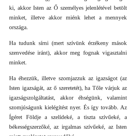
ki, akkor Isten az Ő személyes jelenlétével betölt
minket, illetve akkor miénk lehet a mennyek
országa.
Ha tudunk sírni (mert szívünk érzékeny mások
szenvedése iránt), akkor meg fognak vigasztalni
minket.
Ha éhezzük, illetve szomjazzuk az igazságot (az
Isten igazságát, az ő szeretetét), ha Tőle várjuk az
igazságszolgáltatást, akkor éhségünk, valamint
szomjúságunk kielégítést nyer. És így tovább. Az
Ígéret Földje a szelídeké, a tiszta szívűeké, a
békességszerzőké, az irgalmas szívűeké, az Isten