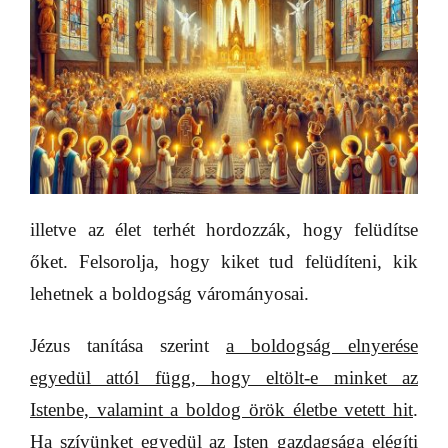
illetve az élet terhét hordozzák, hogy felüdítse
őket. Felsorolja, hogy kiket tud felüdíteni, kik
lehetnek a boldogság várományosai.
Jézus tanítása szerint
a boldogság elnyerése
egyedül attól függ, hogy eltölt-e minket az
Istenbe, valamint a boldog örök életbe vetett hit
.
Ha szívünket egyedül az Isten gazdagsága elégíti