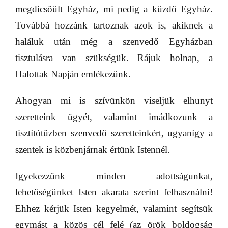
megdicsőült Egyház, mi pedig a küzdő Egyház.
Továbbá hozzánk tartoznak azok is, akiknek a
haláluk után még a szenvedő Egyházban
tisztulásra van szükségük. Rájuk holnap, a
Halottak Napján emlékezünk.
Ahogyan mi is szívünkön viseljük elhunyt
szeretteink ügyét, valamint imádkozunk a
tisztítótűzben szenvedő szeretteinkért, ugyanígy a
szentek is közbenjárnak értünk Istennél.
Igyekezzünk minden adottságunkat,
lehetőségünket Isten akarata szerint felhasználni!
Ehhez kérjük Isten kegyelmét, valamint segítsük
egymást a közös cél felé (az örök boldogság