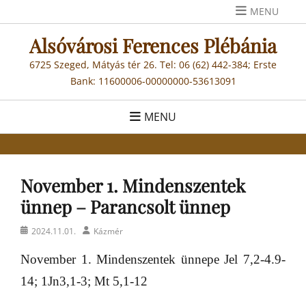
Skip
MENU
to
Alsóvárosi Ferences Plébánia
content
6725 Szeged, Mátyás tér 26. Tel: 06 (62) 442-384; Erste
Bank: 11600006-00000000-53613091
MENU
November 1. Mindenszentek
ünnep – Parancsolt ünnep
Posted
Author
2024.11.01.
Kázmér
on
November 1. Mindenszentek ünnepe
Jel 7,2-4.9-
14; 1Jn3,1-3; Mt 5,1-12