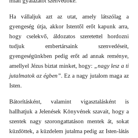
miatt gyalázatot szenvedőké.
Ha vállaljuk azt az utat, amely látszólag a
gyengeség útja, akkor Istentől erőt kapunk arra,
hogy cselekvő, áldozatos szeretettel hordozni
tudjuk embertársaink szenvedéseit,
gyengeségünkben pedig erőt ad annak reménye,
amellyel Jézus biztat minket, hogy:
„nagy lesz a ti
jutalmatok az égben”
. Ez a nagy jutalom maga az
Isten.
Bátorításként, valamint vigasztalásként is
hallhatjuk a Jelenések Könyvének szavait, hogy a
szentek nagy szorongattatáson mentek át, sokat
küzdöttek, a küzdelem jutalma pedig az Isten-látás