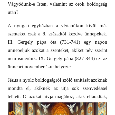
Vágyódunk-e Isten, valamint az örök boldogság
után?
A nyugati egyházban a vértanúkon kívül más
szenteket csak a 8. századtól kezdve ünnepeltek.
III. Gergely pápa óta (731-741) egy napon
ünnepeljük azokat a szenteket, akiket név szerint
nem ismerünk. IX. Gergely pápa (827-844) ezt az
ünnepet november 1-re helyezte.
Jézus a nyolc boldogságról szóló tanítását azoknak
mondta el, akiknek az útja sok szenvedéssel
telített. Ő azokat hívja
magához, akik elfáradtak,