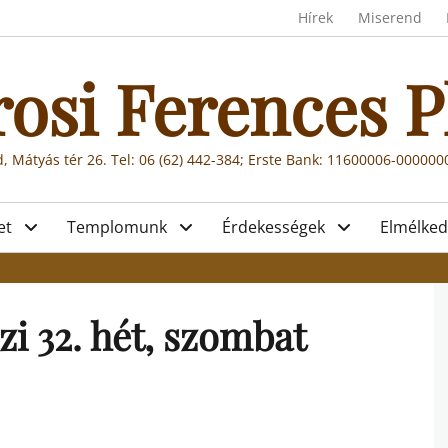
Header menu
Hírek
Miserend
rosi Ferences P
, Mátyás tér 26. Tel: 06 (62) 442-384; Erste Bank: 11600006-00000
et
Templomunk
Érdekességek
Elmélked
i 32. hét, szombat