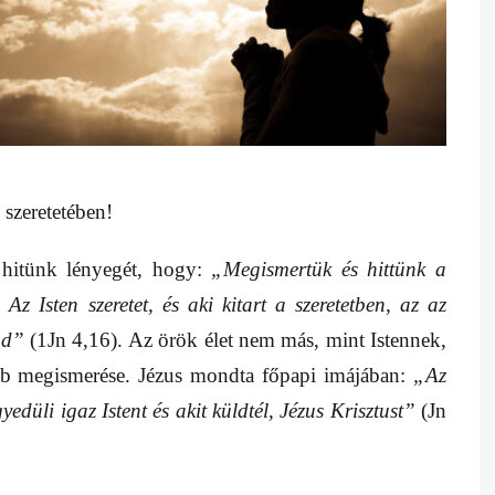
 szeretetében!
 hitünk lényegét, hogy:
„Megismertük és hittünk a
 Az Isten szeretet, és aki kitart a szeretetben, az az
ad”
(1Jn 4,16). Az örök élet nem más, mint Istennek,
sebb megismerése. Jézus mondta főpapi imájában:
„Az
yedüli igaz Istent és akit küldtél, Jézus Krisztust”
(Jn