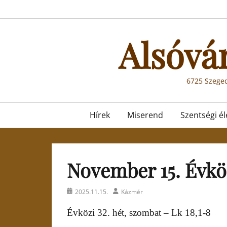
Skip
to
content
Alsóvá
6725 Szeged
Primary
Hírek
Miserend
Szentségi él
menu
November 15. Évköz
Posted
Author
2025.11.15.
Kázmér
on
Évközi 32. hét, szombat – Lk 18,1-8