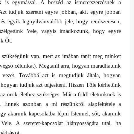
k is egymással. A beszéd az ismeretszerzésnek a
zt tudjuk szeretni egyre jobban, akit egyre jobban
és egyik legnyilvánvalóbb jele, hogy rendszeresen,
eszélgetünk Vele, vagyis imádkozunk, hogy egyre
ük Őt.
ül szükségünk van, mert az imában tanít meg minket
t végső célunkat). Megtanít arra, hogyan maradhatunk
 vezet. Továbbá azt is megtudjuk általa, hogyan
hogyan tudjuk azt teljesíteni. Hiszen Tőle kérhetünk
az örök élethez szükséges. Már a földi életünknek is
. Ennek azonban a mi részünkről alapfeltétele a
y akarunk kapcsolatba lépni Istennel, sőt, akarunk
Vele. A szeretet-kapcsolat hiányosságára utal, ha
mádságot.