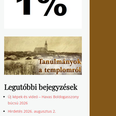
Legutóbbi bejegyzések
Új képek és videó – Havas Boldogasszony
búcsú 2026
Hirdetés 2026. augusztus 2.