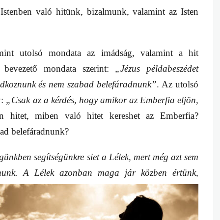
tenben való hitünk, bizalmunk, valamint az Isten
amint utolsó mondata az imádság, valamint a hit
ta bevezető mondata szerint:
„Jézus példabeszédet
mádkoznunk és nem szabad belefáradnunk”
. Az utolsó
y:
„Csak az a kérdés, hogy amikor az Emberfia eljön,
n hitet, miben való hitet kereshet az Emberfia?
ad belefáradnunk?
ünkben segítségünkre siet a Lélek, mert még azt sem
znunk.
A Lélek azonban maga jár közben értünk,