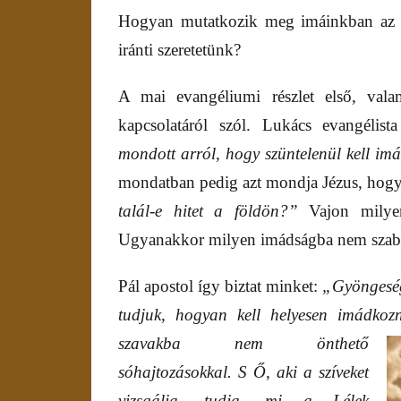
Hogyan mutatkozik meg imáinkban az Is
iránti szeretetünk?
A mai evangéliumi részlet első, val
kapcsolatáról szól. Lukács evangélis
mondott arról, hogy szüntelenül kell i
mondatban pedig azt mondja Jézus, hog
talál-e hitet a földön?”
Vajon milye
Ugyanakkor milyen imádságba nem szab
Pál apostol így biztat minket:
„Gyöngeség
tudjuk, hogyan kell helyesen imádko
szavakba nem önthető
sóhajtozásokkal. S Ő, aki a szíveket
vizsgálja, tudja, mi a Lélek