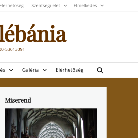
Elérhetőség
Szentségi élet
Elmélkedés
lébánia
000-53613091
Search
és
Galéria
Elérhetőség
Miserend