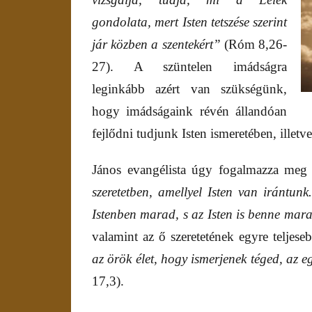
gondolata, mert Isten tetszése szerint
jár közben a szentekért”
(Róm 8,26-
27). A szüntelen imádságra
leginkább azért van szükségünk,
hogy imádságaink révén állandóan
fejlődni tudjunk Isten ismeretében, illetve
János evangélista úgy fogalmazza meg
szeretetben, amellyel Isten van irántunk.
Istenben marad, s az Isten is benne mar
valamint az ő szeretetének egyre telje
az örök élet, hogy ismerjenek téged, az eg
17,3).