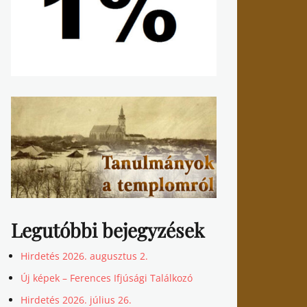
Legutóbbi bejegyzések
Hirdetés 2026. augusztus 2.
Új képek – Ferences Ifjúsági Találkozó
Hirdetés 2026. július 26.