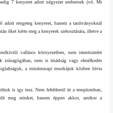
pedig 7 kenyeret adott négyezer embernek (vö. Mt
l adott
rengeteg kenyeret, hanem a tanítványoknál
án őket kérte meg a kenyerek szétosztására, illetve a
dkívüli vallásos környezetben, nem istentisztelet
k zsinagógában, nem is imádság vagy elmélkedés
foglaltságuk, a mindennapi munkájuk közben hívta
elünk is így tesz. Nem feltétlenül itt a templomban,
ólít meg minket, hanem éppen akkor, amikor a