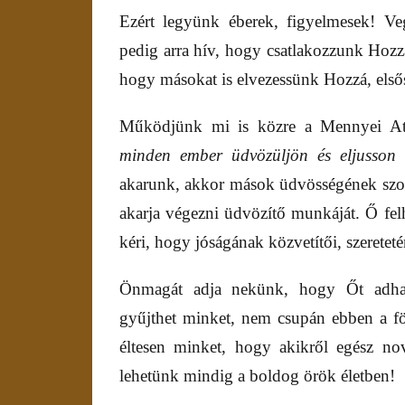
Ezért legyünk éberek, figyelmesek! Ve
pedig arra hív, hogy csatlakozzunk Hozzá
hogy másokat is elvezessünk Hozzá, elsős
Működjünk mi is közre a Mennyei Aty
minden ember üdvözüljön és eljusson 
akarunk, akkor mások üdvösségének szolg
akarja végezni üdvözítő munkáját. Ő fel
kéri, hogy jóságának közvetítői, szerete
Önmagát adja nekünk, hogy Őt adhas
gyűjthet minket, nem csupán ebben a fö
éltesen minket, hogy akikről egész n
lehetünk mindig a boldog örök életben!