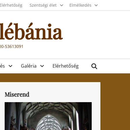
Elérhetőség
Szentségi élet
Elmélkedés
lébánia
000-53613091
Search
és
Galéria
Elérhetőség
Miserend