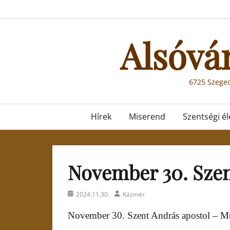
Skip
to
content
Alsóvá
6725 Szeged
Primary
Hírek
Miserend
Szentségi él
menu
November 30. Szen
Posted
Author
2024.11.30.
Kázmér
on
November 30. Szent András apostol – M