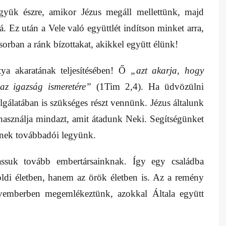
gyük észre, amikor Jézus megáll mellettünk, majd
. Ez után a Vele való együttlét indítson minket arra,
orban a ránk bízottakat, akikkel együtt élünk!
a akaratának teljesítésében! Ő
„azt akarja, hogy
az igazság ismeretére”
(1Tim 2,4). Ha üdvözülni
álatában is szükséges részt vennünk. Jézus általunk
használja mindazt, amit átadunk Neki. Segítségünket
tének továbbadói legyünk.
suk tovább embertársainknak. Így egy családba
ldi életben, hanem az örök életben is. Az a remény
ovemberben megemlékeztünk, azokkal Általa együtt