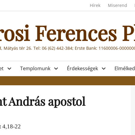
Header menu
Hírek
Miserend
rosi Ferences P
, Mátyás tér 26. Tel: 06 (62) 442-384; Erste Bank: 11600006-00000
et
Templomunk
Érdekességek
Elmélked
t András apostol
t 4,18-22