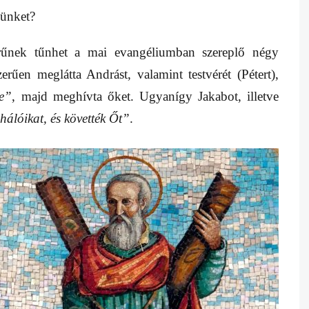
sünket?
zerűnek tűnhet a mai evangéliumban szereplő négy
erűen meglátta Andrást, valamint testvérét (Pétert),
be”
, majd meghívta őket. Ugyanígy Jakabot, illetve
hálóikat, és követték Őt”
.