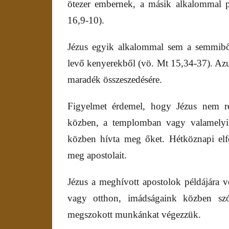
ötezer embernek, a másik alkalommal 
16,9-10).
Jézus egyik alkalommal sem a semmibő
levő kenyerekből (vö. Mt 15,34-37). Azut
maradék összeszedésére.
Figyelmet érdemel, hogy Jézus nem ren
közben, a templomban vagy valamelyi
közben hívta meg őket. Hétköznapi el
meg apostolait.
Jézus a meghívott apostolok példájára v
vagy otthon, imádságaink közben sz
megszokott munkánkat végezzük.