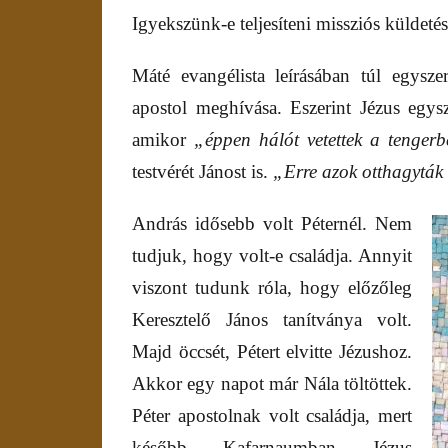
Igyekszünk-e teljesíteni missziós küldeté
Máté evangélista leírásában túl egys
apostol meghívása. Eszerint Jézus egysz
amikor
„éppen hálót vetettek a tenger
testvérét Jánost is.
„Erre azok otthagyták 
András idősebb volt Péternél. Nem
tudjuk, hogy volt-e családja. Annyit
viszont tudunk róla, hogy előzőleg
Keresztelő János tanítványa volt.
Majd öccsét, Pétert elvitte Jézushoz.
Akkor egy napot már Nála töltöttek.
Péter apostolnak volt családja, mert
később Kafarnaumban Jézus