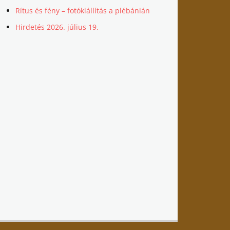
Rítus és fény – fotókiállítás a plébánián
Hirdetés 2026. július 19.