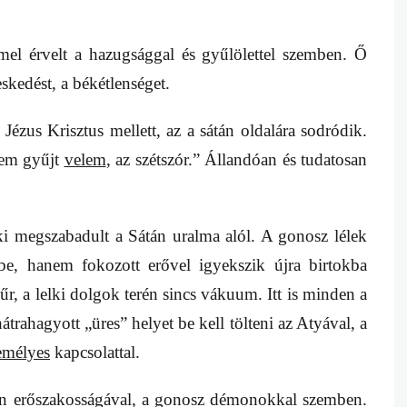
mmel érvelt a hazugsággal és gyűlölettel szemben. Ő
skedést, a békétlenséget.
ézus Krisztus mellett, az a sátán oldalára sodródik.
nem gyűjt
velem
, az szétszór.” Állandóan és tudatosan
ki megszabadult a Sátán uralma alól. A gonosz lélek
e, hanem fokozott erővel igyekszik újra birtokba
r, a lelki dolgok terén sincs vákuum. Itt is minden a
átrahagyott „üres” helyet be kell tölteni az Atyával, a
emélyes
kapcsolattal.
án erőszakosságával, a gonosz démonokkal szemben.