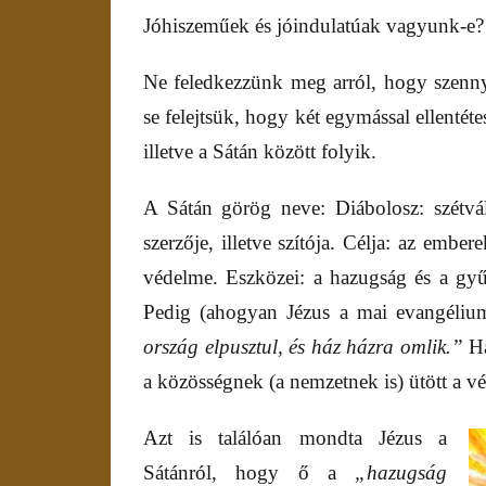
Jóhiszeműek és jóindulatúak vagyunk-e?
Ne feledkezzünk meg arról, hogy szennye
se felejtsük, hogy két egymással ellentét
illetve a Sátán között folyik.
A Sátán görög neve: Diábolosz: szétvál
szerzője, illetve szítója. Célja: az ember
védelme. Eszközei: a hazugság és a gyűl
Pedig (ahogyan Jézus a mai evangéli
ország elpusztul, és ház házra omlik.”
Ha
a közösségnek (a nemzetnek is) ütött a vé
Azt is találóan mondta Jézus a
Sátánról, hogy ő a
„hazugság