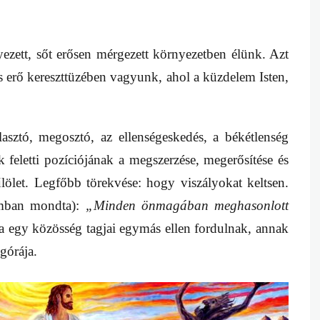
zett, sőt erősen mérgezett környezetben élünk. Azt
es erő kereszttüzében vagyunk, ahol a küzdelem Isten,
asztó, megosztó, az ellenségeskedés, a békétlenség
ek feletti pozíciójának a megszerzése, megerősítése és
ölet. Legfőbb törekvése: hogy viszályokat keltsen.
umban mondta):
„Minden önmagában meghasonlott
 egy közösség tagjai egymás ellen fordulnak, annak
górája.