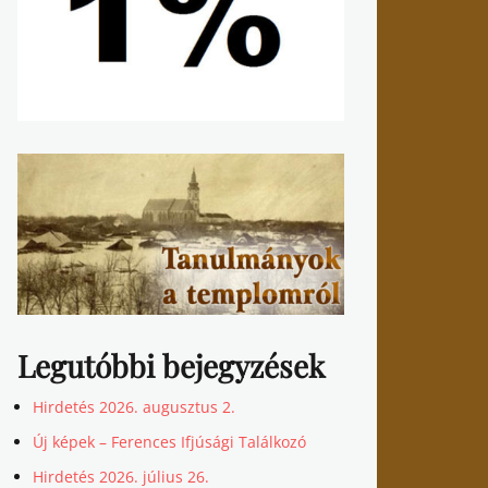
Legutóbbi bejegyzések
Hirdetés 2026. augusztus 2.
Új képek – Ferences Ifjúsági Találkozó
Hirdetés 2026. július 26.