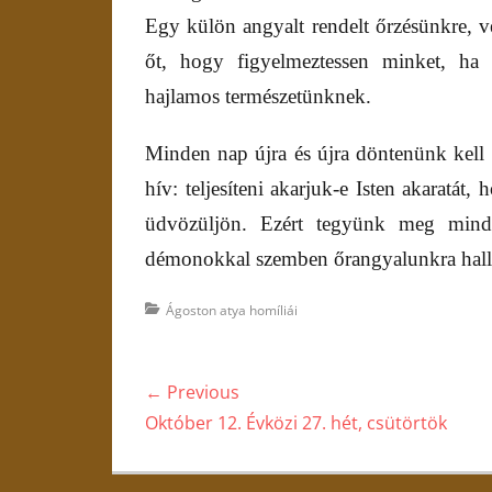
Egy külön angyalt rendelt őrzésünkre, 
őt, hogy figyelmeztessen minket, ha
hajlamos természetünknek.
Minden nap újra és újra döntenünk kell a
hív: teljesíteni akarjuk-e Isten akaratát
üdvözüljön. Ezért tegyünk meg minde
démonokkal szemben őrangyalunkra hall
Categories
Ágoston atya homíliái
Bejegyzés
← Previous
navigáció
Previous
Október 12. Évközi 27. hét, csütörtök
post: