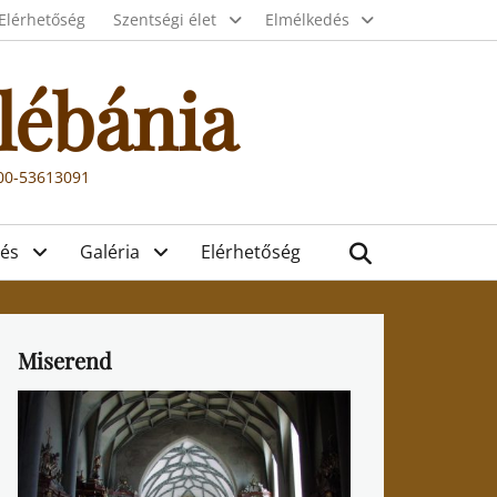
Elérhetőség
Szentségi élet
Elmélkedés
lébánia
000-53613091
Search
és
Galéria
Elérhetőség
Miserend