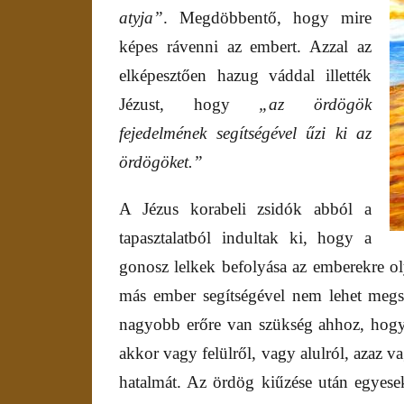
atyja”
. Megdöbbentő, hogy mire
képes rávenni az embert. Azzal az
elképesztően hazug váddal illették
Jézust, hogy
„az ördögök
fejedelmének segítségével űzi ki az
ördögöket.”
A Jézus korabeli zsidók abból a
tapasztalatból indultak ki, hogy a
gonosz lelkek befolyása az emberekre ol
más ember segítségével nem lehet megsz
nagyobb erőre van szükség ahhoz, hogy 
akkor vagy felülről, vagy alulról, azaz vag
hatalmát. Az ördög kiűzése után egyese