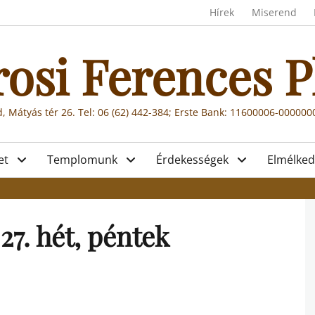
Header menu
Hírek
Miserend
rosi Ferences P
, Mátyás tér 26. Tel: 06 (62) 442-384; Erste Bank: 11600006-00000
et
Templomunk
Érdekességek
Elmélked
27. hét, péntek