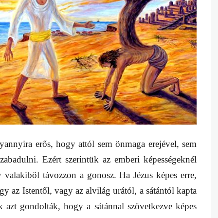
yannyira erős, hogy attól sem önmaga erejével, sem
abadulni. Ezért szerintük az emberi képességeknél
valakiből távozzon a gonosz. Ha Jézus képes erre,
y az Istentől, vagy az alvilág urától, a sátántól kapta
k azt gondolták, hogy a sátánnal szövetkezve képes