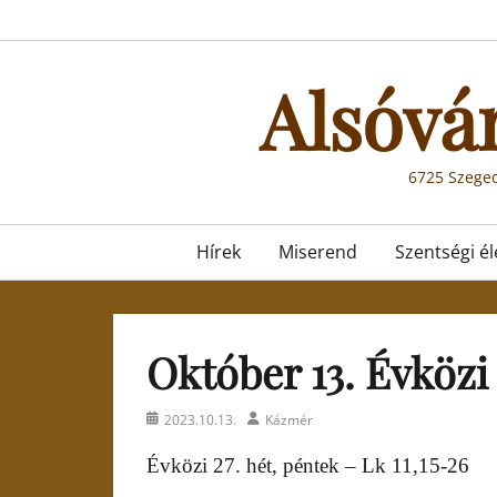
Skip
to
content
Alsóvá
6725 Szeged
Primary
Hírek
Miserend
Szentségi él
menu
Október 13. Évközi 
Posted
Author
2023.10.13.
Kázmér
on
Évközi 27. hét, péntek – Lk 11,15-26