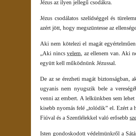
Jézus az ilyen jellegű csodákra.
Jézus csodálatos szelídséggel és türele
azért jött, hogy megszüntesse az ellensége
Aki nem kötelezi el magát egyértelműen J
„Aki nincs
velem
, az ellenem van. Aki 
együtt kell működnünk Jézussal.
De az se érezheti magát biztonságban, a
ugyanis nem nyugszik bele a vereségéb
venni az embert. A lelkünkben sem lehet ű
kisebb nyomás felé „tolódik” el. Ezért a h
Fiúval és a Szentlélekkel való erősebb
sz
Isten gondoskodott védelmünkről a Sát