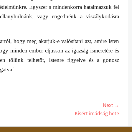
védelmünkre. Egyszer s mindenkorra hatalmazzuk fel
 ellanyhulnánk, vagy engednénk a viszálykodásra
rról, hogy meg akarjuk-e valósítani azt, amire Isten
, hogy minden ember eljusson az igazság ismeretére és
n tőlünk telhetőt, Istenre figyelve és a gonosz
gatva!
Next →
Next
Kísért imádság hete
post: