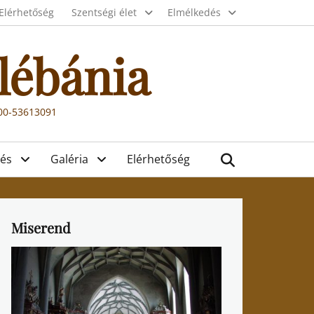
Elérhetőség
Szentségi élet
Elmélkedés
lébánia
000-53613091
Search
és
Galéria
Elérhetőség
Miserend