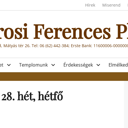
Header menu
Hírek
Miserend
rosi Ferences P
, Mátyás tér 26. Tel: 06 (62) 442-384; Erste Bank: 11600006-00000
et
Templomunk
Érdekességek
Elmélked
28. hét, hétfő