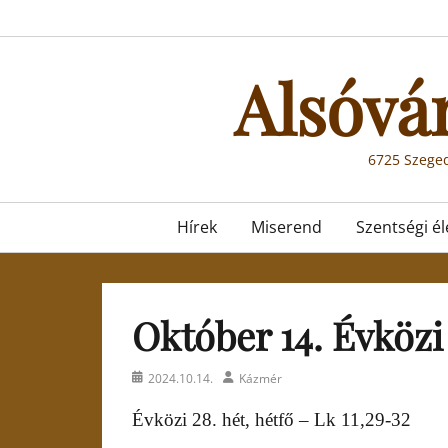
Skip
to
content
Alsóvá
6725 Szeged
Primary
Hírek
Miserend
Szentségi él
menu
Október 14. Évközi 
Posted
Author
2024.10.14.
Kázmér
on
Évközi 28. hét, hétfő – Lk 11,29-32