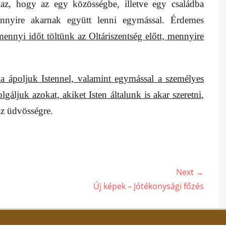
a az, hogy az egy közösségbe, illetve egy családba
ennyire akarnak együtt lenni egymással. Érdemes
mennyi időt töltünk az Oltáriszentség előtt, mennyire
ha ápoljuk Istennel, valamint egymással a személyes
olgáljuk azokat, akiket Isten általunk is akar szeretni
,
az üdvösségre.
Next →
Next
Új képek – Jótékonysági főzés
post: