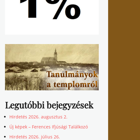
Legutóbbi bejegyzések
Hirdetés 2026. augusztus 2.
Új képek – Ferences Ifjúsági Találkozó
Hirdetés 2026. július 26.