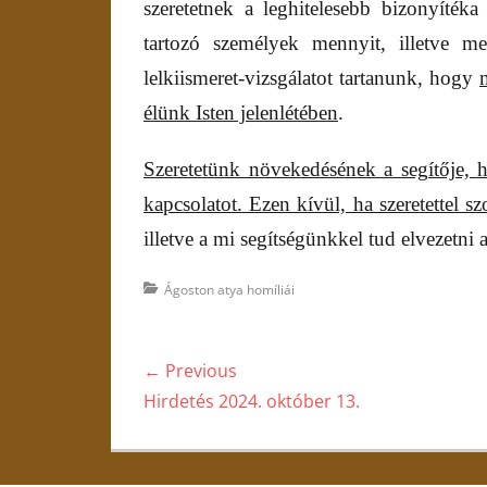
szeretetnek a leghitelesebb bizonyíték
tartozó személyek mennyit, illetve m
lelkiismeret-vizsgálatot tartanunk, hogy
élünk Isten jelenlétében
.
S
zeretetünk növekedésének a segítője, 
kapcsolatot. Ezen kívül, ha szeretettel sz
illetve a mi segítségünkkel tud elvezetni 
Categories
Ágoston atya homíliái
Bejegyzés
← Previous
navigáció
Previous
Hirdetés 2024. október 13.
post: