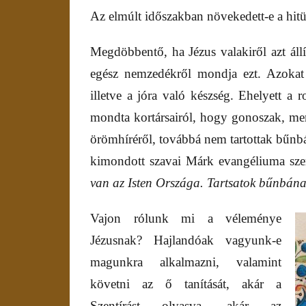
Az elmúlt időszakban növekedett-e a hitü
Megdöbbentő, ha Jézus valakiről azt ál
egész nemzedékről mondja ezt. Azokat 
illetve a jóra való készség. Ehelyett a r
mondta kortársairól, hogy
gonoszak
,
mer
örömhíréről, továbbá nem tartottak bűnb
kimondott szavai Márk evangéliuma szer
van az Isten Országa. Tartsatok bűnbána
Vajon rólunk mi a véleménye
Jézusnak? Hajlandóak vagyunk-e
magunkra alkalmazni, valamint
követni az ő tanítását, akár a
Szentírást olvasva, akár az