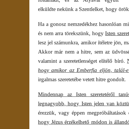
elküldte nekünk a Szentlelket, hogy örök
Ha a gonosz nemzedékhez
hasonlóan mi
és nem arra törekszünk, hogy
Isten szer
lesz jel számunkra, amikor ítéletre jön, ma
Akkor már nem a hitre, sem az üdvösség
valamint a szeretetlenséget elítélő bíró.
hogy amikor az Emberfia eljön, talál-e
irgalmas szeretetébe vetett hitre gondolt.
Mindennap az Isten szeretetéről tan
legnagyobb, hogy Isten jelen van közt
érezzük, vagy éppen megpróbáltatások
hogy Jézus érzékelhető módon is állandó