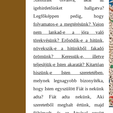
igehirdetőinket hallgatva?
Legfőképpen pedig, hogy
folyamatos-e a megtérésünk? Vajon
nem lankad-e a jóra való
törekvésünk? Erősödik-e a hitünk,
növekszik-e a hitünkből fakadó
örömünk? Keressük-e, illetve
teljesítjük-e Isten akaratát? Kitartóan
hiszünk-e Isten szeretetében
,
melynek legnagyobb bizonyítéka,
hogy Isten egyszülött Fiát is nekünk
adta? Fiát adta nekünk, Aki
szeretetből meghalt értünk, majd
föltámadt, és az Atyával együtt