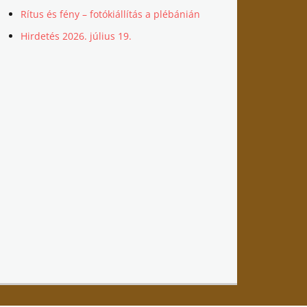
Rítus és fény – fotókiállítás a plébánián
Hirdetés 2026. július 19.