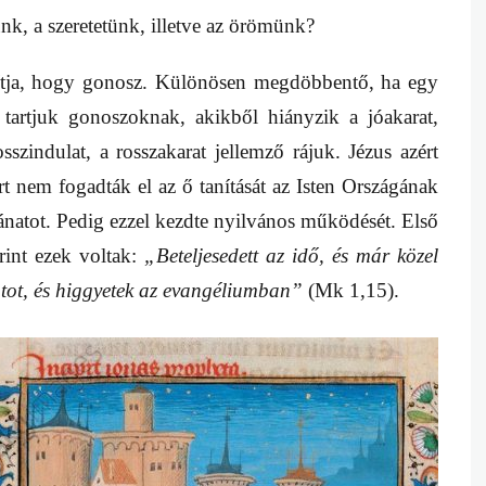
nk, a szeretetünk, illetve az örömünk?
lítja, hogy gonosz. Különösen megdöbbentő, ha egy
tartjuk gonoszoknak, akikből hiányzik a jóakarat,
osszindulat, a rosszakarat jellemző rájuk. Jézus azért
t nem fogadták el az ő tanítását az Isten Országának
ánatot. Pedig ezzel kezdte nyilvános működését. Első
int ezek voltak:
„Beteljesedett az idő, és már közel
tot, és higgyetek az evangéliumban”
(Mk 1,15).