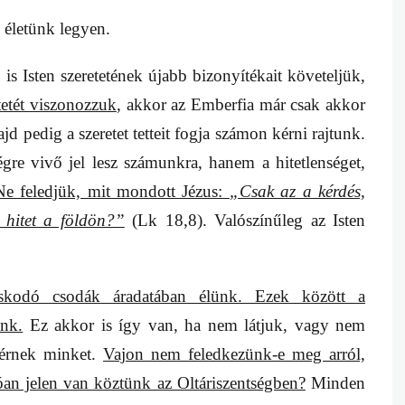
 életünk legyen.
 is
Isten szeretetének újabb bizonyítékait követeljük,
etetét viszonozzuk
, akkor az Emberfia már csak akkor
jd pedig a szeretet tetteit fogja számon kérni rajtunk.
re vivő jel lesz számunkra, hanem a hitetlenséget,
Ne feledjük, mit mondott Jézus:
„Csak az a kérdés,
 hitet a földön?”
(Lk 18,8). Valószínűleg az Isten
úskodó csodák áradatában élünk. Ezek között a
ünk.
Ez akkor is így van, ha nem látjuk, vagy nem
 érnek minket.
Vajon nem feledkezünk-e meg arról,
an jelen van köztünk az Oltáriszentségben?
Minden