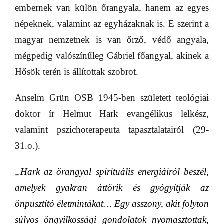
embernek van külön őrangyala, hanem az egyes
népeknek, valamint az egyházaknak is. E szerint a
magyar nemzetnek is van őrző, védő angyala,
mégpedig valószínűleg Gábriel főangyal, akinek a
Hősök terén is állítottak szobrot.
Anselm Grün OSB 1945-ben született teológiai
doktor ír Helmut Hark evangélikus lelkész,
valamint pszichoterapeuta tapasztalatairól (29-
31.o.).
„Hark az őrangyal spirituális energiáiról beszél,
amelyek gyakran áttörik és gyógyítják az
önpusztító életmintákat… Egy asszony, akit folyton
súlyos öngyilkossági gondolatok nyomasztottak,