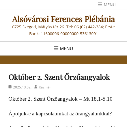
Skip
MENU
to
Alsóvárosi Ferences Plébánia
content
6725 Szeged, Mátyás tér 26. Tel: 06 (62) 442-384; Erste
Bank: 11600006-00000000-53613091
MENU
Október 2. Szent Őrzőangyalok
Posted
Author
2025.10.02.
Kázmér
on
Október 2. Szent Őrzőangyalok – Mt 18,1-5.10
Ápoljuk-e a kapcsolatunkat az őrangyalunkkal?