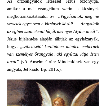
Az őrzőangyalok létezését Jézus bizonyítja,
amikor a mai evangélium szerint a kicsinyek
megbotránkoztatásától óv:
„Vigyázzatok, meg ne
vessetek egyet sem e kicsinyek közül!
…
Angyalaik
az égben szüntelenül látják mennyei Atyám arcát”
.
Jézus kijelentése alapján állítják az egyházatyák,
hogy:
„születésétől kezdődően minden embernek
van személyes őrangyala, aki egyúttal látja Isten
arcát”
(vö. Anselm Grün: Mindenkinek van egy
angyala, Jel kiadó Bp. 2016.).