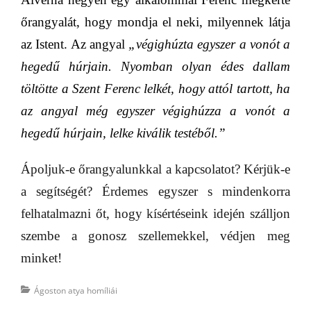
őrangyalát, hogy mondja el neki, milyennek látja
az Istent. Az angyal
„végighúzta egyszer a vonót a
hegedű húrjain. Nyomban olyan édes dallam
töltötte a Szent Ferenc lelkét, hogy attól tartott, ha
az angyal még egyszer végighúzza a vonót a
hegedű húrjain, lelke kiválik testéből.”
Ápoljuk-e őrangyalunkkal a kapcsolatot? Kérjük-e
a segítségét? Érdemes egyszer s mindenkorra
felhatalmazni őt, hogy kísértéseink idején szálljon
szembe a gonosz szellemekkel, védjen meg
minket!
Categories
Ágoston atya homíliái