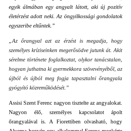
egyik álmában egy angyalt látott, aki új pozitív
életérzést adott neki. Az öngyilkossági gondolatok
egyszeribe eltűntek.”
„Az őrangyal azt az érzést is megadja, hogy
személyes kríziseinken megerősödve jutunk át. Akit
sérelme története foglalkoztat, olykor tanácstalan,
hogyan juthatna ki gyermekkora szövevényéből, az
újból és újból meg fogja tapasztalni őrangyala
gyógyító közreműködését.”
Assisi Szent Ferenc nagyon tisztelte az angyalokat.
Nagyon élő, személyes kapcsolatot ápolt
őrangyalával is. A Fiorettiben olvasható, hogy
Alverna hegyén egy alkalommal Ferenc megkérte