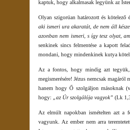
kaptuk, hogy alkalmasak legyünk az Isten 
Olyan szigorúan határozott és kötelező 
aki ismeri ura akaratát, de nem áll késze
azonban nem ismeri, s így tesz olyat, am
senkinek sincs felmentése a kapott felad
mondani, hogy mindenkinek kutya kötel
Az a fontos, hogy mindig azt tegyük, 
megismerésére! Jézus nemcsak magáról mo
hanem hogy Ő szolgáljon másoknak (v
hogy:
„az Úr szolgálója vagyok”
(Lk 1,
Az elmúlt napokban ismételten azt a f
vagyunk. Az ember nem arra teremtetet