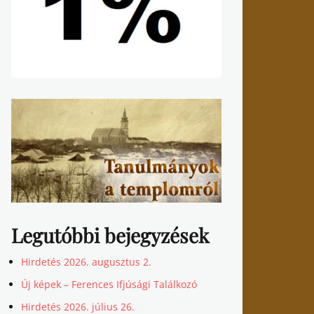
Legutóbbi bejegyzések
Hirdetés 2026. augusztus 2.
Új képek – Ferences Ifjúsági Találkozó
Hirdetés 2026. július 26.