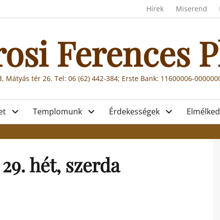
Header menu
Hírek
Miserend
rosi Ferences P
, Mátyás tér 26. Tel: 06 (62) 442-384; Erste Bank: 11600006-00000
et
Templomunk
Érdekességek
Elmélked
29. hét, szerda