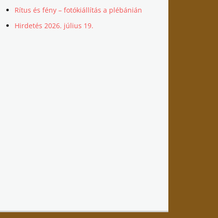
Rítus és fény – fotókiállítás a plébánián
Hirdetés 2026. július 19.