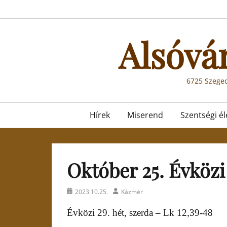
Skip
to
content
Alsóvá
6725 Szeged
Primary
Hírek
Miserend
Szentségi él
menu
Október 25. Évközi 
Posted
Author
2023.10.25.
Kázmér
on
Évközi 29. hét, szerda – Lk 12,39-48