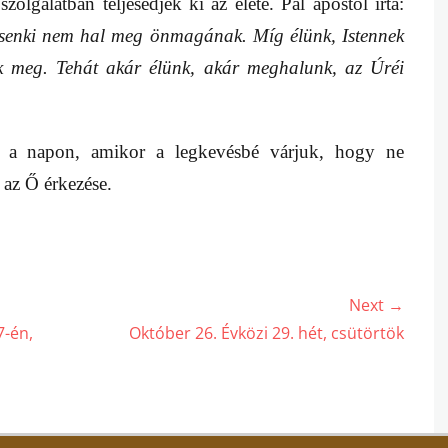
szolgálatban teljesedjék ki az élete. Pál apostol írta:
senki nem hal meg önmagának. Míg élünk, Istennek
k meg. Tehát akár élünk, akár meghalunk, az Úréi
n a napon, amikor a legkevésbé várjuk, hogy ne
az Ő érkezése.
Next →
Next
7-én,
Október 26. Évközi 29. hét, csütörtök
post: