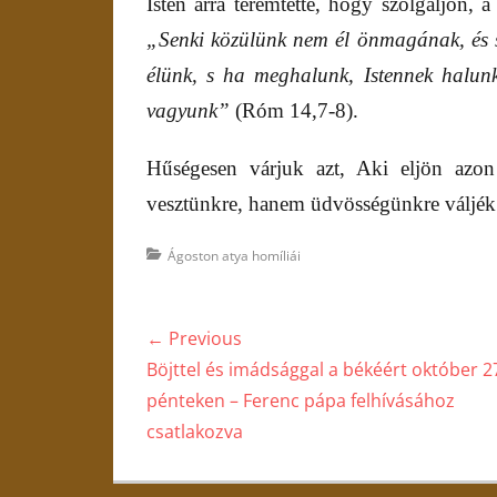
Isten arra teremtette, hogy szolgáljon, a 
„Senki közülünk nem él önmagának, és 
élünk, s ha meghalunk, Istennek halun
vagyunk”
(Róm 14,7-8).
Hűségesen várjuk azt, Aki eljön azo
vesztünkre, hanem üdvösségünkre váljék 
Categories
Ágoston atya homíliái
Bejegyzés
← Previous
navigáció
Previous
Böjttel és imádsággal a békéért október 2
post:
pénteken – Ferenc pápa felhívásához
csatlakozva