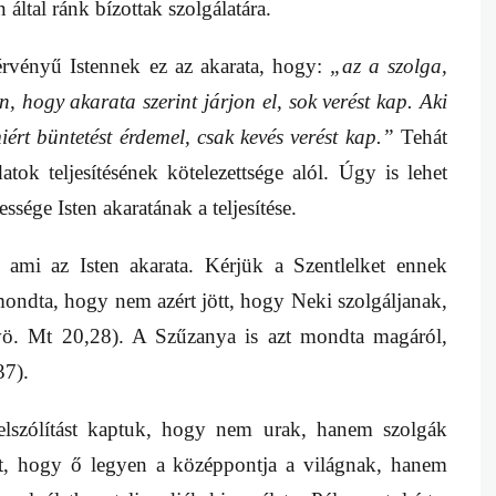
által ránk bízottak szolgálatára.
érvényű Istennek ez az akarata, hogy:
„az a szolga,
n, hogy akarata szerint járjon el, sok verést kap. Aki
iért büntetést érdemel, csak kevés verést kap.”
Tehát
atok teljesítésének kötelezettsége alól. Úgy is lehet
essége
Isten akaratának a teljesítése.
ami az Isten akarata. Kérjük a Szentlelket ennek
ndta, hogy nem azért jött, hogy Neki szolgáljanak,
ö. Mt 20,28). A Szűzanya is azt mondta magáról,
37).
elszólítást kaptuk, hogy nem urak, hanem szolgák
t, hogy ő legyen a középpontja a világnak, hanem