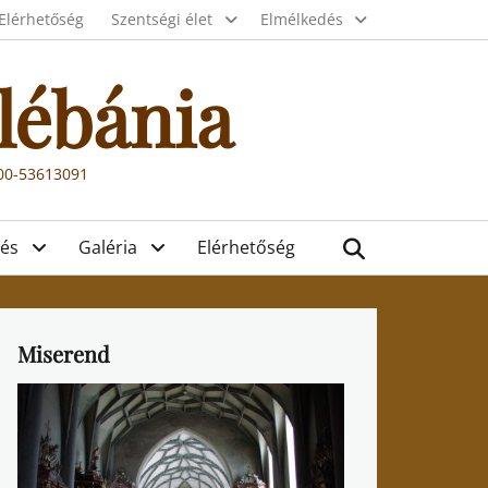
Elérhetőség
Szentségi élet
Elmélkedés
lébánia
000-53613091
Search
és
Galéria
Elérhetőség
Miserend