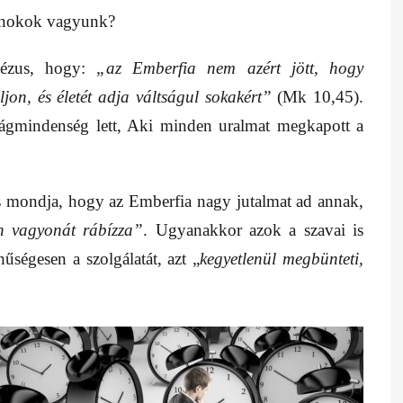
dnokok vagyunk?
Jézus, hogy:
„
az Emberfia nem azért jött, hogy
jon, és életét adja váltságul sokakért”
(Mk 10,45).
ilágmindenség lett, Aki minden uralmat megkapott a
is mondja, hogy az Emberfia nagy jutalmat ad annak,
 vagyonát rábízza”
. Ugyanakkor azok a szavai is
űségesen a szolgálatát, azt „
kegyetlenül megbünteti,