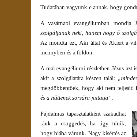
Tudatában vagyunk-e annak, hogy gon
A vasárnapi evangéliumban mondja 
szolgáljanak neki, hanem hogy ő szolgál
Az mondta ezt, Aki által és Akiért a v
mennyben és a földön.
A mai evangéliumi részletben Jézus azt 
akit a szolgálatára készen talál:
„minden
megdöbbentőek, hogy aki nem teljesíti h
és a hűtlenek sorsára juttatja”.
Fájdalmas tapasztalatként szakadhat
ránk a csüggedés, ha úgy tűnik,
hogy hiába várunk. Nagy kísértés az