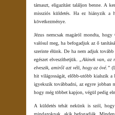
támaszt, eligazítást találjon benne. A k
missziós küldetés. Ha ez hiányzik a 
következménye.
Jézus nemcsak magáról mondta, hogy Ő
valósul meg, ha befogadjuk az ő tanításá
szerinte élünk. De ha nem adjuk továb
egészet elveszíthetjük.
„Akinek van, az m
elveszik, amiről azt véli, hogy az övé.”
(L
hit világosságát, előbb-utóbb kialszik a 
igyekszik továbbadni, az egyre jobban m
hogy még többet kapjon, végül pedig eln
A küldetés tehát nekünk is szól, hogy 
mindazoknak, akik befogadják. Minden 