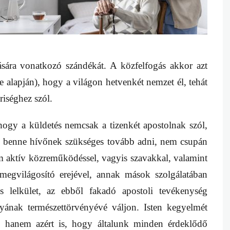
ására vonatkozó szándékát. A közfelfogás akkor azt
te alapján), hogy a világon hetvenkét nemzet él, tehát
iséghez szól.
, hogy a küldetés nemcsak a tizenkét apostolnak szól,
n benne hívőnek szükséges tovább adni, nem csupán
em aktív közreműködéssel, vagyis szavakkal, valamint
 megvilágosító erejével, annak mások szolgálatában
ós lelkület, az ebből fakadó apostoli tevékenység
yának természettörvényévé váljon. Isten kegyelmét
 hanem azért is, hogy általunk minden érdeklődő