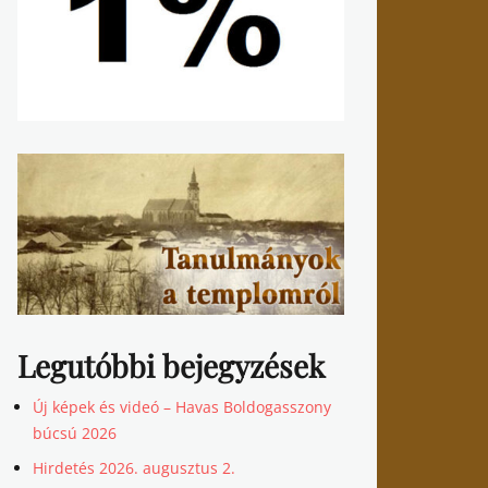
Legutóbbi bejegyzések
Új képek és videó – Havas Boldogasszony
búcsú 2026
Hirdetés 2026. augusztus 2.