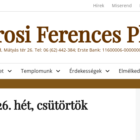
Header menu
Hírek
Miserend
rosi Ferences P
, Mátyás tér 26. Tel: 06 (62) 442-384; Erste Bank: 11600006-00000
et
Templomunk
Érdekességek
Elmélked
6. hét, csütörtök