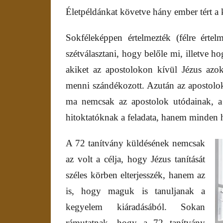
Életpéldánkat követve hány ember tért a k
Sokféleképpen értelmezték (félre érte
szétválasztani, hogy belőle mi, illetve h
akiket az apostolokon kívül Jézus azo
menni szándékozott. Azután az apostolok
ma nemcsak az apostolok utódainak, a 
hitoktatóknak a feladata, hanem minden 
A 72 tanítvány küldésének nemcsak
az volt a célja, hogy Jézus tanítását
széles körben elterjesszék, hanem az
is, hogy maguk is tanuljanak a
kegyelem kiáradásából. Sokan
rámutatnak, hogy a 72 tanítvány