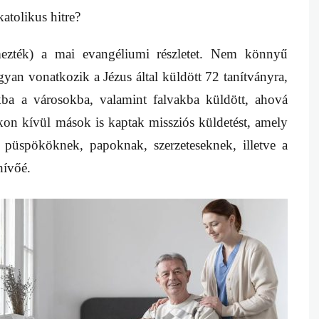
atolikus hitre?
lmezték) a mai evangéliumi részletet. Nem könnyű
ogyan vonatkozik a Jézus által küldött 72 tanítványra,
kba a városokba, valamint falvakba küldött, ahová
on kívül mások is kaptak missziós küldetést, amely
püspököknek, papoknak, szerzeteseknek, illetve a
hívőé.