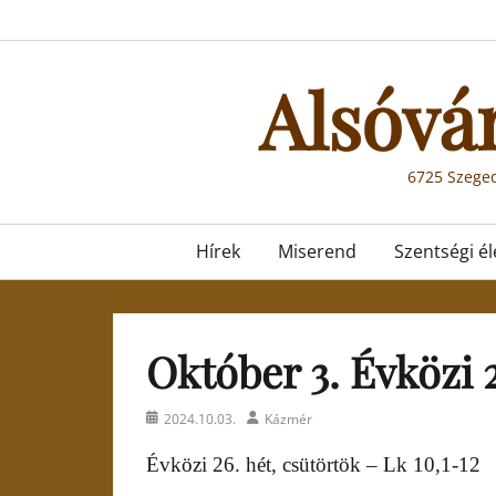
Skip
to
content
Alsóvá
6725 Szeged
Primary
Hírek
Miserend
Szentségi él
menu
Október 3. Évközi 2
Posted
Author
2024.10.03.
Kázmér
on
Évközi 26. hét, csütörtök – Lk 10,1-12