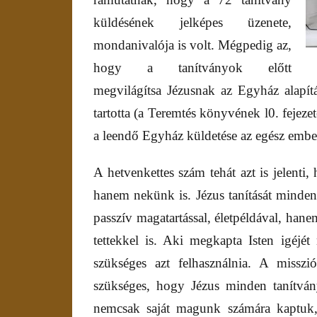
küldésének jelképes üzenete,
mondanivalója is volt. Mégpedig az,
hogy a tanítványok előtt
megvilágítsa Jézusnak az Egyház alapít
tartotta (a Teremtés könyvének l0. fejeze
a leendő Egyház küldetése az egész ember
A hetvenkettes szám tehát azt is jelenti
hanem nekünk is. Jézus tanítását minde
passzív magatartással, életpéldával, han
tettekkel is. Aki megkapta Isten igéjét
szükséges azt felhasználnia. A misszi
szükséges, hogy Jézus minden tanítván
nemcsak saját magunk számára kaptuk,