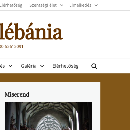
Elérhetőség
Szentségi élet
Elmélkedés
lébánia
000-53613091
Search
és
Galéria
Elérhetőség
Miserend