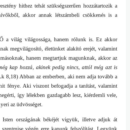
eresztény hithez tehát szükségszerűen hozzátartozik a
hívőkből, akkor annak létszámbeli csökkenés is a
 a világ világossága, hanem rólunk is. Ez akkor
nak megvilágosító, életünket alakító erejét, valamint
b másoknak, hanem megtartjuk magunknak, akkor az
ég kap hozzá, akinek pedig nincs, attól még azt is
k 8,18) Abban az emberben, aki nem adja tovább a
hit fénye. Aki viszont befogadja a tanítást, valamint
egérti, így lélekben gazdagabb lesz, kiérdemli vele,
yeri az üdvösséget.
Isten országának békéjét vigyük, illetve adjuk át
szentmise végén erre kapunk felszólítást. Legyünk