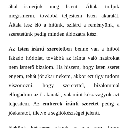
által ismerjük meg Istent. Általa tudjuk
megismerni, továbbá teljesíteni Isten akaratát.
Általa lesz élő a hitünk, szilárd a reményünk, a
szeretetünk pedig minden áldozatra kész.
Az
Isten iránti szeretet
ben benne van a hitből
fakadó hódolat, továbbá az iránta való határokat
nem ismerő bizalom. Ha hiszem, hogy Isten szeret
engem, tehát jót akar nekem, akkor ezt úgy tudom
viszonozni, hogy szeretettel, bizalommal
elfogadom az ő akaratát, valamint kész vagyok azt
teljesíteni. Az
emberek iránti szeretet
pedig a
jóakaratot, illetve a segítőkészséget jelenti.
Nekünk kétszeres okunk is van arra, hogy