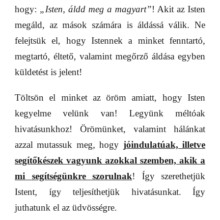
hogy:
„Isten, áldd meg a magyart”
! Akit az Isten
megáld, az mások számára is áldássá válik. Ne
felejtsük el, hogy Istennek a minket fenntartó,
megtartó, éltető, valamint megőrző áldása egyben
küldetést is jelent!
Töltsön el minket az öröm amiatt, hogy Isten
kegyelme velünk van! Legyünk méltóak
hivatásunkhoz! Örömünket, valamint hálánkat
azzal mutassuk meg, hogy
jóindulatúak, illetve
segítőkészek vagyunk azokkal szemben, akik a
mi segítségünkre szorulnak
! Így szerethetjük
Istent, így teljesíthetjük hivatásunkat. Így
juthatunk el az üdvösségre.