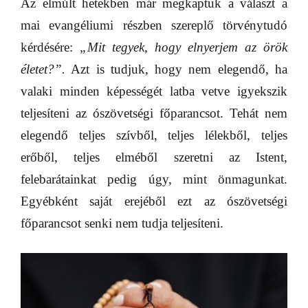
Az elmúlt hetekben már megkaptuk a választ a
mai evangéliumi részben szereplő törvénytudó
kérdésére:
„Mit tegyek, hogy elnyerjem az örök
életet?”.
Azt is tudjuk, hogy nem elegendő, ha
valaki minden képességét latba vetve igyekszik
teljesíteni az ószövetségi főparancsot. Tehát nem
elegendő teljes szívből, teljes lélekből, teljes
erőből, teljes elméből szeretni az Istent,
felebarátainkat pedig úgy, mint önmagunkat.
Egyébként saját erejéből ezt az ószövetségi
főparancsot senki nem tudja teljesíteni.