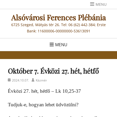
Skip
MENU
to
Alsóvárosi Ferences Plébánia
content
6725 Szeged, Mátyás tér 26. Tel: 06 (62) 442-384; Erste
Bank: 11600006-00000000-53613091
MENU
Október 7. Évközi 27. hét, hétfő
Posted
Author
2024.10.07.
Kázmér
on
Évközi 27. hét, hétfő – Lk 10,25-37
Tudjuk-e, hogyan lehet üdvözülni?