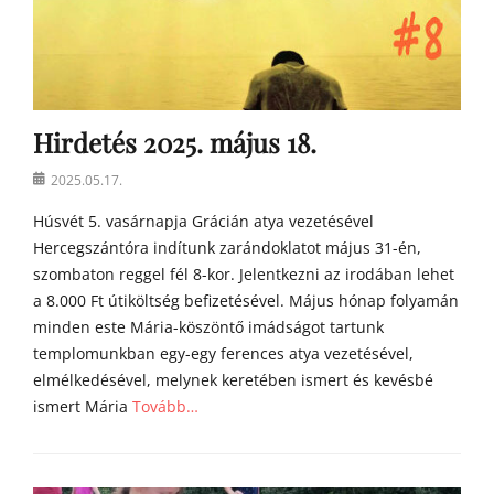
Hirdetés 2025. május 18.
Posted
2025.05.17.
on
Húsvét 5. vasárnapja Grácián atya vezetésével
Hercegszántóra indítunk zarándoklatot május 31-én,
szombaton reggel fél 8-kor. Jelentkezni az irodában lehet
a 8.000 Ft útiköltség befizetésével. Május hónap folyamán
minden este Mária-köszöntő imádságot tartunk
templomunkban egy-egy ferences atya vezetésével,
elmélkedésével, melynek keretében ismert és kevésbé
ismert Mária
Tovább…
Categories
h