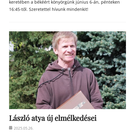
keretében a békéért könyörgünk június 6-án, pénteken
16:45-től. Szeretettel hívunk mindenkit!
Categories
h
í
r
e
k
László atya új elmélkedései
Posted
2025.05.26.
on