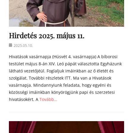
Hirdetés 2025. május 11.
Posted
2025.05.10.
on
Hivatások vasárnapja (Húsvét 4. vasárnapja) A bíborosi
testület május 8-án XIV. Leó pápát választotta Egyházunk
látható vezetőjéül. Foglaljuk imáinkban az ő életét és
szolgálat. További részletek ITT. Ma van a Hivatások
vasárnapja. Mindannyiunk feladata, hogy egyéni és
közösségi imáinkban könyörögjünk papi és szerzetesi
hivatásokért. A
Tovább…
Categories
h
í
r