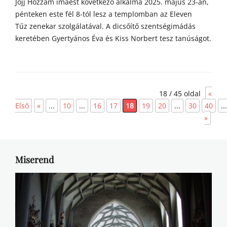
Jöjj Hozzám imaest következő alkalma 2025. május 23-án,
pénteken este fél 8-tól lesz a templomban az Eleven
Tűz zenekar szolgálatával. A dicsőítő szentségimádás
keretében Gyertyános Éva és Kiss Norbert tesz tanúságot.
Categories
h
18 / 45 oldal
«
í
r
Első
«
...
10
...
16
17
18
19
20
...
30
40
...
e
»
k
Miserend