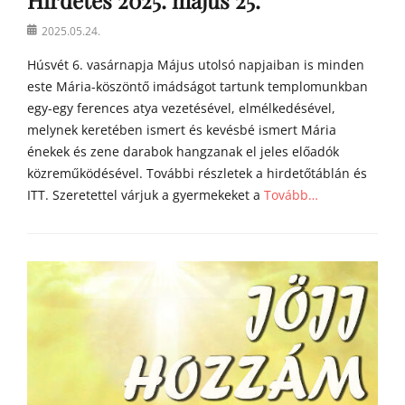
Hirdetés 2025. május 25.
Posted
2025.05.24.
on
Húsvét 6. vasárnapja Május utolsó napjaiban is minden
este Mária-köszöntő imádságot tartunk templomunkban
egy-egy ferences atya vezetésével, elmélkedésével,
melynek keretében ismert és kevésbé ismert Mária
énekek és zene darabok hangzanak el jeles előadók
közreműködésével. További részletek a hirdetőtáblán és
ITT. Szeretettel várjuk a gyermekeket a
Tovább…
Categories
h
í
r
e
k