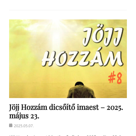
Categories
h
í
r
e
k
Jöjj Hozzám dicsőítő imaest – 2025.
május 23.
Posted
2025.05.07.
on