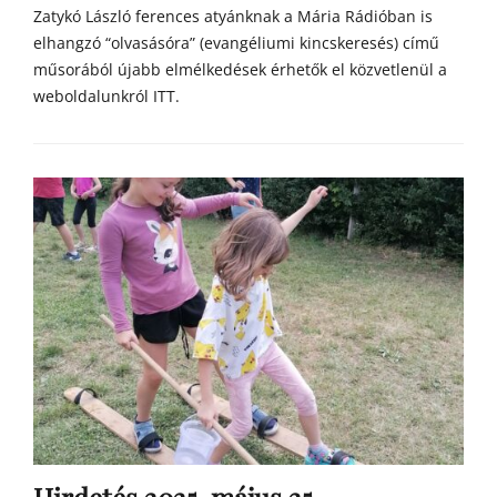
Zatykó László ferences atyánknak a Mária Rádióban is
elhangzó “olvasásóra” (evangéliumi kincskeresés) című
műsorából újabb elmélkedések érhetők el közvetlenül a
weboldalunkról ITT.
Categories
h
í
r
e
k