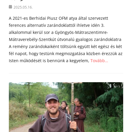
Posted
2025.05.16.
on
A 2021-es Berhidai Piusz OFM atya által szervezett
ferences alternatív zarándoklattól ihletve idén 3.
alkalommal kerül sor a Gyöngyös-Mátraszentimre-
Mátraverebély-Szentkút útvonalú gyalogos zarándoklatra
A remény zarándokaiként töltsünk együtt két egész és két
fél napot, hogy testünk megmozgatása közben érezzük az
Isten működését is bennünk a kegyelem,
Tovább…
Categories
h
í
r
e
k