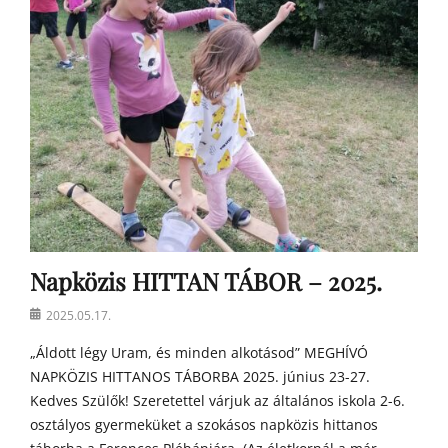
í
r
e
k
Napközis HITTAN TÁBOR – 2025.
Posted
2025.05.17.
on
„Áldott légy Uram, és minden alkotásod” MEGHÍVÓ
NAPKÖZIS HITTANOS TÁBORBA 2025. június 23-27.
Kedves Szülők! Szeretettel várjuk az általános iskola 2-6.
osztályos gyermeküket a szokásos napközis hittanos