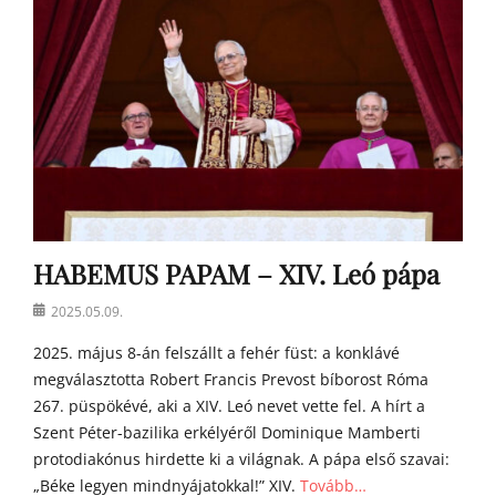
e
k
HABEMUS PAPAM – XIV. Leó pápa
Posted
2025.05.09.
on
2025. május 8-án felszállt a fehér füst: a konklávé
megválasztotta Robert Francis Prevost bíborost Róma
267. püspökévé, aki a XIV. Leó nevet vette fel. A hírt a
Szent Péter-bazilika erkélyéről Dominique Mamberti
protodiakónus hirdette ki a világnak. A pápa első szavai:
„Béke legyen mindnyájatokkal!” XIV.
Tovább…