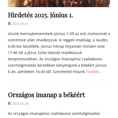
Hirdetés 2025. június 1.
Posted
2025.05.31.
on
Urunk mennybemenetele Június 1-től az esti zsolozsmát a
szentmise után imádkozzuk. A reggeli imádság, a laudes
6:40-kor kezdődik. Június hónap folyamán minden este
17:40-től a Jézus Szíve litániát imádkozzuk
templomunkban. Az országos imanaphoz csatlakozva
szentségimádás keretében könyörgünk a békéért június
6-án, pénteken 16:45-től. Szeretettel hívunk
Tovább…
Categories
h
Országos imanap a békéért
í
r
Posted
2025.05.28.
e
on
k
Az országos imanaphoz csatlakozva szentségimádás