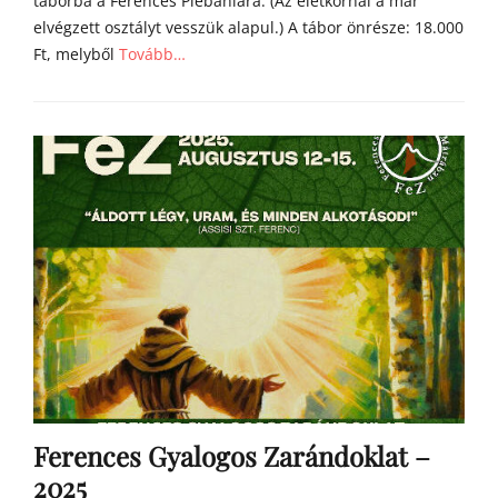
táborba a Ferences Plébániára. (Az életkornál a már
elvégzett osztályt vesszük alapul.) A tábor önrésze: 18.000
Ft, melyből
Tovább…
Categories
h
í
r
e
k
Ferences Gyalogos Zarándoklat –
2025