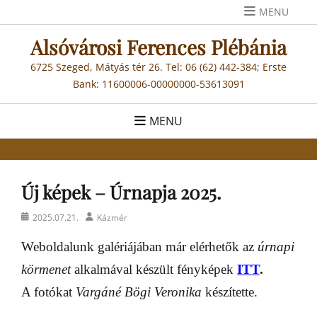
Skip
MENU
to
Alsóvárosi Ferences Plébánia
content
6725 Szeged, Mátyás tér 26. Tel: 06 (62) 442-384; Erste
Bank: 11600006-00000000-53613091
MENU
Új képek – Úrnapja 2025.
Posted
Author
2025.07.21.
Kázmér
on
Weboldalunk galériájában már elérhetők az
úrnapi
körmenet
alkalmával készült fényképek
ITT
.
A fotókat
Vargáné Bögi Veronika
készítette.