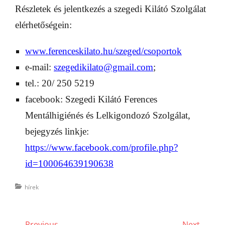
Részletek és jelentkezés a szegedi Kilátó Szolgálat
elérhetőségein:
www.ferenceskilato.hu/szeged/csoportok
e-mail:
szegedikilato@gmail.com
;
tel.: 20/ 250 5219
facebook: Szegedi Kilátó Ferences
Mentálhigiénés és Lelkigondozó Szolgálat,
bejegyzés linkje:
https://www.facebook.com/profile.php?
id=100064639190638
Categories
hírek
Bejegyzés
← Previous
Next →