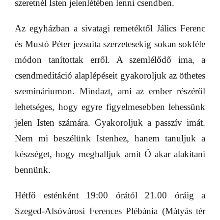
szeretnél Isten jelenlétében lenni csendben.
Az egyházban a sivatagi remetéktől Jálics Ferenc
és Mustó Péter jezsuita szerzetesekig sokan sokféle
módon tanítottak erről. A szemlélődő ima, a
csendmeditáció alaplépéseit gyakoroljuk az öthetes
szemináriumon. Mindazt, ami az ember részéről
lehetséges, hogy egyre figyelmesebben lehessünk
jelen Isten számára. Gyakoroljuk a passzív imát.
Nem mi beszélünk Istenhez, hanem tanuljuk a
készséget, hogy meghalljuk amit Ő akar alakítani
bennünk.
Hétfő esténként 19:00 órától 21.00 óráig a
Szeged-Alsóvárosi Ferences Plébánia (Mátyás tér