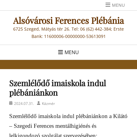
Skip
MENU
to
Alsóvárosi Ferences Plébánia
content
6725 Szeged, Mátyás tér 26. Tel: 06 (62) 442-384; Erste
Bank: 11600006-00000000-53613091
MENU
Szemlélődő imaiskola indul
plébániánkon
Posted
Author
2024.07.31.
Kázmér
on
Szemlélődő imaiskola indul plébániánkon a Kilátó
– Szegedi Ferences mentálhigiénés és
lelkigondozó szolgálat szervezésében: