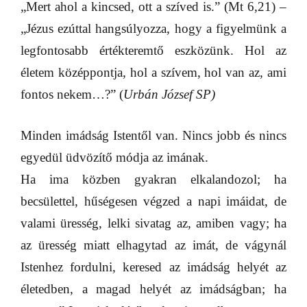
„Mert ahol a kincsed, ott a szíved is.” (Mt 6,21) –
„Jézus ezúttal hangsúlyozza, hogy a figyelmünk a
legfontosabb értékteremtő eszközünk. Hol az
életem középpontja, hol a szívem, hol van az, ami
fontos nekem…?” (
Urbán József SP)
Minden imádság Istentől van. Nincs jobb és nincs
egyedül üdvözítő módja az imának.
Ha ima közben gyakran elkalandozol; ha
becsülettel, hűségesen végzed a napi imáidat, de
valami üresség, lelki sivatag az, amiben vagy; ha
az üresség miatt elhagytad az imát, de vágynál
Istenhez fordulni, keresed az imádság helyét az
életedben, a magad helyét az imádságban; ha