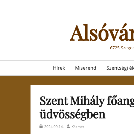
Skip
to
content
Alsóvá
6725 Szeged
Primary
Hírek
Miserend
Szentségi él
menu
Szent Mihály főang
üdvösségben
Posted
Author
2024.09.14.
Kázmér
on