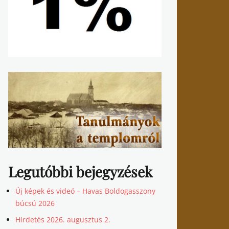
Legutóbbi bejegyzések
Új képek és videó – Havas Boldogasszony
búcsú 2026
Hirdetés 2026. augusztus 2.