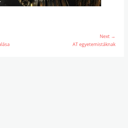
Next →
Next
alása
AT egyetemistáknak
post: