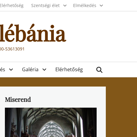
Elérhetőség
Szentségi élet
Elmélkedés
lébánia
000-53613091
Search
és
Galéria
Elérhetőség
Miserend