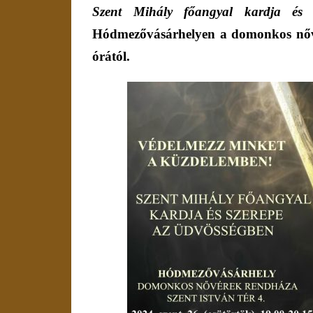
Szent Mihály főangyal kardja és
Hódmezővásárhelyen a domonkos nővé
órától.