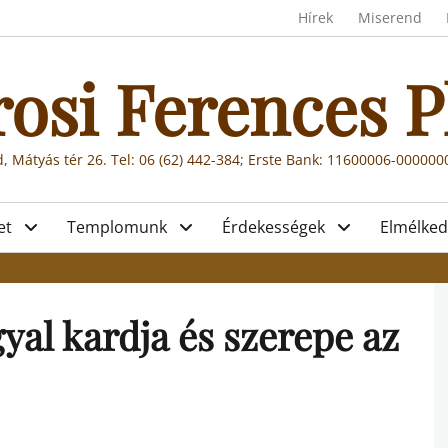
Header menu
Hírek
Miserend
rosi Ferences P
, Mátyás tér 26. Tel: 06 (62) 442-384; Erste Bank: 11600006-00000
et
Templomunk
Érdekességek
Elmélked
yal kardja és szerepe az