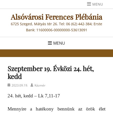
Skip
MENU
to
Alsóvárosi Ferences Plébánia
content
6725 Szeged, Mátyás tér 26. Tel: 06 (62) 442-384; Erste
Bank: 11600006-00000000-53613091
MENU
Szeptember 19. Évközi 24. hét,
kedd
Posted
Author
2023.09.19.
Kázmér
on
24. hét, kedd – Lk 7,11-17
Mennyire a hatékony bennünk az örök élet