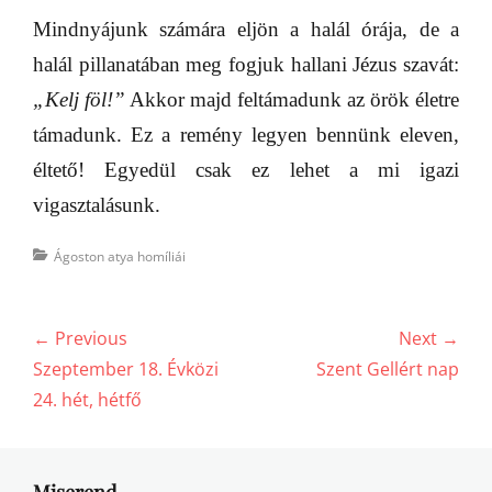
Mindnyájunk számára eljön a halál órája, de a
halál pillanatában meg fogjuk hallani Jézus szavát:
„Kelj föl!”
Akkor majd feltámadunk az örök életre
támadunk. Ez a remény legyen bennünk eleven,
éltető! Egyedül csak ez lehet a mi igazi
vigasztalásunk.
Categories
Ágoston atya homíliái
Bejegyzés
← Previous
Next →
navigáció
Previous
Next
Szeptember 18. Évközi
Szent Gellért nap
post:
post:
24. hét, hétfő