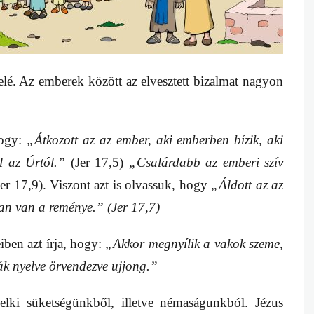
é. Az emberek között az elvesztett bizalmat nagyon
hogy:
„Átkozott az az ember, aki emberben bízik, aki
l az Úrtól.”
(Jer 17,5)
„Csalárdabb az emberi szív
er 17,9). Viszont azt is olvassuk, hogy
„Áldott az az
an van a reménye.” (Jer 17,7)
iben azt írja, hogy:
„Akkor megnyílik a vakok szeme,
mák nyelve örvendezve ujjong.”
elki süketségünkből, illetve némaságunkból. Jézus