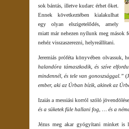
sok bántás, illetve kudarc érhet őket.
Ennek következtében kialakulhat
egy olyan elszigetelődés, amely
miatt már nehezen nyílunk meg mások fel
nehéz visszaszerezni, helyreállítani.
Jeremiás próféta könyvében olvassuk, 
halandóra támaszkodik, és szíve elfordu
mindennél, és tele van gonoszsággal.”
(J
ember, aki az Úrban bízik, akinek az Úrb
Izaiás a messiási korról szóló jövendölése
és a süketek füle hallani fog, … és a né
Jézus meg akar gyógyítani minket is l