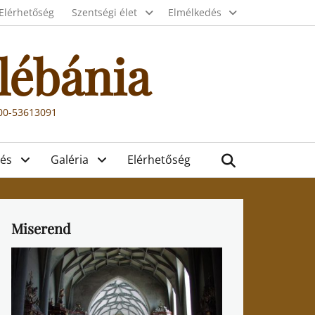
Elérhetőség
Szentségi élet
Elmélkedés
lébánia
000-53613091
Search
és
Galéria
Elérhetőség
Miserend