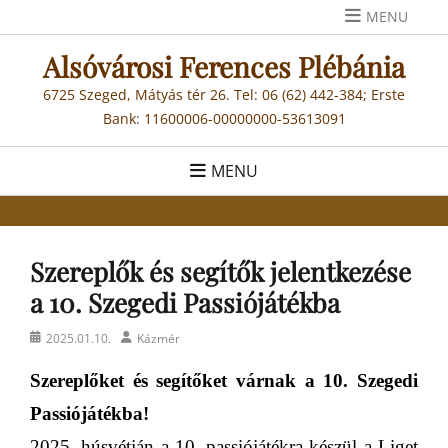
Skip
MENU
to
Alsóvárosi Ferences Plébánia
content
6725 Szeged, Mátyás tér 26. Tel: 06 (62) 442-384; Erste
Bank: 11600006-00000000-53613091
MENU
Szereplők és segítők jelentkezése
a 10. Szegedi Passiójátékba
Posted
Author
2025.01.10.
Kázmér
on
Szereplőket és segítőket várnak a 10. Szegedi
Passiójátékba!
2025. húsvétján a 10. passiójátékra készül a Liget