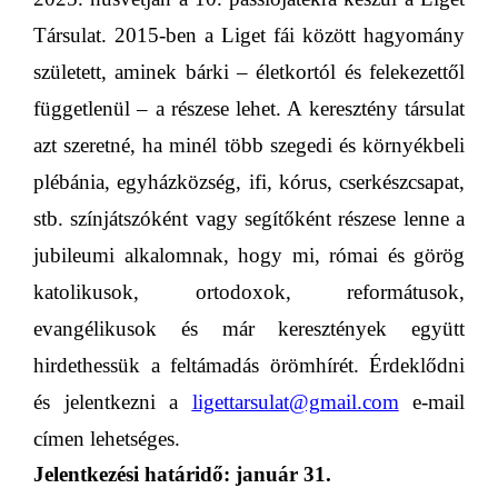
Társulat. 2015-ben a Liget fái között hagyomány
született, aminek bárki – életkortól és felekezettől
függetlenül – a részese lehet. A keresztény társulat
azt szeretné, ha minél több szegedi és környékbeli
plébánia, egyházközség, ifi, kórus, cserkészcsapat,
stb.
szín
játszóként vagy segítőként részese lenne a
jubileumi alkalomnak, hogy mi, római és görög
katolikusok, ortodoxok, reformátusok,
evangélikusok
és már keresztények
együtt
hirdethessük a feltámadás örömhírét. Érdeklődni
és jelentkezni a
ligettarsulat@gmail.com
e-mail
címen lehetséges.
Jelentkezési határidő: január 31.