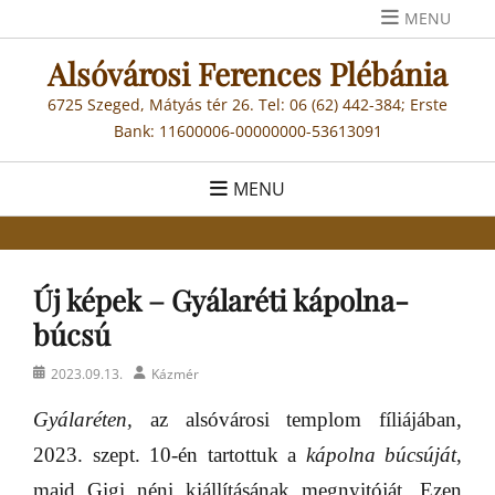
Skip
MENU
to
Alsóvárosi Ferences Plébánia
content
6725 Szeged, Mátyás tér 26. Tel: 06 (62) 442-384; Erste
Bank: 11600006-00000000-53613091
MENU
Új képek – Gyálaréti kápolna-
búcsú
Posted
Author
2023.09.13.
Kázmér
on
Gyálaréten,
az alsóvárosi templom fíliájában,
2023. szept. 10-én tartottuk a
kápolna búcsúját
,
majd Gigi néni kiállításának megnyitóját. Ezen