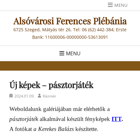
Skip
MENU
to
Alsóvárosi Ferences Plébánia
content
6725 Szeged, Mátyás tér 26. Tel: 06 (62) 442-384; Erste
Bank: 11600006-00000000-53613091
MENU
Új képek – pásztorjáték
Posted
Author
2024.01.09.
Kázmér
on
Weboldalunk galériájában már elérhetők a
pásztorjáték
alkalmával készült
fényképek
ITT
.
A fotókat
a Kerekes Balázs
készítette.