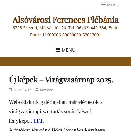
Skip
MENU
to
Alsóvárosi Ferences Plébánia
content
6725 Szeged, Mátyás tér 26. Tel: 06 (62) 442-384; Erste
Bank: 11600006-00000000-53613091
MENU
Új képek – Virágvasárnap 2025.
Posted
Author
2025.04.15.
Kázmér
on
Weboldalunk galériájában már elérhetők a
virágvasárnapi szertartás során készült
fényképek
ITT
.
A fotókat
Vargáné Bögi Veronika
készítette.