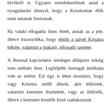
hívőktől is. Ugyanis szembekerülnek azzal a
nyugtalanító ténnyel, hogy a Krisztusban élők
mást tartanak fontosnak.
Ha valaki elfogadta Isten életét, annak az a jele,
illetve bizonyítéka, hogy
eltölti a szívét Krisztus
békéje, valamint a jóakaró, elfogadó szeretet
.
A Jézussal kapcsolatos semleges álláspont sokáig
nem tartható fenn. Legfeljebb önmagát ámíthatja
vele az ember. Ezt úgy is lehet mondani, hogy
vagy Krisztus mellé állunk, akit üldöztek,
valamint keresztre feszítettek, vagy az üldözők,
illetve a keresztre feszítők közé csatlakozunk.