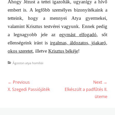
Ahogy Jézust a tettei igazolták, ugyanígy a hívő
embert is. A legfőbb személyes bizonyítékaink a
tetteink, hogy a mennyei Atya gyermekei,
valamint Krisztus testvérei vagyunk. Ennek pedig
a legnagyobb jele az
egymást elfogadó
, sőt
ellenségeink iránt is
irgalmas, áldozatos, jóakaró,
okos szeretet
, illetve
Krisztus békéje
!
Categories
Ágoston atya homíliái
Bejegyzés
← Previous
Next →
navigáció
Previous
Next
X. Szegedi Passiójáték
Elkészült a padfűtés II.
post:
post:
üteme