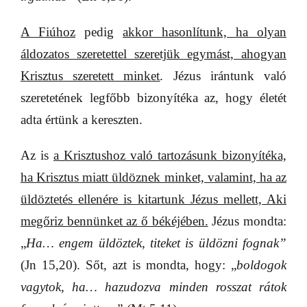
A Fiúhoz
pedig
akkor hasonlítunk, ha olyan
áldozatos szeretettel szeretjük egymást, ahogyan
Krisztus szeretett minket
. Jézus irántunk való
szeretetének legfőbb bizonyítéka az, hogy életét
adta értünk a kereszten.
Az is
a Krisztushoz való tartozásunk bizonyítéka,
ha Krisztus miatt üldöznek minket, valamint, ha az
üldöztetés ellenére is kitartunk Jézus mellett, Aki
megőriz bennünket az ő békéjében.
Jézus mondta:
„
Ha… engem üldöztek, titeket is üldözni fognak”
(Jn 15,20). Sőt, azt is mondta, hogy: „
boldogok
vagytok, ha… hazudozva minden rosszat rátok