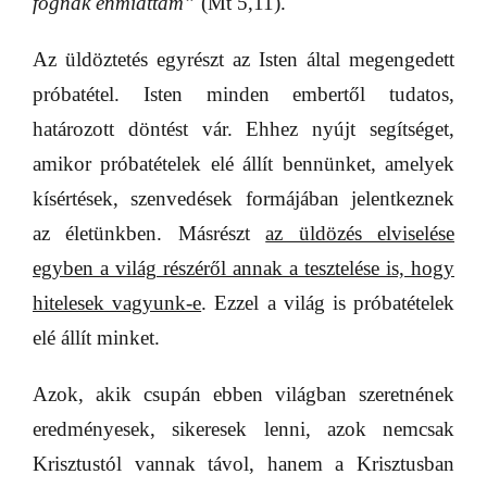
fognak énmiattam”
(Mt 5,11).
Az üldöztetés egyrészt az Isten által megengedett
próbatétel. Isten minden embertől tudatos,
határozott döntést vár. Ehhez nyújt segítséget,
amikor próbatételek elé állít bennünket, amelyek
kísértések, szenvedések formájában jelentkeznek
az életünkben. Másrészt
az üldözés elviselése
egyben a
világ
részéről annak a
tesztelése
is, hogy
hitelesek vagyunk-e
. Ezzel a világ is próbatételek
elé állít minket.
Azok, akik csupán ebben világban szeretnének
eredményesek, sikeresek lenni, azok nemcsak
Krisztustól vannak távol, hanem a Krisztusban