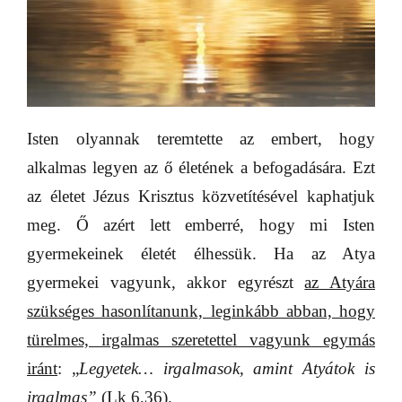
Isten olyannak teremtette az embert, hogy
alkalmas legyen az ő életének a befogadására. Ezt
az életet Jézus Krisztus közvetítésével kaphatjuk
meg. Ő azért lett emberré, hogy mi Isten
gyermekeinek életét élhessük. Ha az Atya
gyermekei vagyunk, akkor egyrészt
az Atyára
szükséges hasonlítanunk, leginkább abban, hogy
türelmes, irgalmas szeretettel vagyunk egymás
iránt
: „
Legyetek… irgalmasok, amint Atyátok is
irgalmas”
(Lk 6,36).